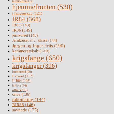
hjemmefront
(73)
hjemmefronten
(530)
i fangenskab
(121)
IR84
(368)
IR85
(143)
IR86
(149)
jernkorset
(145)
Jernkorset af 2. klasse
(144)
Jørgen og Inger Friis
(190)
kammeratskab
(149)
krigsfange
(650)
krigsfanger
(396)
landsmænd
(90)
Lazaret
(117)
LIR84
(103)
luftkrig
(76)
officer
(98)
orlov
(136)
rationering
(194)
RIR86
(146)
savnede
(175)