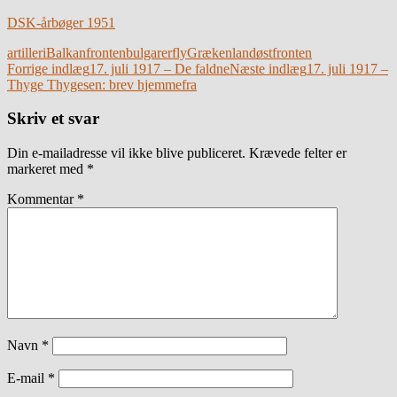
DSK-årbøger 1951
artilleri
Balkanfronten
bulgarer
fly
Grækenland
østfronten
Indlægsnavigation
Forrige indlæg
17. juli 1917 – De faldne
Næste indlæg
17. juli 1917 –
Thyge Thygesen: brev hjemmefra
Skriv et svar
Din e-mailadresse vil ikke blive publiceret.
Krævede felter er
markeret med
*
Kommentar
*
Navn
*
E-mail
*