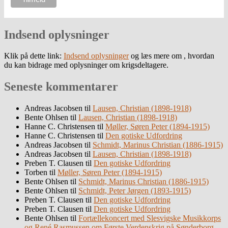
Indsend oplysninger
Klik på dette link:
Indsend oplysninger
og læs mere om , hvordan
du kan bidrage med oplysninger om krigsdeltagere.
Seneste kommentarer
Andreas Jacobsen
til
Lausen, Christian (1898-1918)
Bente Ohlsen
til
Lausen, Christian (1898-1918)
Hanne C. Christensen
til
Møller, Søren Peter (1894-1915)
Hanne C. Christensen
til
Den gotiske Udfordring
Andreas Jacobsen
til
Schmidt, Marinus Christian (1886-1915)
Andreas Jacobsen
til
Lausen, Christian (1898-1918)
Preben T. Clausen
til
Den gotiske Udfordring
Torben
til
Møller, Søren Peter (1894-1915)
Bente Ohlsen
til
Schmidt, Marinus Christian (1886-1915)
Bente Ohlsen
til
Schmidt, Peter Jørgen (1893-1915)
Preben T. Clausen
til
Den gotiske Udfordring
Preben T. Clausen
til
Den gotiske Udfordring
Bente Ohlsen
til
Fortællekoncert med Slesvigske Musikkorps
og René Rasmussen om Første Verdenskrig på Sønderborg