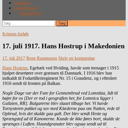
Leksikon
Lokalhistorie
Introduction
Søg
efter:
Krigens forløb
17. juli 1917. Hans Hostrup i Makedonien
17. juli 2017
Rene Rasmussen
Skriv en kommentar
Hans Hostrup
, Egebæk ved Hviding, havde som teenager i 1915
hjulpet desertører over grænsen til Danmark. I 1916 blev han
indkaldt til Fodartilleriregiment Nr. 15 i Graudenz, og i efteråret
1916 sendt til fronten på Balkan.
Nogle Dage var der Fare for Gennembrud ved Lomnitza, lidt til
højre for os [Der er rod i geografien her, for Lomnica ligger i
Galizien, RR]. Bulgarerne blev slaaet tilbage her. Vi havde
Tornysteren pakket og sov med Klæderne paa om Natten, rede til
Opbrud, hvis det skulde gaa galt. Der blev sendt Heste og
Sprængstof ud til Kanonerne. Kunde de ikke føres bort, skulde de
sprænges i Luften. Haandgranater blev ogsaa sendt ud til