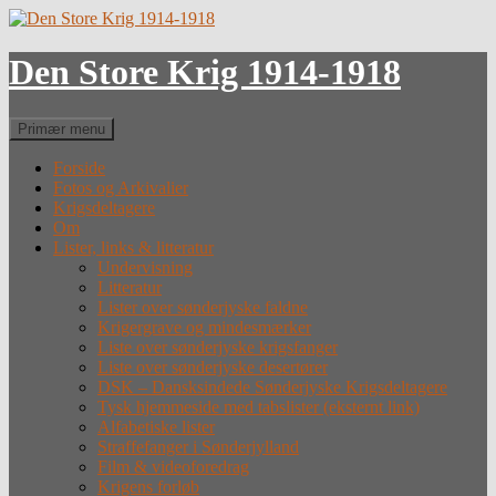
Hop
til
indhold
Den Store Krig 1914-1918
Søg
Primær menu
Forside
Fotos og Arkivalier
Krigsdeltagere
Om
Lister, links & litteratur
Undervisning
Litteratur
Lister over sønderjyske faldne
Krigergrave og mindesmærker
Liste over sønderjyske krigsfanger
Liste over sønderjyske desertører
DSK – Dansksindede Sønderjyske Krigsdeltagere
Tysk hjemmeside med tabslister (eksternt link)
Alfabetiske lister
Straffefanger i Sønderjylland
Film & videoforedrag
Krigens forløb