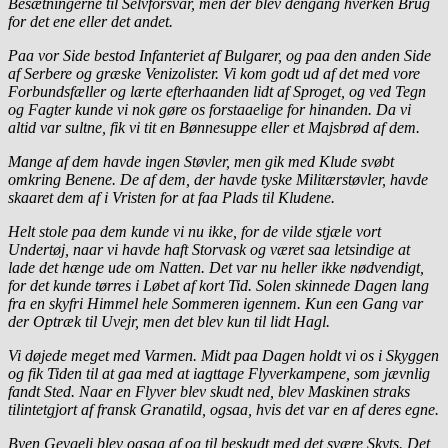
Besætningerne til Selvforsvar, men der blev dengang hverken Brug
for det ene eller det andet.
Paa vor Side bestod Infanteriet af Bulgarer, og paa den anden Side
af Serbere og græske Venizolister. Vi kom godt ud af det med vore
Forbundsfæller og lærte efterhaanden lidt af Sproget, og ved Tegn
og Fagter kunde vi nok gøre os forstaaelige for hinanden. Da vi
altid var sultne, fik vi tit en Bønnesuppe eller et Majsbrød af dem.
Mange af dem havde ingen Støvler, men gik med Klude svøbt
omkring Benene. De af dem, der havde tyske Militærstøvler, havde
skaaret dem af i Vristen for at faa Plads til Kludene.
Helt stole paa dem kunde vi nu ikke, for de vilde stjæle vort
Undertøj, naar vi havde haft Storvask og været saa letsindige at
lade det hænge ude om Natten. Det var nu heller ikke nødvendigt,
for det kunde tørres i Løbet af kort Tid. Solen skinnede Dagen lang
fra en skyfri Himmel hele Sommeren igennem. Kun een Gang var
der Optræk til Uvejr, men det blev kun til lidt Hagl.
Vi døjede meget med Varmen. Midt paa Dagen holdt vi os i Skyggen
og fik Tiden til at gaa med at iagttage Flyverkampene, som jævnlig
fandt Sted. Naar en Flyver blev skudt ned, blev Maskinen straks
tilintetgjort af fransk Granatild, ogsaa, hvis det var en af deres egne.
Byen Gevgeli blev ogsaa af og til beskudt med det svære Skyts. Det