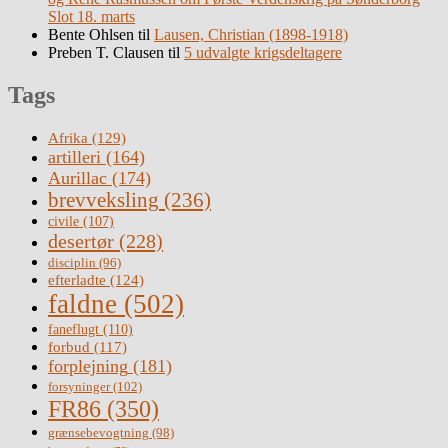
Slot 18. marts
Bente Ohlsen
til
Lausen, Christian (1898-1918)
Preben T. Clausen
til
5 udvalgte krigsdeltagere
Tags
Afrika
(129)
artilleri
(164)
Aurillac
(174)
brevveksling
(236)
civile
(107)
desertør
(228)
disciplin
(96)
efterladte
(124)
faldne
(502)
faneflugt
(110)
forbud
(117)
forplejning
(181)
forsyninger
(102)
FR86
(350)
grænsebevogtning
(98)