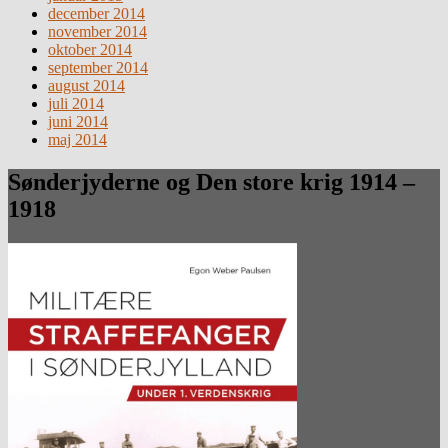
december 2014
november 2014
oktober 2014
september 2014
august 2014
juli 2014
juni 2014
maj 2014
Sønderjyderne og Den store krig 1914 –
1918