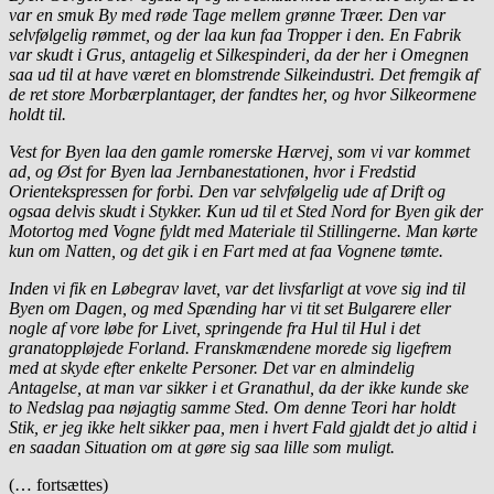
var en smuk By med røde Tage mellem grønne Træer. Den var
selvfølgelig rømmet, og der laa kun faa Tropper i den. En Fabrik
var skudt i Grus, antagelig et Silkespinderi, da der her i Omegnen
saa ud til at have været en blomstrende Silkeindustri. Det fremgik af
de ret store Morbærplantager, der fandtes her, og hvor Silkeormene
holdt til.
Vest for Byen laa den gamle romerske Hærvej, som vi var kommet
ad, og Øst for Byen laa Jernbanestationen, hvor i Fredstid
Orientekspressen for forbi. Den var selvfølgelig ude af Drift og
ogsaa delvis skudt i Stykker. Kun ud til et Sted Nord for Byen gik der
Motortog med Vogne fyldt med Materiale til Stillingerne. Man kørte
kun om Natten, og det gik i en Fart med at faa Vognene tømte.
Inden vi fik en Løbegrav lavet, var det livsfarligt at vove sig ind til
Byen om Dagen, og med Spænding har vi tit set Bulgarere eller
nogle af vore løbe for Livet, springende fra Hul til Hul i det
granatoppløjede Forland. Franskmændene morede sig ligefrem
med at skyde efter enkelte Personer. Det var en almindelig
Antagelse, at man var sikker i et Granathul, da der ikke kunde ske
to Nedslag paa nøjagtig samme Sted. Om denne Teori har holdt
Stik, er jeg ikke helt sikker paa, men i hvert Fald gjaldt det jo altid i
en saadan Situation om at gøre sig saa lille som muligt.
(… fortsættes)