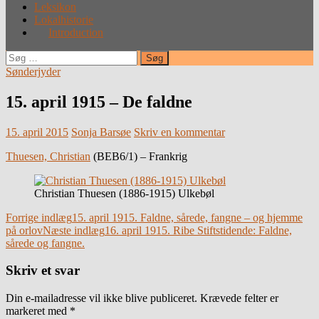
Leksikon
Lokalhistorie
Introduction
Søg
efter:
Sønderjyder
15. april 1915 – De faldne
15. april 2015
Sonja Barsøe
Skriv en kommentar
Thuesen, Christian
(BEB6/1) – Frankrig
Christian Thuesen (1886-1915) Ulkebøl
Indlægsnavigation
Forrige indlæg
15. april 1915. Faldne, sårede, fangne – og hjemme
på orlov
Næste indlæg
16. april 1915. Ribe Stiftstidende: Faldne,
sårede og fangne.
Skriv et svar
Din e-mailadresse vil ikke blive publiceret.
Krævede felter er
markeret med
*