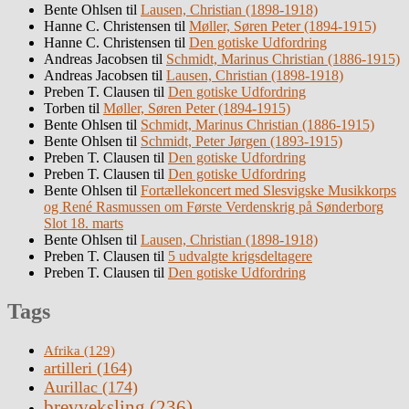
Bente Ohlsen
til
Lausen, Christian (1898-1918)
Hanne C. Christensen
til
Møller, Søren Peter (1894-1915)
Hanne C. Christensen
til
Den gotiske Udfordring
Andreas Jacobsen
til
Schmidt, Marinus Christian (1886-1915)
Andreas Jacobsen
til
Lausen, Christian (1898-1918)
Preben T. Clausen
til
Den gotiske Udfordring
Torben
til
Møller, Søren Peter (1894-1915)
Bente Ohlsen
til
Schmidt, Marinus Christian (1886-1915)
Bente Ohlsen
til
Schmidt, Peter Jørgen (1893-1915)
Preben T. Clausen
til
Den gotiske Udfordring
Preben T. Clausen
til
Den gotiske Udfordring
Bente Ohlsen
til
Fortællekoncert med Slesvigske Musikkorps
og René Rasmussen om Første Verdenskrig på Sønderborg
Slot 18. marts
Bente Ohlsen
til
Lausen, Christian (1898-1918)
Preben T. Clausen
til
5 udvalgte krigsdeltagere
Preben T. Clausen
til
Den gotiske Udfordring
Tags
Afrika
(129)
artilleri
(164)
Aurillac
(174)
brevveksling
(236)