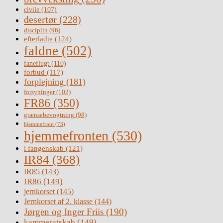
civile
(107)
desertør
(228)
disciplin
(96)
efterladte
(124)
faldne
(502)
faneflugt
(110)
forbud
(117)
forplejning
(181)
forsyninger
(102)
FR86
(350)
grænsebevogtning
(98)
hjemmefront
(73)
hjemmefronten
(530)
i fangenskab
(121)
IR84
(368)
IR85
(143)
IR86
(149)
jernkorset
(145)
Jernkorset af 2. klasse
(144)
Jørgen og Inger Friis
(190)
kammeratskab
(149)