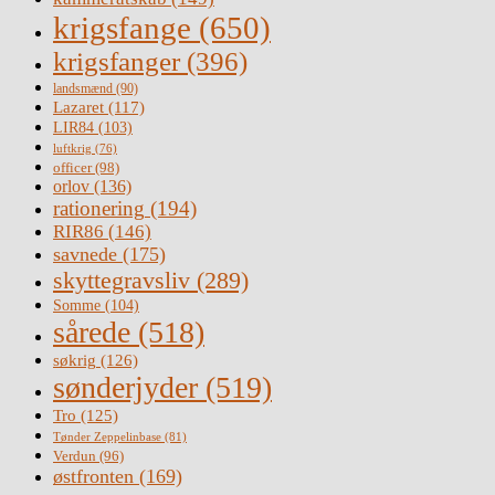
krigsfange
(650)
krigsfanger
(396)
landsmænd
(90)
Lazaret
(117)
LIR84
(103)
luftkrig
(76)
officer
(98)
orlov
(136)
rationering
(194)
RIR86
(146)
savnede
(175)
skyttegravsliv
(289)
Somme
(104)
sårede
(518)
søkrig
(126)
sønderjyder
(519)
Tro
(125)
Tønder Zeppelinbase
(81)
Verdun
(96)
østfronten
(169)