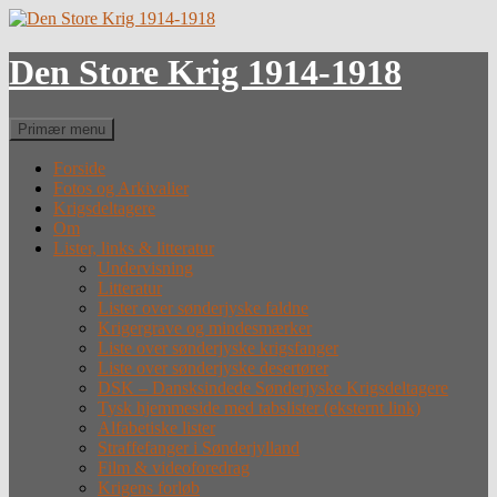
Hop
til
indhold
Den Store Krig 1914-1918
Søg
Primær menu
Forside
Fotos og Arkivalier
Krigsdeltagere
Om
Lister, links & litteratur
Undervisning
Litteratur
Lister over sønderjyske faldne
Krigergrave og mindesmærker
Liste over sønderjyske krigsfanger
Liste over sønderjyske desertører
DSK – Dansksindede Sønderjyske Krigsdeltagere
Tysk hjemmeside med tabslister (eksternt link)
Alfabetiske lister
Straffefanger i Sønderjylland
Film & videoforedrag
Krigens forløb