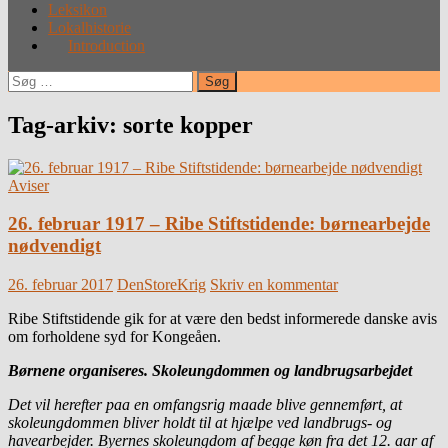
Leksikon
Lokalhistorie
Introduction
Søg
efter:
Tag-arkiv: sorte kopper
Aviser
26. februar 1917 – Ribe Stiftstidende: børnearbejde
nødvendigt
26. februar 2017
DenStoreKrig
Skriv en kommentar
Ribe Stiftstidende gik for at være den bedst informerede danske avis
om forholdene syd for Kongeåen.
Børnene organiseres. Skoleungdommen og landbrugsarbejdet
Det vil herefter paa en omfangsrig maade blive gennemført, at
skoleungdommen bliver holdt til at hjælpe ved landbrugs- og
havearbejder. Byernes skoleungdom af begge køn fra det 12. aar af