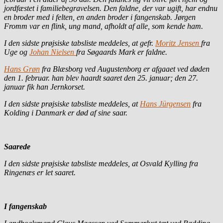
jordfæstet i familiebegravelsen. Den faldne, der var ugift, har endnu
en broder med i felten, en anden broder i fangenskab. Jørgen
Fromm var en flink, ung mand, afholdt af alle, som kende ham.
I den sidste prøjsiske tabsliste meddeles, at gefr.
Moritz Jensen
fra
Uge og
Johan Nielsen
fra Søgaards Mark er faldne.
Hans Grøn
fra Blæsborg ved Augustenborg er afgaaet ved døden
den 1. februar. han blev haardt saaret den 25. januar; den 27.
januar fik han Jernkorset.
I den sidste prøjsiske tabsliste meddeles, at
Hans Jürgensen
fra
Kolding i Danmark er død af sine saar.
Saarede
I den sidste prøjsiske tabsliste meddeles, at Osvald Kylling fra
Ringenæs er let saaret.
I fangenskab