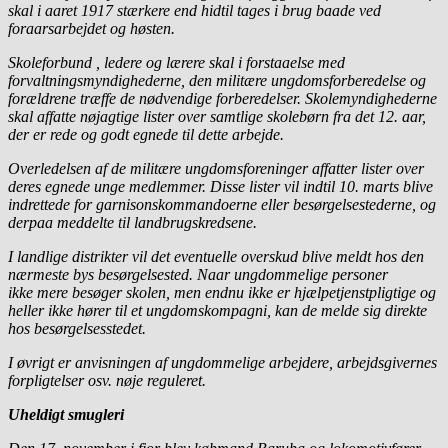
skal i aaret 1917 stærkere end hidtil tages i brug baade ved
foraarsarbejdet og høsten.
Skoleforbund , ledere og lærere skal i forstaaelse med
forvaltningsmyndighederne, den militære ungdomsforberedelse og
forældrene træffe de nødvendige forberedelser. Skolemyndighederne
skal affatte nøjagtige lister over samtlige skolebørn fra det 12. aar,
der er rede og godt egnede til dette arbejde.
Overledelsen af de militære ungdomsforeninger affatter lister over
deres egnede unge medlemmer. Disse lister vil indtil 10. marts blive
indrettede for garnisonskommandoerne eller besørgelsestederne, og
derpaa meddelte til landbrugskredsene.
I landlige distrikter vil det eventuelle overskud blive meldt hos den
nærmeste bys besørgelsested. Naar ungdommelige personer
ikke mere besøger skolen, men endnu ikke er hjælpetjenstpligtige og
heller ikke hører til et ungdomskompagni, kan de melde sig direkte
hos besørgelsesstedet.
I øvrigt er anvisningen af ungdommelige arbejdere, arbejdsgivernes
forpligtelser osv. nøje reguleret.
Uheldigt smugleri