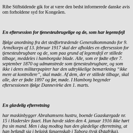
Ribe Stiftstidende gik for at være den bedst informerede danske avis
om forholdene syd for Kongeåen.
En eftersession for tjenesteubrugelige og de, som har legemsfejl
Ifølge anordning fra det stedfortrædende Generalkommando for 9.
Armékorps af 13. februar 1917 skal der afholdes en eftersession for
tjenesteubrugbare og de, som paa grund af legemsfejl er stillede
tilbage, meddeles i hamborgske blade. Alle, som er fødte efter 7.
september 1870 og udmønstrede som tjenesteubrugbare, og som
ikke i deres militærpapirer har den udtrykkelige bemærkning “ikke
mere at kontrollere”, skal møde. Af dem, der er stillede tilbage, skal
alle, der er fødte 1897 og før, møde. I Hamborg begynder
eftersessionen ifølge Dannevirke den 1. marts.
En glædelig efterretning
har maskinbygger Abrahamsens hustru, boende Gaaskærgade nr.
15 i Haderslev faaet. Hun havde siden den 4. januar 1916 ikke hørt
fra sin mand. Men i dag modtog hun den glædelige efterretning, at
han befandt sig i belgisk fangenskab i Tabora (tysk Østafrika).