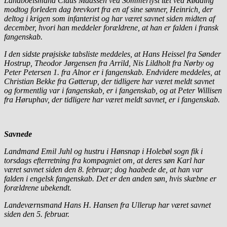
Landboelsmand Claus Maassen ved Sommerlyst tæt ved Rødding
modtog forleden dag brevkort fra en af sine sønner, Heinrich, der
deltog i krigen som infanterist og har været savnet siden midten af
december, hvori han meddeler forældrene, at han er falden i fransk
fangenskab.
I den sidste prøjsiske tabsliste meddeles, at Hans Heissel fra Sønder
Hostrup, Theodor Jørgensen fra Arrild, Nis Lildholt fra Nørby og
Peter Petersen 1. fra Alnor er i fangenskab. Endvidere meddeles, at
Christian Bekke fra Gøtterup, der tidligere har været meldt savnet
og formentlig var i fangenskab, er i fangenskab, og at Peter Willisen
fra Høruphav, der tidligere har været meldt savnet, er i fangenskab.
Savnede
Landmand Emil Juhl og hustru i Hønsnap i Holebøl sogn fik i
torsdags efterretning fra kompagniet om, at deres søn Karl har
været savnet siden den 8. februar; dog haabede de, at han var
falden i engelsk fangenskab. Det er den anden søn, hvis skæbne er
forældrene ubekendt.
Landeværnsmand Hans H. Hansen fra Ullerup har været savnet
siden den 5. februar.