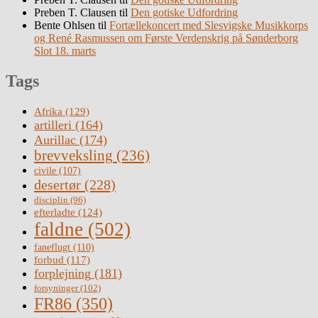
Preben T. Clausen
til
Den gotiske Udfordring
Bente Ohlsen
til
Fortællekoncert med Slesvigske Musikkorps
og René Rasmussen om Første Verdenskrig på Sønderborg
Slot 18. marts
Tags
Afrika
(129)
artilleri
(164)
Aurillac
(174)
brevveksling
(236)
civile
(107)
desertør
(228)
disciplin
(96)
efterladte
(124)
faldne
(502)
faneflugt
(110)
forbud
(117)
forplejning
(181)
forsyninger
(102)
FR86
(350)