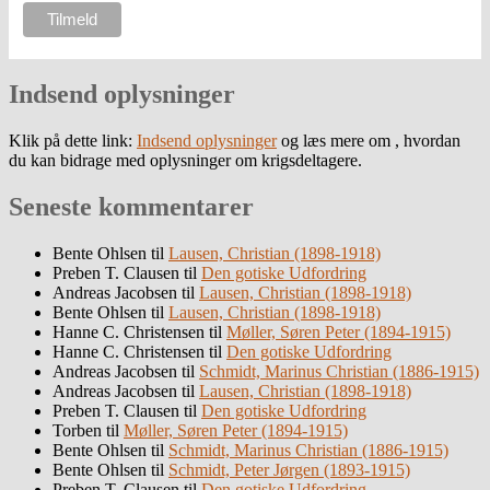
Indsend oplysninger
Klik på dette link:
Indsend oplysninger
og læs mere om , hvordan
du kan bidrage med oplysninger om krigsdeltagere.
Seneste kommentarer
Bente Ohlsen
til
Lausen, Christian (1898-1918)
Preben T. Clausen
til
Den gotiske Udfordring
Andreas Jacobsen
til
Lausen, Christian (1898-1918)
Bente Ohlsen
til
Lausen, Christian (1898-1918)
Hanne C. Christensen
til
Møller, Søren Peter (1894-1915)
Hanne C. Christensen
til
Den gotiske Udfordring
Andreas Jacobsen
til
Schmidt, Marinus Christian (1886-1915)
Andreas Jacobsen
til
Lausen, Christian (1898-1918)
Preben T. Clausen
til
Den gotiske Udfordring
Torben
til
Møller, Søren Peter (1894-1915)
Bente Ohlsen
til
Schmidt, Marinus Christian (1886-1915)
Bente Ohlsen
til
Schmidt, Peter Jørgen (1893-1915)
Preben T. Clausen
til
Den gotiske Udfordring