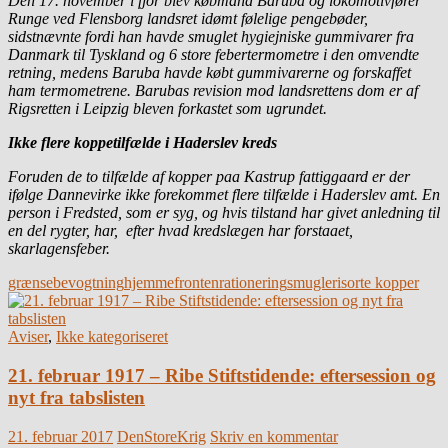
Den 17. november i fjor blev købmand Baruba og lokomotivfører
Runge ved Flensborg landsret idømt følelige pengebøder,
sidstnævnte fordi han havde smuglet hygiejniske gummivarer fra
Danmark til Tyskland og 6 store febertermometre i den omvendte
retning, medens Baruba havde købt gummivarerne og forskaffet
ham termometrene. Barubas revision mod landsrettens dom er af
Rigsretten i Leipzig bleven forkastet som ugrundet.
Ikke flere koppetilfælde i Haderslev kreds
Foruden de to tilfælde af kopper paa Kastrup fattiggaard er der
ifølge Dannevirke ikke forekommet flere tilfælde i Haderslev amt. En
person i Fredsted, som er syg, og hvis tilstand har givet anledning til
en del rygter, har, efter hvad kredslægen har forstaaet,
skarlagensfeber.
grænsebevogtning
hjemmefronten
rationering
smugleri
sorte kopper
Aviser
,
Ikke kategoriseret
21. februar 1917 – Ribe Stiftstidende: eftersession og
nyt fra tabslisten
21. februar 2017
DenStoreKrig
Skriv en kommentar