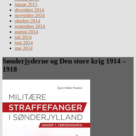
januar 2015
december 2014
november 2014
oktober 2014
september 2014
august 2014
juli 2014
juni 2014
maj 2014
Sønderjyderne og Den store krig 1914 –
1918