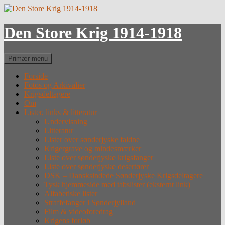
Hop
til
indhold
Den Store Krig 1914-1918
Søg
Primær menu
Forside
Fotos og Arkivalier
Krigsdeltagere
Om
Lister, links & litteratur
Undervisning
Litteratur
Lister over sønderjyske faldne
Krigergrave og mindesmærker
Liste over sønderjyske krigsfanger
Liste over sønderjyske desertører
DSK – Dansksindede Sønderjyske Krigsdeltagere
Tysk hjemmeside med tabslister (eksternt link)
Alfabetiske lister
Straffefanger i Sønderjylland
Film & videoforedrag
Krigens forløb