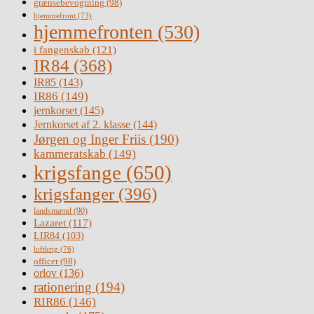
grænsebevogtning
(98)
hjemmefront
(73)
hjemmefronten
(530)
i fangenskab
(121)
IR84
(368)
IR85
(143)
IR86
(149)
jernkorset
(145)
Jernkorset af 2. klasse
(144)
Jørgen og Inger Friis
(190)
kammeratskab
(149)
krigsfange
(650)
krigsfanger
(396)
landsmænd
(90)
Lazaret
(117)
LIR84
(103)
luftkrig
(76)
officer
(98)
orlov
(136)
rationering
(194)
RIR86
(146)