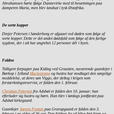
Abrahamsen hørte ifølge Dannevirke med til besætningen paa
damperen Maria, men blev landsat i tysk Østafrika.
De sorte kopper
Drejer Petersen i Sønderborg er afgaaet ved døden som følge af
sorte kopper. Dette er det andet dødsfald som følge af den farlige
sygdom, der i alt har angrebet 12 personer dér i byen.
Faldne
Tidligere forpagter paa Kiding ved Graasten, nuværende gaardejer i
Børkop i Jylland
Mackeprang
og hustru har modtaget den sørgelige
meddelelse, at deres søn Viggo, der deltog i krigen som
forstærkningsreservist, er falden den 1. februar.
Christian Petersen
fra Adsbøl er falden den 10. januar; han
efterlader sig hustru og børn. Han blev i lørdags jordfæstet paa
Adsbøl kirkegaard.
Gaardejer
Jørgen Fromm
paa Grarupgaard er falden den 3.
februar i en alder af 36 aar. Den faldnes lig vil blive ført hjem og