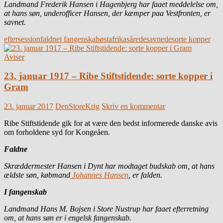
Landmand Frederik Hansen i Hagenbjerg har faaet meddelelse om,
at hans søn, underofficer Hansen, der kæmper paa Vestfronten, er
savnet.
eftersession
faldne
i fangenskab
østafrika
sårede
savnede
sorte kopper
Aviser
23. januar 1917 – Ribe Stiftstidende: sorte kopper i
Gram
23. januar 2017
DenStoreKrig
Skriv en kommentar
Ribe Stiftstidende gik for at være den bedst informerede danske avis
om forholdene syd for Kongeåen.
Faldne
Skræddermester Hansen i Dynt har modtaget budskab om, at hans
ældste søn, købmand
Johannes Hansen
, er falden.
I fangenskab
Landmand Hans M. Bojsen i Store Nustrup har faaet efterretning
om, at hans søn er i engelsk fangenskab.