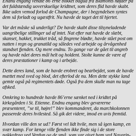
Endnu engang vendte 86´erne blikket bagud fra Blamonts højder på
det fuldstændig uoverskuelige kridtnet, som deres flid havde skabt.
Ikke uden vemod forlod de Champagne, der i begyndelsen syntes
dem så forladt og ugæstfrit. Nu havde de taget det til hjertet.
Var det måske så underligt? De havde skabt disse tilsyneladende
uangribelige stillinger ud af intet. Nat efter nat havde de slæbt,
skanset, hakket, trukket tråd, så fingrene blødte, havde stået post om
natten i regn og granatild og således ved arbejde og årvågenhed
standset fjenden. Og mere endnu. To gange var de gået til angreb
og havde nået deres mål helt og holdent. Stolte kunne de være af
deres præstationer i kamp og i arbejde.
Dette deres land, som de havde erobret og bearbejdet, som de havde
mættet med sved og blod, det efterlod de nu. Men dette stykke land
gemte også på regimentets døde. Også fra dem skulle man nu tage
afsked.
Omkring to hundrede havde 86’erne sænket ned i kridtet på
kirkegården i St. Etienne. Endnu engang blev geværerne
præsenteret, ”se til, højre!” blev kommanderet, da marchkolonnen
passerede deres hvilested. Så gik det videre, imod en uvis fremtid.
Hvordan ville den se ud? Først vel lidt hvile, men så igen kamp, en
svær kamp. For længe ville fjenden ikke finde sig i de store
nakkedrag ved Verdun og de små, som var givet ham ved Navarin-