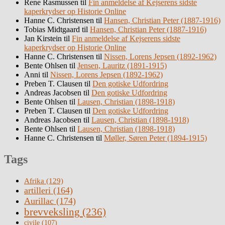
Rene Rasmussen
til
Fin anmeldelse af Kejserens sidste
kaperkrydser op Historie Online
Hanne C. Christensen
til
Hansen, Christian Peter (1887-1916)
Tobias Midtgaard
til
Hansen, Christian Peter (1887-1916)
Jan Kirstein
til
Fin anmeldelse af Kejserens sidste
kaperkrydser op Historie Online
Hanne C. Christensen
til
Nissen, Lorens Jepsen (1892-1962)
Bente Ohlsen
til
Jensen, Lauritz (1891-1915)
Anni
til
Nissen, Lorens Jepsen (1892-1962)
Preben T. Clausen
til
Den gotiske Udfordring
Andreas Jacobsen
til
Den gotiske Udfordring
Bente Ohlsen
til
Lausen, Christian (1898-1918)
Preben T. Clausen
til
Den gotiske Udfordring
Andreas Jacobsen
til
Lausen, Christian (1898-1918)
Bente Ohlsen
til
Lausen, Christian (1898-1918)
Hanne C. Christensen
til
Møller, Søren Peter (1894-1915)
Tags
Afrika
(129)
artilleri
(164)
Aurillac
(174)
brevveksling
(236)
civile
(107)