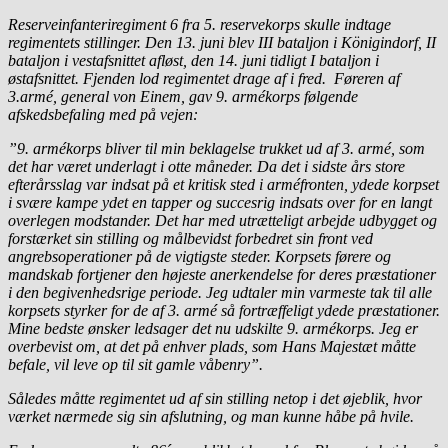
Reserveinfanteriregiment 6 fra 5. reservekorps skulle indtage
regimentets stillinger. Den 13. juni blev III bataljon i Königindorf, II
bataljon i vestafsnittet afløst, den 14. juni tidligt I bataljon i
østafsnittet. Fjenden lod regimentet drage af i fred. Føreren af
3.armé, general von Einem, gav 9. armékorps følgende
afskedsbefaling med på vejen:
”9. armékorps bliver til min beklagelse trukket ud af 3. armé, som
det har været underlagt i otte måneder. Da det i sidste års store
efterårsslag var indsat på et kritisk sted i arméfronten, ydede korpset
i svære kampe ydet en tapper og succesrig indsats over for en langt
overlegen modstander. Det har med utrætteligt arbejde udbygget og
forstærket sin stilling og målbevidst forbedret sin front ved
angrebsoperationer på de vigtigste steder. Korpsets førere og
mandskab fortjener den højeste anerkendelse for deres præstationer
i den begivenhedsrige periode. Jeg udtaler min varmeste tak til alle
korpsets styrker for de af 3. armé så fortræffeligt ydede præstationer.
Mine bedste ønsker ledsager det nu udskilte 9. armékorps. Jeg er
overbevist om, at det på enhver plads, som Hans Majestæt måtte
befale, vil leve op til sit gamle våbenry”.
Således måtte regimentet ud af sin stilling netop i det øjeblik, hvor
værket nærmede sig sin afslutning, og man kunne håbe på hvile.