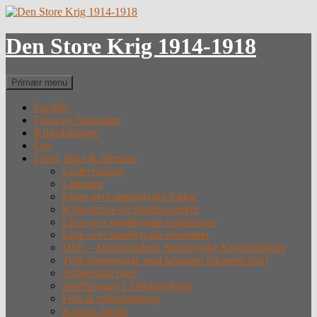
Hop
til
indhold
Den Store Krig 1914-1918
Søg
Primær menu
Forside
Fotos og Arkivalier
Krigsdeltagere
Om
Lister, links & litteratur
Undervisning
Litteratur
Lister over sønderjyske faldne
Krigergrave og mindesmærker
Liste over sønderjyske krigsfanger
Liste over sønderjyske desertører
DSK – Dansksindede Sønderjyske Krigsdeltagere
Tysk hjemmeside med tabslister (eksternt link)
Alfabetiske lister
Straffefanger i Sønderjylland
Film & videoforedrag
Krigens forløb