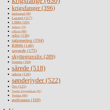
krigsfange
(650)
krigsfanger
(396)
landsmænd
(90)
Lazaret
(117)
LIR84
(103)
luftkrig
(76)
officer
(98)
orlov
(136)
rationering
(194)
RIR86
(146)
savnede
(175)
skyttegravsliv
(289)
Somme
(104)
sårede
(518)
søkrig
(126)
sønderjyder
(522)
Tro
(125)
Tønder Zeppelinbase
(81)
Verdun
(96)
østfronten
(169)