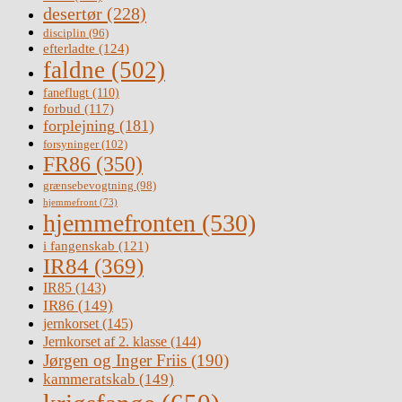
desertør
(228)
disciplin
(96)
efterladte
(124)
faldne
(502)
faneflugt
(110)
forbud
(117)
forplejning
(181)
forsyninger
(102)
FR86
(350)
grænsebevogtning
(98)
hjemmefront
(73)
hjemmefronten
(530)
i fangenskab
(121)
IR84
(369)
IR85
(143)
IR86
(149)
jernkorset
(145)
Jernkorset af 2. klasse
(144)
Jørgen og Inger Friis
(190)
kammeratskab
(149)