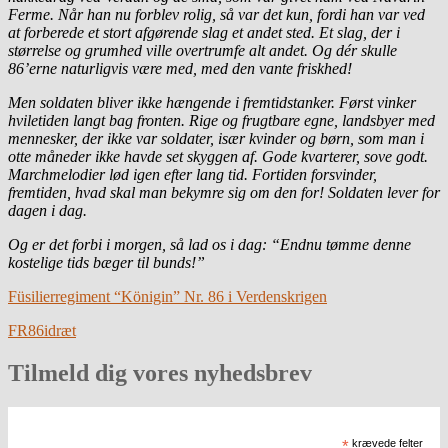
Ferme. Når han nu forblev rolig, så var det kun, fordi han var ved
at forberede et stort afgørende slag et andet sted. Et slag, der i
størrelse og grumhed ville overtrumfe alt andet. Og dér skulle
86’erne naturligvis være med, med den vante friskhed!
Men soldaten bliver ikke hængende i fremtidstanker. Først vinker
hviletiden langt bag fronten. Rige og frugtbare egne, landsbyer med
mennesker, der ikke var soldater, især kvinder og børn, som man i
otte måneder ikke havde set skyggen af. Gode kvarterer, sove godt.
Marchmelodier lød igen efter lang tid. Fortiden forsvinder,
fremtiden, hvad skal man bekymre sig om den for! Soldaten lever for
dagen i dag.
Og er det forbi i morgen, så lad os i dag: “Endnu tømme denne
kostelige tids bæger til bunds!”
Füsilierregiment “Königin” Nr. 86 i Verdenskrigen
FR86
idræt
Tilmeld dig vores nyhedsbrev
*
krævede felter