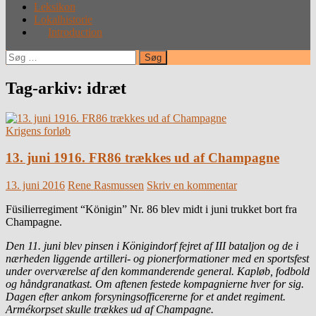
Leksikon
Lokalhistorie
Introduction
Søg
efter:
Tag-arkiv: idræt
Krigens forløb
13. juni 1916. FR86 trækkes ud af Champagne
13. juni 2016
Rene Rasmussen
Skriv en kommentar
Füsilierregiment “Königin” Nr. 86 blev midt i juni trukket bort fra
Champagne.
Den 11. juni blev pinsen i Königindorf fejret af III bataljon og de i
nærheden liggende artilleri- og pionerformationer med en sportsfest
under overværelse af den kommanderende general. Kapløb, fodbold
og håndgranatkast. Om aftenen festede kompagnierne hver for sig.
Dagen efter ankom forsyningsofficererne for et andet regiment.
Armékorpset skulle trækkes ud af Champagne.