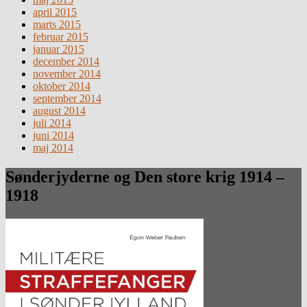
april 2015
marts 2015
februar 2015
januar 2015
december 2014
november 2014
oktober 2014
september 2014
august 2014
juli 2014
juni 2014
maj 2014
Sønderjyderne og Den store krig 1914 –
1918