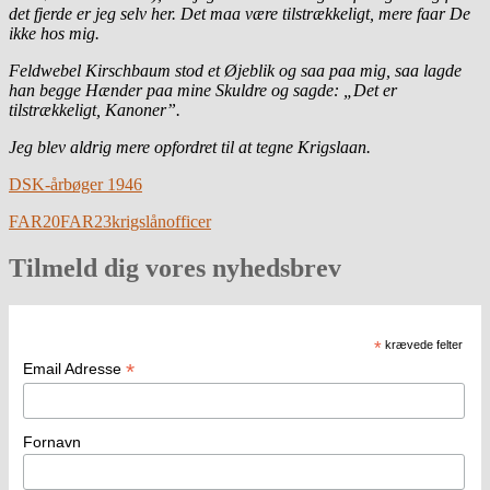
det fjerde er jeg selv her. Det maa være tilstrækkeligt, mere faar De
ikke hos mig.
Feldwebel Kirschbaum stod et Øjeblik og saa paa mig, saa lagde
han begge Hænder paa mine Skuldre og sagde: „Det er
tilstrækkeligt, Kanoner”.
Jeg blev aldrig mere opfordret til at tegne Krigslaan.
DSK-årbøger 1946
FAR20
FAR23
krigslån
officer
Tilmeld dig vores nyhedsbrev
*
krævede felter
*
Email Adresse
Fornavn