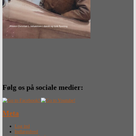
Følg os på sociale medier:
Meta
Log ind
Indlægsfeed