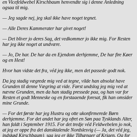
en Vicefeldwebel Kirschbaum henvendte sig i denne Anledning
ogsaa til mig.
— Jeg sagde nej, jeg skal ikke have noget tegnet.
— Alle Deres Kammerater har givet noget!
— Det bliver jo deres Sag, det vedkommer jo ikke mig. For Resten
har jeg ikke noget at undvære.
— Jo, De har. De har da en Ejendom derhjemme, De har fire Køer
og en Hest!
Hvor han vidste det fra, véd jeg ikke, men det passede godt nok.
Da jeg stadig vægrede mig ved at tegne, vilde han absolut have
Grunden til denne Vægring at vide. Først undslog jeg mig ved at
nævne Grunden, men da han stadig pressede paa, og han var for
Resten et godt Menneske og en forstaaende foresat, fik han omsider
mine Grunde.
— For det første har jeg Hustru og otte ukonfirmerede Børn
derhjemme. For det andet har jeg ofret en Søn paa Tysklands Alter,
han faldt i September 1915. For det tredje véd Feldwebelen jo nok,
at jeg er oppe fra det dansktalende Nordslesvig (— Ja, det véd jeg,
indskød Kirschbaum), saa jeg er ikke Tilhænger af Krigen. Og for