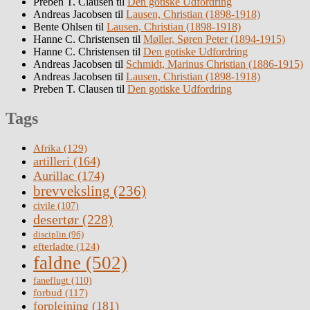
Preben T. Clausen
til
Den gotiske Udfordring
Andreas Jacobsen
til
Lausen, Christian (1898-1918)
Bente Ohlsen
til
Lausen, Christian (1898-1918)
Hanne C. Christensen
til
Møller, Søren Peter (1894-1915)
Hanne C. Christensen
til
Den gotiske Udfordring
Andreas Jacobsen
til
Schmidt, Marinus Christian (1886-1915)
Andreas Jacobsen
til
Lausen, Christian (1898-1918)
Preben T. Clausen
til
Den gotiske Udfordring
Tags
Afrika
(129)
artilleri
(164)
Aurillac
(174)
brevveksling
(236)
civile
(107)
desertør
(228)
disciplin
(96)
efterladte
(124)
faldne
(502)
faneflugt
(110)
forbud
(117)
forplejning
(181)