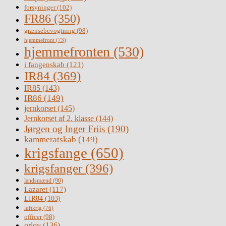
forsyninger
(102)
FR86
(350)
grænsebevogtning
(98)
hjemmefront
(73)
hjemmefronten
(530)
i fangenskab
(121)
IR84
(369)
IR85
(143)
IR86
(149)
jernkorset
(145)
Jernkorset af 2. klasse
(144)
Jørgen og Inger Friis
(190)
kammeratskab
(149)
krigsfange
(650)
krigsfanger
(396)
landsmænd
(90)
Lazaret
(117)
LIR84
(103)
luftkrig
(76)
officer
(98)
orlov
(136)