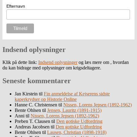
Efternavn
Indsend oplysninger
Klik på dette link:
Indsend oplysninger
og læs mere om , hvordan
du kan bidrage med oplysninger om krigsdeltagere.
Seneste kommentarer
Jan Kirstein
til
Fin anmeldelse af Kejserens sidste
kaperkrydser op Historie Online
Hanne C. Christensen
til
Nissen, Lorens Jepsen (1892-1962)
Bente Ohlsen
til
Jensen, Lauritz (1891-1915)
Anni
til
Nissen, Lorens Jepsen (1892-1962)
Preben T. Clausen
til
Den gotiske Udfordring
Andreas Jacobsen
til
Den gotiske Udfordring
Bente Ohlsen
til
Lausen, Christian (1898-1918)