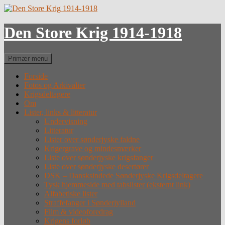
Hop
til
indhold
Den Store Krig 1914-1918
Søg
Primær menu
Forside
Fotos og Arkivalier
Krigsdeltagere
Om
Lister, links & litteratur
Undervisning
Litteratur
Lister over sønderjyske faldne
Krigergrave og mindesmærker
Liste over sønderjyske krigsfanger
Liste over sønderjyske desertører
DSK – Dansksindede Sønderjyske Krigsdeltagere
Tysk hjemmeside med tabslister (eksternt link)
Alfabetiske lister
Straffefanger i Sønderjylland
Film & videoforedrag
Krigens forløb