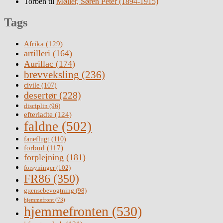
Torben
til
Møller, Søren Peter (1894-1915)
Tags
Afrika
(129)
artilleri
(164)
Aurillac
(174)
brevveksling
(236)
civile
(107)
desertør
(228)
disciplin
(96)
efterladte
(124)
faldne
(502)
faneflugt
(110)
forbud
(117)
forplejning
(181)
forsyninger
(102)
FR86
(350)
grænsebevogtning
(98)
hjemmefront
(73)
hjemmefronten
(530)