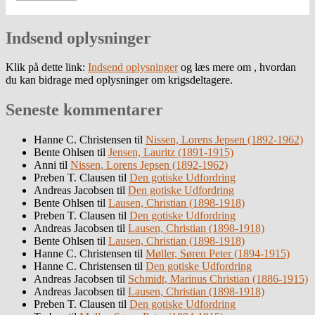
Indsend oplysninger
Klik på dette link:
Indsend oplysninger
og læs mere om , hvordan
du kan bidrage med oplysninger om krigsdeltagere.
Seneste kommentarer
Hanne C. Christensen
til
Nissen, Lorens Jepsen (1892-1962)
Bente Ohlsen
til
Jensen, Lauritz (1891-1915)
Anni
til
Nissen, Lorens Jepsen (1892-1962)
Preben T. Clausen
til
Den gotiske Udfordring
Andreas Jacobsen
til
Den gotiske Udfordring
Bente Ohlsen
til
Lausen, Christian (1898-1918)
Preben T. Clausen
til
Den gotiske Udfordring
Andreas Jacobsen
til
Lausen, Christian (1898-1918)
Bente Ohlsen
til
Lausen, Christian (1898-1918)
Hanne C. Christensen
til
Møller, Søren Peter (1894-1915)
Hanne C. Christensen
til
Den gotiske Udfordring
Andreas Jacobsen
til
Schmidt, Marinus Christian (1886-1915)
Andreas Jacobsen
til
Lausen, Christian (1898-1918)
Preben T. Clausen
til
Den gotiske Udfordring