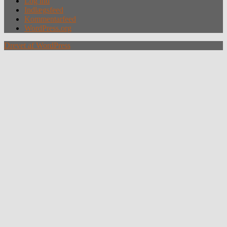
Log ind
Indlægsfeed
Kommentarfeed
WordPress.org
Drevet af WordPress