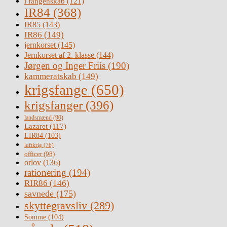
i fangenskab
(121)
IR84
(368)
IR85
(143)
IR86
(149)
jernkorset
(145)
Jernkorset af 2. klasse
(144)
Jørgen og Inger Friis
(190)
kammeratskab
(149)
krigsfange
(650)
krigsfanger
(396)
landsmænd
(90)
Lazaret
(117)
LIR84
(103)
luftkrig
(76)
officer
(98)
orlov
(136)
rationering
(194)
RIR86
(146)
savnede
(175)
skyttegravsliv
(289)
Somme
(104)