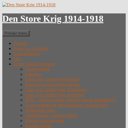
Hop
til
indhold
Den Store Krig 1914-1918
Søg
Primær menu
Forside
Fotos og Arkivalier
Krigsdeltagere
Om
Lister, links & litteratur
Undervisning
Litteratur
Lister over sønderjyske faldne
Krigergrave og mindesmærker
Liste over sønderjyske krigsfanger
Liste over sønderjyske desertører
DSK – Dansksindede Sønderjyske Krigsdeltagere
Tysk hjemmeside med tabslister (eksternt link)
Alfabetiske lister
Straffefanger i Sønderjylland
Film & videoforedrag
Krigens forløb