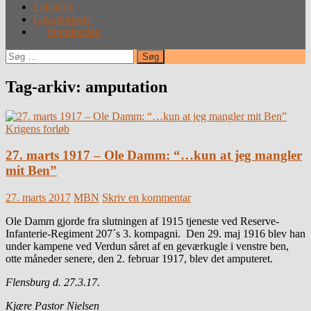
Leksikon
Lokalhistorie
Introduction
Søg
efter:
Tag-arkiv: amputation
Krigens forløb
27. marts 1917 – Ole Damm: “…kun at jeg mangler
mit Ben”
27. marts 2017
MBN
Skriv en kommentar
Ole Damm gjorde fra slutningen af 1915 tjeneste ved Reserve-
Infanterie-Regiment 207´s 3. kompagni. Den 29. maj 1916 blev han
under kampene ved Verdun såret af en geværkugle i venstre ben,
otte måneder senere, den 2. februar 1917, blev det amputeret.
Flensburg d. 27.3.17.
Kjære Pastor Nielsen