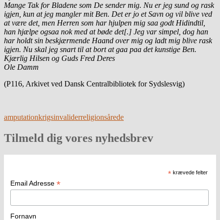
Mange Tak for Bladene som De sender mig. Nu er jeg sund og rask
igjen, kun at jeg mangler mit Ben. Det er jo et Savn og vil blive ved
at være det, men Herren som har hjulpen mig saa godt Hidindtil,
han hjælpe ogsaa nok med at bøde det[.] Jeg var simpel, dog han
har holdt sin beskjærmende Haand over mig og ladt mig blive rask
igjen. Nu skal jeg snart til at bort at gaa paa det kunstige Ben.
Kjærlig Hilsen og Guds Fred Deres
Ole Damm
(P116, Arkivet ved Dansk Centralbibliotek for Sydslesvig)
amputation
krigsinvalider
religion
sårede
Tilmeld dig vores nyhedsbrev
*
krævede felter
*
Email Adresse
Fornavn