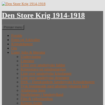
Hop
til
indhold
Den Store Krig 1914-1918
Søg
Primær menu
Forside
Fotos og Arkivalier
Krigsdeltagere
Om
Lister, links & litteratur
Undervisning
Litteratur
Lister over sønderjyske faldne
Krigergrave og mindesmærker
Liste over sønderjyske krigsfanger
Liste over sønderjyske desertører
DSK – Dansksindede Sønderjyske Krigsdeltagere
Tysk hjemmeside med tabslister (eksternt link)
Alfabetiske lister
Straffefanger i Sønderjylland
Film & videoforedrag
Krigens forløb