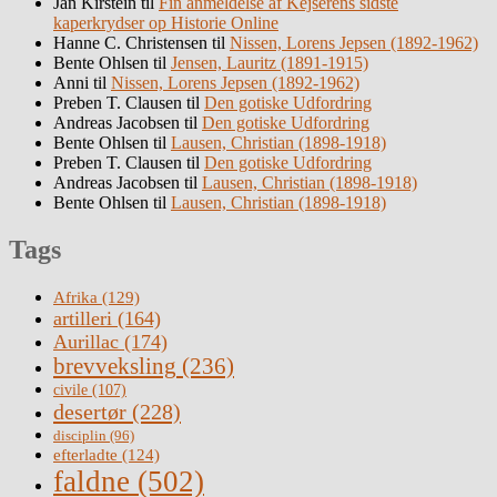
Jan Kirstein
til
Fin anmeldelse af Kejserens sidste
kaperkrydser op Historie Online
Hanne C. Christensen
til
Nissen, Lorens Jepsen (1892-1962)
Bente Ohlsen
til
Jensen, Lauritz (1891-1915)
Anni
til
Nissen, Lorens Jepsen (1892-1962)
Preben T. Clausen
til
Den gotiske Udfordring
Andreas Jacobsen
til
Den gotiske Udfordring
Bente Ohlsen
til
Lausen, Christian (1898-1918)
Preben T. Clausen
til
Den gotiske Udfordring
Andreas Jacobsen
til
Lausen, Christian (1898-1918)
Bente Ohlsen
til
Lausen, Christian (1898-1918)
Tags
Afrika
(129)
artilleri
(164)
Aurillac
(174)
brevveksling
(236)
civile
(107)
desertør
(228)
disciplin
(96)
efterladte
(124)
faldne
(502)