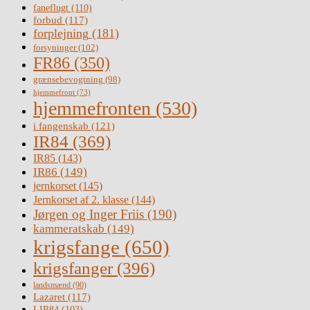
faneflugt
(110)
forbud
(117)
forplejning
(181)
forsyninger
(102)
FR86
(350)
grænsebevogtning
(98)
hjemmefront
(73)
hjemmefronten
(530)
i fangenskab
(121)
IR84
(369)
IR85
(143)
IR86
(149)
jernkorset
(145)
Jernkorset af 2. klasse
(144)
Jørgen og Inger Friis
(190)
kammeratskab
(149)
krigsfange
(650)
krigsfanger
(396)
landsmænd
(90)
Lazaret
(117)
LIR84
(103)