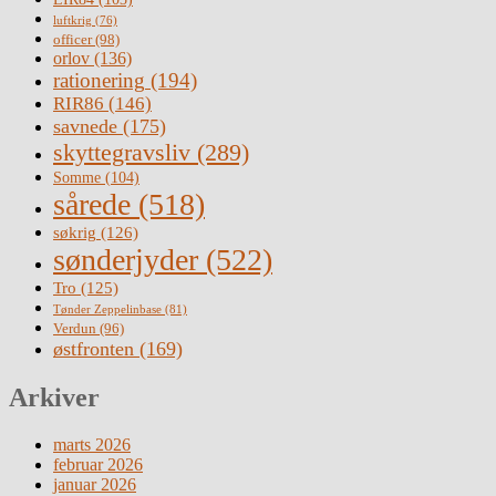
luftkrig
(76)
officer
(98)
orlov
(136)
rationering
(194)
RIR86
(146)
savnede
(175)
skyttegravsliv
(289)
Somme
(104)
sårede
(518)
søkrig
(126)
sønderjyder
(522)
Tro
(125)
Tønder Zeppelinbase
(81)
Verdun
(96)
østfronten
(169)
Arkiver
marts 2026
februar 2026
januar 2026