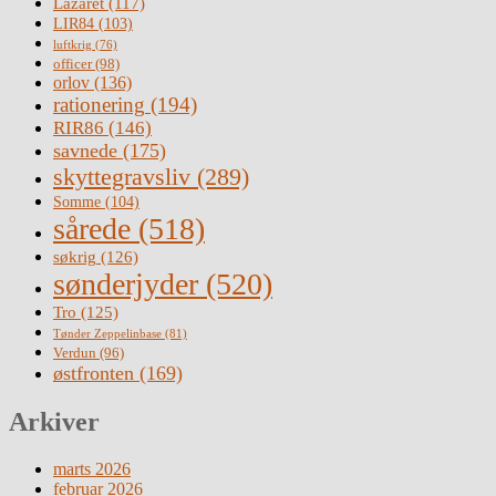
Lazaret
(117)
LIR84
(103)
luftkrig
(76)
officer
(98)
orlov
(136)
rationering
(194)
RIR86
(146)
savnede
(175)
skyttegravsliv
(289)
Somme
(104)
sårede
(518)
søkrig
(126)
sønderjyder
(520)
Tro
(125)
Tønder Zeppelinbase
(81)
Verdun
(96)
østfronten
(169)
Arkiver
marts 2026
februar 2026