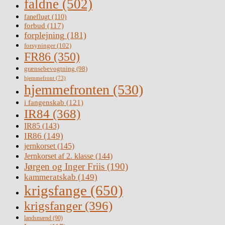
faldne
(502)
faneflugt
(110)
forbud
(117)
forplejning
(181)
forsyninger
(102)
FR86
(350)
grænsebevogtning
(98)
hjemmefront
(73)
hjemmefronten
(530)
i fangenskab
(121)
IR84
(368)
IR85
(143)
IR86
(149)
jernkorset
(145)
Jernkorset af 2. klasse
(144)
Jørgen og Inger Friis
(190)
kammeratskab
(149)
krigsfange
(650)
krigsfanger
(396)
landsmænd
(90)