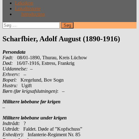
Leksikon
Lokalhistorie
Introduction
Søg
efter:
Scharfbier, Adolf August (1890-1916)
Persondata
Født:
08/01-1890, Thurau, Kreis Lüchow
Død:
16/07-1916, Estress, Frankrig
Uddannelse:
–
Erhverv:
–
Bopæl:
Kregelund, Bov Sogn
Hustru:
Ugift
Børn (før krigsafslutningen)
: –
Militære løbebane før krigen
–
Militære løbebane under krigen
Indtrådt:
?
Udtrådt:
Faldet. Døde af ”Kopfschuss”
Enhed(er):
Infanterie-Regiment Nr. 85