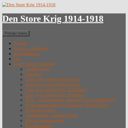
Hop
til
indhold
Den Store Krig 1914-1918
Søg
Primær menu
Forside
Fotos og Arkivalier
Krigsdeltagere
Om
Lister, links & litteratur
Undervisning
Litteratur
Lister over sønderjyske faldne
Krigergrave og mindesmærker
Liste over sønderjyske krigsfanger
Liste over sønderjyske desertører
DSK – Dansksindede Sønderjyske Krigsdeltagere
Tysk hjemmeside med tabslister (eksternt link)
Alfabetiske lister
Straffefanger i Sønderjylland
Film & videoforedrag
Krigens forløb