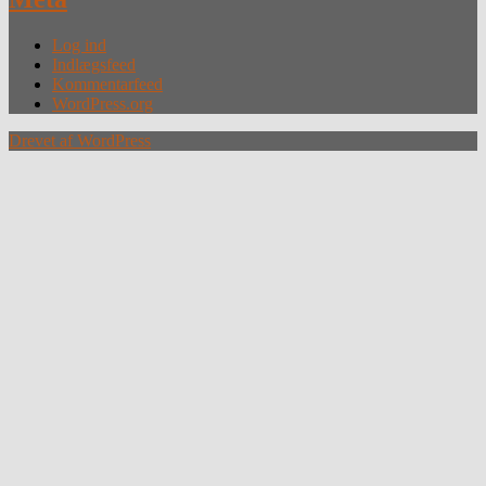
Log ind
Indlægsfeed
Kommentarfeed
WordPress.org
Drevet af WordPress