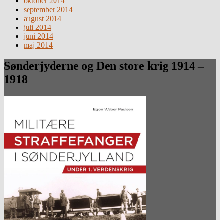
oktober 2014
september 2014
august 2014
juli 2014
juni 2014
maj 2014
Sønderjyderne og Den store krig 1914 –
1918