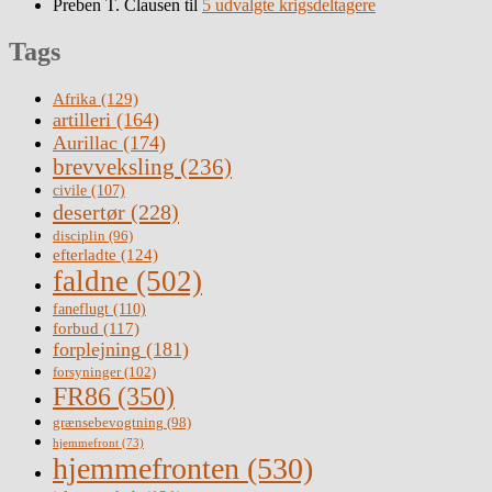
Preben T. Clausen
til
5 udvalgte krigsdeltagere
Tags
Afrika
(129)
artilleri
(164)
Aurillac
(174)
brevveksling
(236)
civile
(107)
desertør
(228)
disciplin
(96)
efterladte
(124)
faldne
(502)
faneflugt
(110)
forbud
(117)
forplejning
(181)
forsyninger
(102)
FR86
(350)
grænsebevogtning
(98)
hjemmefront
(73)
hjemmefronten
(530)