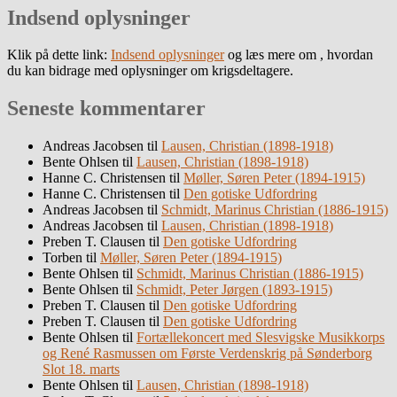
Indsend oplysninger
Klik på dette link:
Indsend oplysninger
og læs mere om , hvordan
du kan bidrage med oplysninger om krigsdeltagere.
Seneste kommentarer
Andreas Jacobsen
til
Lausen, Christian (1898-1918)
Bente Ohlsen
til
Lausen, Christian (1898-1918)
Hanne C. Christensen
til
Møller, Søren Peter (1894-1915)
Hanne C. Christensen
til
Den gotiske Udfordring
Andreas Jacobsen
til
Schmidt, Marinus Christian (1886-1915)
Andreas Jacobsen
til
Lausen, Christian (1898-1918)
Preben T. Clausen
til
Den gotiske Udfordring
Torben
til
Møller, Søren Peter (1894-1915)
Bente Ohlsen
til
Schmidt, Marinus Christian (1886-1915)
Bente Ohlsen
til
Schmidt, Peter Jørgen (1893-1915)
Preben T. Clausen
til
Den gotiske Udfordring
Preben T. Clausen
til
Den gotiske Udfordring
Bente Ohlsen
til
Fortællekoncert med Slesvigske Musikkorps
og René Rasmussen om Første Verdenskrig på Sønderborg
Slot 18. marts
Bente Ohlsen
til
Lausen, Christian (1898-1918)