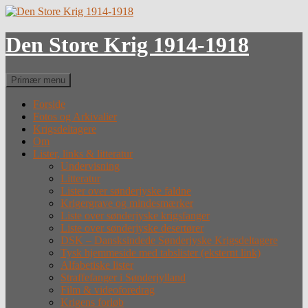
Hop
til
indhold
Den Store Krig 1914-1918
Søg
Primær menu
Forside
Fotos og Arkivalier
Krigsdeltagere
Om
Lister, links & litteratur
Undervisning
Litteratur
Lister over sønderjyske faldne
Krigergrave og mindesmærker
Liste over sønderjyske krigsfanger
Liste over sønderjyske desertører
DSK – Dansksindede Sønderjyske Krigsdeltagere
Tysk hjemmeside med tabslister (eksternt link)
Alfabetiske lister
Straffefanger i Sønderjylland
Film & videoforedrag
Krigens forløb