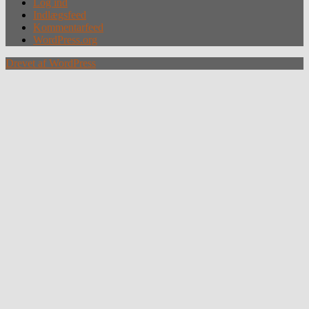
Log ind
Indlægsfeed
Kommentarfeed
WordPress.org
Drevet af WordPress