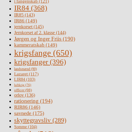
i fangenskab
(121)
IR84
(368)
IR85
(143)
IR86
(149)
jernkorset
(145)
Jernkorset af 2. klasse
(144)
Jørgen og Inger Friis
(190)
kammeratskab
(149)
krigsfange
(650)
krigsfanger
(396)
landsmænd
(90)
Lazaret
(117)
LIR84
(103)
luftkrig
(76)
officer
(98)
orlov
(136)
rationering
(194)
RIR86
(146)
savnede
(175)
skyttegravsliv
(289)
Somme
(104)