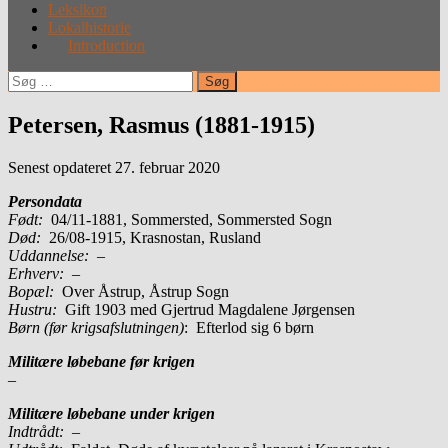
Leksikon
Lokalhistorie
Introduction
Søg
efter:
Petersen, Rasmus (1881-1915)
Senest opdateret 27. februar 2020
Persondata
Født:
04/11-1881, Sommersted, Sommersted Sogn
Død:
26/08-1915, Krasnostan, Rusland
Uddannelse:
–
Erhverv:
–
Bopæl:
Over Åstrup, Åstrup Sogn
Hustru:
Gift 1903 med Gjertrud Magdalene Jørgensen
Børn (før krigsafslutningen)
: Efterlod sig 6 børn
Militære løbebane før krigen
–
Militære løbebane under krigen
Indtrådt:
–