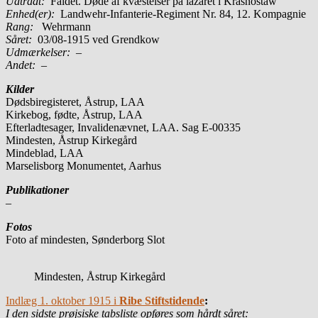
Udtrådt:
Faldet. Døde af kvæstelser på lazaret i Krasnostaw
Enhed(er):
Landwehr-Infanterie-Regiment Nr. 84, 12. Kompagnie
Rang:
Wehrmann
Såret:
03/08-1915 ved Grendkow
Udmærkelser: –
Andet:
–
Kilder
Dødsbiregisteret, Åstrup, LAA
Kirkebog, fødte, Åstrup, LAA
Efterladtesager, Invalidenævnet, LAA. Sag E-00335
Mindesten, Åstrup Kirkegård
Mindeblad, LAA
Marselisborg Monumentet, Aarhus
Publikationer
–
Fotos
Foto af mindesten, Sønderborg Slot
Mindesten, Åstrup Kirkegård
Indlæg 1. oktober 1915 i
Ribe Stiftstidende
:
I den sidste prøjsiske tabsliste opføres som hårdt såret: