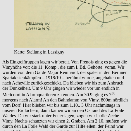
Karte: Stellung in Lassigny
Als Eingreiftruppen lagen wir bereit. Von Frenois ging es gegen die
Vimyhöhe vor; die 11. Komp., die zum I. Btl. Gehörte, voran. Wir
wurden von dem Garde Major Reinhardt, der später in den Berliner
Spartakistenkämpfen – 1918/19 – berühmt wurde, angehalten und
nach Acheville zurückgeschickt. Da blieben wir bis zum Anbruch
der Dunkelheit. Um 9 Uhr gingen wir wieder vor um endlich in
30
Mericourt in Alarmquartieren zu enden. Am 30.9. ging es 7
morgens nach Alarm! An den Bahndamm von Vimy, 800m nördlich
vom Dorf. Hier blieben wir bis zum 1.10., 3 Uhr nachmittags in
unseren Erdlöchern; dann kamen wir an den Ostrand des La-Foile
Waldes. Da wir stark unter Feuer lagen, zogen wir in die Zeche
Vimy. Nachts schanzten wir einen 2. Graben. Am 2.10. mußten wir
durch den La Foile Wald der Garde zur Hilfe eilen; der Feind war