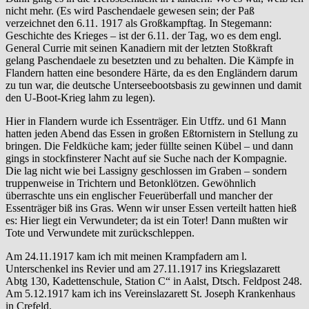
nicht mehr. (Es wird Paschendaele gewesen sein; der Paß
verzeichnet den 6.11. 1917 als Großkampftag. In Stegemann:
Geschichte des Krieges – ist der 6.11. der Tag, wo es dem engl.
General Currie mit seinen Kanadiern mit der letzten Stoßkraft
gelang Paschendaele zu besetzten und zu behalten. Die Kämpfe in
Flandern hatten eine besondere Härte, da es den Engländern darum
zu tun war, die deutsche Unterseebootsbasis zu gewinnen und damit
den U-Boot-Krieg lahm zu legen).
Hier in Flandern wurde ich Essenträger. Ein Utffz. und 61 Mann
hatten jeden Abend das Essen in großen Eßtornistern in Stellung zu
bringen. Die Feldküche kam; jeder füllte seinen Kübel – und dann
gings in stockfinsterer Nacht auf sie Suche nach der Kompagnie.
Die lag nicht wie bei Lassigny geschlossen im Graben – sondern
truppenweise in Trichtern und Betonklötzen. Gewöhnlich
überraschte uns ein englischer Feuerüberfall und mancher der
Essenträger biß ins Gras. Wenn wir unser Essen verteilt hatten hieß
es: Hier liegt ein Verwundeter; da ist ein Toter! Dann mußten wir
Tote und Verwundete mit zurückschleppen.
Am 24.11.1917 kam ich mit meinen Krampfadern am l.
Unterschenkel ins Revier und am 27.11.1917 ins Kriegslazarett
Abtg 130, Kadettenschule, Station C“ in Aalst, Dtsch. Feldpost 248.
Am 5.12.1917 kam ich ins Vereinslazarett St. Joseph Krankenhaus
in Crefeld.