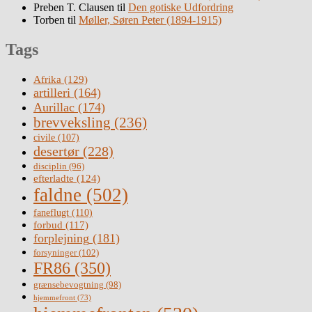
Preben T. Clausen
til
Den gotiske Udfordring
Torben
til
Møller, Søren Peter (1894-1915)
Tags
Afrika
(129)
artilleri
(164)
Aurillac
(174)
brevveksling
(236)
civile
(107)
desertør
(228)
disciplin
(96)
efterladte
(124)
faldne
(502)
faneflugt
(110)
forbud
(117)
forplejning
(181)
forsyninger
(102)
FR86
(350)
grænsebevogtning
(98)
hjemmefront
(73)