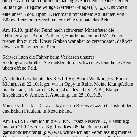
durch! Wir mußten durch ein mächtiges Sperrfeuer. Dabei fiel der
1
50-jährige Kriegsfreiwillige Gefreiter Gringel (
/
). Uns voran
R86
eilte unser Kdör. Hptm. Deichmann mit seinem Adjutanten von
Bülow. Letzterem zerschmetterte eine Granate das Bein.
Am 16.10. griff der Feind nach schwerem Minenfeuer die
„Hörnersappe“ 3x an. Artillerie, Handgranaten und MG Feuer
trieben ihn zurück. Unser Graben war aber so zerschossen, daß wir
etwas zurückgehen mußten.
Schwer litten die Fahrer beim Verlassen unseres
Stellungsabschnittes. Sie mußten durch schwerstes feindliches Feuer
übers offene Feld.
(Nach der Geschichte des Res.Inf.Rgt.86 im Weltkriege v. Friedr.
Klähn). Am 22.10. lagen wir in Oppy in Ruhe. Meine Krampfadern
brachen auf; ich kam ins Kriegslaz. des I. bayr. A.K., Etappen
Inspektion, 6. Armee, 2. Abteilung, am 25.10.1915.
Vom 10.11.15 bis 15.12.15 lag ich im Reserve Lazarett, Institut der
englischen Fräulein, in Regensburg.
Am 15.12.15 kam ich in die 5. Kp. Ersatz Reserve 86, Flensburg;
und am 31.1.16 zur 2. Kp. Ers. Res. 86 da ich nur noch
garnisiondienstfähig (g.v.) war, wurde ich auf Veranlassung meines