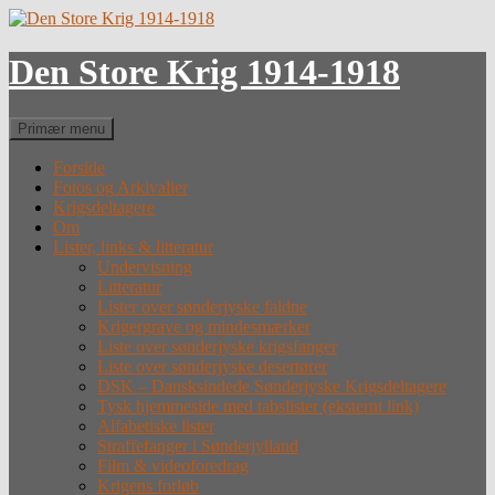
Hop
til
indhold
Den Store Krig 1914-1918
Søg
Primær menu
Forside
Fotos og Arkivalier
Krigsdeltagere
Om
Lister, links & litteratur
Undervisning
Litteratur
Lister over sønderjyske faldne
Krigergrave og mindesmærker
Liste over sønderjyske krigsfanger
Liste over sønderjyske desertører
DSK – Dansksindede Sønderjyske Krigsdeltagere
Tysk hjemmeside med tabslister (eksternt link)
Alfabetiske lister
Straffefanger i Sønderjylland
Film & videoforedrag
Krigens forløb