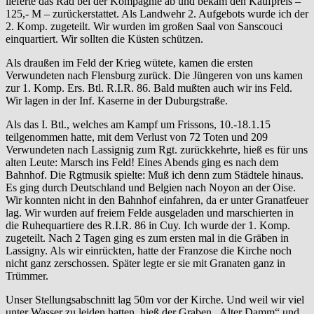
lieferte das Rad bei der Kompagnie ab und bekam den Kaufpreis –
125,- M – zurückerstattet. Als Landwehr 2. Aufgebots wurde ich der
2. Komp. zugeteilt. Wir wurden im großen Saal von Sanscouci
einquartiert. Wir sollten die Küsten schützen.
Als draußen im Feld der Krieg wütete, kamen die ersten
Verwundeten nach Flensburg zurück. Die Jüngeren von uns kamen
zur 1. Komp. Ers. Btl. R.I.R. 86. Bald mußten auch wir ins Feld.
Wir lagen in der Inf. Kaserne in der Duburgstraße.
Als das I. Btl., welches am Kampf um Frissons, 10.-18.1.15
teilgenommen hatte, mit dem Verlust von 72 Toten und 209
Verwundeten nach Lassignig zum Rgt. zurückkehrte, hieß es für uns
alten Leute: Marsch ins Feld! Eines Abends ging es nach dem
Bahnhof. Die Rgtmusik spielte: Muß ich denn zum Städtele hinaus.
Es ging durch Deutschland und Belgien nach Noyon an der Oise.
Wir konnten nicht in den Bahnhof einfahren, da er unter Granatfeuer
lag. Wir wurden auf freiem Felde ausgeladen und marschierten in
die Ruhequartiere des R.I.R. 86 in Cuy. Ich wurde der 1. Komp.
zugeteilt. Nach 2 Tagen ging es zum ersten mal in die Gräben in
Lassigny. Als wir einrückten, hatte der Franzose die Kirche noch
nicht ganz zerschossen. Später legte er sie mit Granaten ganz in
Trümmer.
Unser Stellungsabschnitt lag 50m vor der Kirche. Und weil wir viel
unter Wasser zu leiden hatten, hieß der Graben „Alter Damm“ und