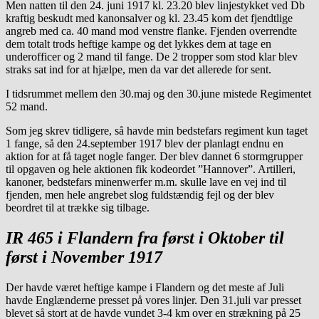
Men natten til den 24. juni 1917 kl. 23.20 blev linjestykket ved Db
kraftig beskudt med kanonsalver og kl. 23.45 kom det fjendtlige
angreb med ca. 40 mand mod venstre flanke. Fjenden overrendte
dem totalt trods heftige kampe og det lykkes dem at tage en
underofficer og 2 mand til fange. De 2 tropper som stod klar blev
straks sat ind for at hjælpe, men da var det allerede for sent.
I tidsrummet mellem den 30.maj og den 30.june mistede Regimentet
52 mand.
Som jeg skrev tidligere, så havde min bedstefars regiment kun taget
1 fange, så den 24.september 1917 blev der planlagt endnu en
aktion for at få taget nogle fanger. Der blev dannet 6 stormgrupper
til opgaven og hele aktionen fik kodeordet ”Hannover”. Artilleri,
kanoner, bedstefars minenwerfer m.m. skulle lave en vej ind til
fjenden, men hele angrebet slog fuldstændig fejl og der blev
beordret til at trække sig tilbage.
IR 465 i Flandern fra først i Oktober til
først i November 1917
Der havde været heftige kampe i Flandern og det meste af Juli
havde Englænderne presset på vores linjer. Den 31.juli var presset
blevet så stort at de havde vundet 3-4 km over en strækning på 25