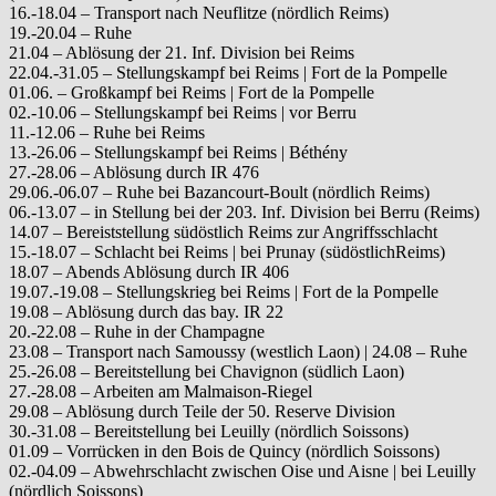
16.-18.04 – Transport nach Neuflitze (nördlich Reims)
19.-20.04 – Ruhe
21.04 – Ablösung der 21. Inf. Division bei Reims
22.04.-31.05 – Stellungskampf bei Reims | Fort de la Pompelle
01.06. – Großkampf bei Reims | Fort de la Pompelle
02.-10.06 – Stellungskampf bei Reims | vor Berru
11.-12.06 – Ruhe bei Reims
13.-26.06 – Stellungskampf bei Reims | Béthény
27.-28.06 – Ablösung durch IR 476
29.06.-06.07 – Ruhe bei Bazancourt-Boult (nördlich Reims)
06.-13.07 – in Stellung bei der 203. Inf. Division bei Berru (Reims)
14.07 – Bereiststellung südöstlich Reims zur Angriffsschlacht
15.-18.07 – Schlacht bei Reims | bei Prunay (südöstlichReims)
18.07 – Abends Ablösung durch IR 406
19.07.-19.08 – Stellungskrieg bei Reims | Fort de la Pompelle
19.08 – Ablösung durch das bay. IR 22
20.-22.08 – Ruhe in der Champagne
23.08 – Transport nach Samoussy (westlich Laon) | 24.08 – Ruhe
25.-26.08 – Bereitstellung bei Chavignon (südlich Laon)
27.-28.08 – Arbeiten am Malmaison-Riegel
29.08 – Ablösung durch Teile der 50. Reserve Division
30.-31.08 – Bereitstellung bei Leuilly (nördlich Soissons)
01.09 – Vorrücken in den Bois de Quincy (nördlich Soissons)
02.-04.09 – Abwehrschlacht zwischen Oise und Aisne | bei Leuilly
(nördlich Soissons)