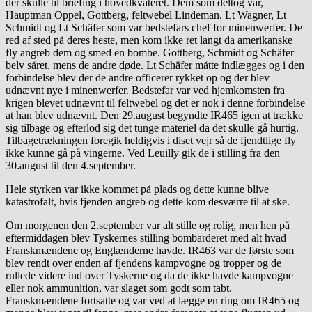
der skulle til briefing i hovedkvateret. Dem som deltog var,
Hauptman Oppel, Gottberg, feltwebel Lindeman, Lt Wagner, Lt
Schmidt og Lt Schäfer som var bedstefars chef for minenwerfer. De
red af sted på deres heste, men kom ikke ret langt da amerikanske
fly angreb dem og smed en bombe. Gottberg, Schmidt og Schäfer
belv såret, mens de andre døde. Lt Schäfer måtte indlægges og i den
forbindelse blev der de andre officerer rykket op og der blev
udnævnt nye i minenwerfer. Bedstefar var ved hjemkomsten fra
krigen blevet udnævnt til feltwebel og det er nok i denne forbindelse
at han blev udnævnt. Den 29.august begyndte IR465 igen at trække
sig tilbage og efterlod sig det tunge materiel da det skulle gå hurtig.
Tilbagetrækningen foregik heldigvis i diset vejr så de fjendtlige fly
ikke kunne gå på vingerne. Ved Leuilly gik de i stilling fra den
30.august til den 4.september.
Hele styrken var ikke kommet på plads og dette kunne blive
katastrofalt, hvis fjenden angreb og dette kom desværre til at ske.
Om morgenen den 2.september var alt stille og rolig, men hen på
eftermiddagen blev Tyskernes stilling bombarderet med alt hvad
Franskmændene og Englænderne havde. IR463 var de første som
blev rendt over enden af fjendens kampvogne og tropper og de
rullede videre ind over Tyskerne og da de ikke havde kampvogne
eller nok ammunition, var slaget som godt som tabt.
Franskmændene fortsatte og var ved at lægge en ring om IR465 og