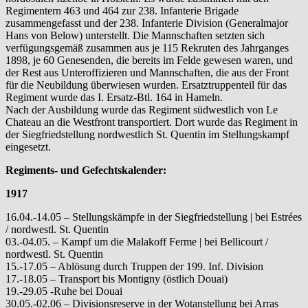
Regimentern 463 und 464 zur 238. Infanterie Brigade
zusammengefasst und der 238. Infanterie Division (Generalmajor
Hans von Below) unterstellt. Die Mannschaften setzten sich
verfügungsgemäß zusammen aus je 115 Rekruten des Jahrganges
1898, je 60 Genesenden, die bereits im Felde gewesen waren, und
der Rest aus Unteroffizieren und Mannschaften, die aus der Front
für die Neubildung überwiesen wurden. Ersatztruppenteil für das
Regiment wurde das I. Ersatz-Btl. 164 in Hameln.
Nach der Ausbildung wurde das Regiment südwestlich von Le
Chateau an die Westfront transportiert. Dort wurde das Regiment in
der Siegfriedstellung nordwestlich St. Quentin im Stellungskampf
eingesetzt.
Regiments- und Gefechtskalender:
1917
16.04.-14.05 – Stellungskämpfe in der Siegfriedstellung | bei Estrées
/ nordwestl. St. Quentin
03.-04.05. – Kampf um die Malakoff Ferme | bei Bellicourt /
nordwestl. St. Quentin
15.-17.05 – Ablösung durch Truppen der 199. Inf. Division
17.-18.05 – Transport bis Montigny (östlich Douai)
19.-29.05 -Ruhe bei Douai
30.05.-02.06 – Divisionsreserve in der Wotanstellung bei Arras