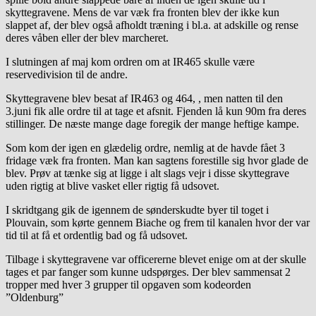
skyttegravene. Mens de var væk fra fronten blev der ikke kun
slappet af, der blev også afholdt træning i bl.a. at adskille og rense
deres våben eller der blev marcheret.
I slutningen af maj kom ordren om at IR465 skulle være
reservedivision til de andre.
Skyttegravene blev besat af IR463 og 464, , men natten til den
3.juni fik alle ordre til at tage et afsnit. Fjenden lå kun 90m fra deres
stillinger. De næste mange dage foregik der mange heftige kampe.
Som kom der igen en glædelig ordre, nemlig at de havde fået 3
fridage væk fra fronten. Man kan sagtens forestille sig hvor glade de
blev. Prøv at tænke sig at ligge i alt slags vejr i disse skyttegrave
uden rigtig at blive vasket eller rigtig få udsovet.
I skridtgang gik de igennem de sønderskudte byer til toget i
Plouvain, som kørte gennem Biache og frem til kanalen hvor der var
tid til at få et ordentlig bad og få udsovet.
Tilbage i skyttegravene var officererne blevet enige om at der skulle
tages et par fanger som kunne udspørges. Der blev sammensat 2
tropper med hver 3 grupper til opgaven som kodeorden
”Oldenburg”