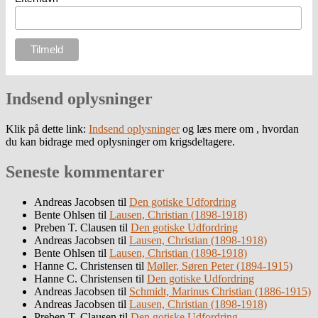
Indsend oplysninger
Klik på dette link:
Indsend oplysninger
og læs mere om , hvordan
du kan bidrage med oplysninger om krigsdeltagere.
Seneste kommentarer
Andreas Jacobsen
til
Den gotiske Udfordring
Bente Ohlsen
til
Lausen, Christian (1898-1918)
Preben T. Clausen
til
Den gotiske Udfordring
Andreas Jacobsen
til
Lausen, Christian (1898-1918)
Bente Ohlsen
til
Lausen, Christian (1898-1918)
Hanne C. Christensen
til
Møller, Søren Peter (1894-1915)
Hanne C. Christensen
til
Den gotiske Udfordring
Andreas Jacobsen
til
Schmidt, Marinus Christian (1886-1915)
Andreas Jacobsen
til
Lausen, Christian (1898-1918)
Preben T. Clausen
til
Den gotiske Udfordring