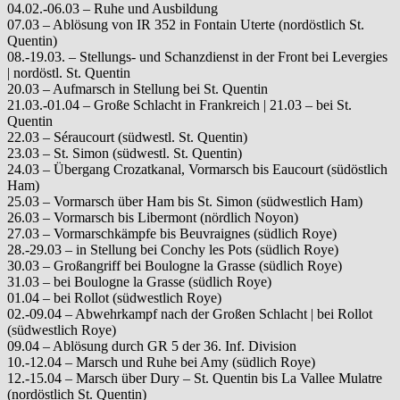
04.02.-06.03 – Ruhe und Ausbildung
07.03 – Ablösung von IR 352 in Fontain Uterte (nordöstlich St.
Quentin)
08.-19.03. – Stellungs- und Schanzdienst in der Front bei Levergies
| nordöstl. St. Quentin
20.03 – Aufmarsch in Stellung bei St. Quentin
21.03.-01.04 – Große Schlacht in Frankreich | 21.03 – bei St.
Quentin
22.03 – Séraucourt (südwestl. St. Quentin)
23.03 – St. Simon (südwestl. St. Quentin)
24.03 – Übergang Crozatkanal, Vormarsch bis Eaucourt (südöstlich
Ham)
25.03 – Vormarsch über Ham bis St. Simon (südwestlich Ham)
26.03 – Vormarsch bis Libermont (nördlich Noyon)
27.03 – Vormarschkämpfe bis Beuvraignes (südlich Roye)
28.-29.03 – in Stellung bei Conchy les Pots (südlich Roye)
30.03 – Großangriff bei Boulogne la Grasse (südlich Roye)
31.03 – bei Boulogne la Grasse (südlich Roye)
01.04 – bei Rollot (südwestlich Roye)
02.-09.04 – Abwehrkampf nach der Großen Schlacht | bei Rollot
(südwestlich Roye)
09.04 – Ablösung durch GR 5 der 36. Inf. Division
10.-12.04 – Marsch und Ruhe bei Amy (südlich Roye)
12.-15.04 – Marsch über Dury – St. Quentin bis La Vallee Mulatre
(nordöstlich St. Quentin)