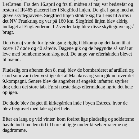
LeCateau. Fra den 16.april og fra til midten af maj var bedstefar og
resten af IR465 placeret her i Siegfried linjen. De gik i gang med at
grave skyttegravene. Siegfried linjen strakte sig fra Lens til Arras i
det NV Frankring og var på 160 km. Siegfried linjen blev aldrig
indtaget af Englænderne. I 2.verdenkrig blev disse skyttegrave også
brugt.
Den 6.maj var de for første gang rigtig i ildkamp og det kom til at
koste 17 døde og 40 sårede. Dagene gik og de begyndte så småt at
leve med bomberne som slog ned. De unge var efterhånden blevet
til mænd.
Pludselig om aftenen den 8. maj. blev de bombarderet af artilleri og
skud som var i den vestlige del af Malakoss og som gik ud over det
9.kompagni. Senere blev de angrebet af engelsk infanteri styrker
dog uden det store tab. Først næste dags eftermiddag hørte det hele
op igen.
De døde blev fragtet til kirkegården inde i byen Estrees, hvor de
blev begravet med tale og det hele.
Efter en lang og våd vinter, kom foråret lige pludselig og soldaterne
havde ind i mellem tid til bare at ligge under kirsebærtræerne og
dagdrømme.