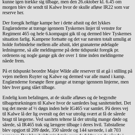
kunne igen trække sig tilbage, men den 26.oktober kl. 6.45 om
morgen blev de sendt til Kalwe hvor de skulle afløse IR22 som var
reserve her.
Der foregik heftige kampe her i dette afsnit og det lykkes
Englænderne at trænge igennem Tyskernes linjer til venstre for
Regiment 465 og hele 6.kompagni gik til og dermed blev Tyskernes
situation farlig. Kampene fortsatte og det var næsten totalt umulig at
holde forbindelse mellem alle afsnit, idet granaterne ødelagde
ledningerne, så alle meldingerne på dette tidspunkt foregik pr.
ordenens og nogle gange gik der over 1 time inden meldingerne
nåede frem.
På et tidspunkt beordre Major Wilde alle reserver til at gå i stilling på
vejen mellem Ruyter og Kalwe og dermed var alle mand i kamp.
Englænderne forsøgte flere gange at trænge igennem linjerne, men
blev hver gang slået tilbage.
Endelig kom befalingen, at de skulle afløses og de begyndte
tilbagetrækningen til Kalwe hvor de samledes bag sanitetsteltet. Det
tog det meste af ½ døgn inden hele IG465 var samlet. På deres vej
til Kalwe lå der lig overalt og det var utrolig svært at få de sårede
bragt til lægerne. Ved sanitets teltene lå der utrolig mange døde og
sårede, så IR465 trak sig længere tilbage i deres hvil. Tabstallene
blev opgjort til 209 døde, 350 sårede og 144 savnede, i alt 703