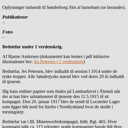
Oplysninger indsendt til Sønderborg Slot af barnebarn (se herunder).
Publikationer
–
Fotos
–
Bedstefar under 1 verdenskrig.
Af Bjarne Andersen (dokumentet kan hentes i pdf inklusive
illustrationer her:
Jes Petersen i 1 verdenskrig
)
Bedstefar, Jes Petersen, blev indkaldt til session I 1914 under de
tyske tropper. Alle Sønderjyske mænd blev ved deres 20 år indkaldt
til tjeneste.
Iflg hans militær papirer som findes på Landsarkivet i Åbenrå står
der at han blev udstationeret til tjeneste den 11.5.1915 til sit
kompagni. Den 20. januar 1917 blev de sendt til Locsteder Lager
som ligger lidt nord for Itzeho i Nordtyskland hvor de skulle i
træningslejr.
Bedstefar var i III. Minenwerferkompagni, Inftr. Rgt. 465. Hver
kompagni talte ca. 115 rekrutter, nogle kompagnier havde lidt flere.