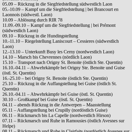
05.09 – Rückzug in die Siegfriedstellung südwestlich Laon
05.-10.09 – Kampf um die Siegfriedstellung | bei Brancourt en
Laonnois (südwestl. Laon)
10.09 – Ablösung durch RIR 78
11.09.-09.10 – Kampf um die Siegfriedstellung | bei Prémont
(südwestlich Laon)
09.10 – Rückzug in die Hundingstellung
10.-11.10 – Riegelstellung Laniscourt – Cessieres (südwestlich
Laon)
12.-13.10 – Unterkunft Busy les Cerny (nordwestlich Laon)
14.10 – Marsch bis Chevrennes (nördlich Laon)
15.10 – Transport nach Origny St. Benoite (östlich Ste. Quentin)
16.10.-04.11 – Abwehrkämpfe bei Origny Ste. Benoite und Guise
(östl. St. Quentin)
16.-25.10 – bei Origny St. Benoite (östlich Ste. Quentin)
25.10 – Rückzug in die Auffangstellung bei Guise (östlich St.
Quentin)
26.10.-04.11 – Abwehrkämpfe bei Guise (östl. St. Quentin)
30.10 – Großkampf bei Guise (östl. St. Quentin)
04.11 – abends Rückzug in die Antwerpen – Maasstellung
05.11 – Auffangstellung bei Crupilly (nordöstlich Guise)
06.11 – Rückmarsch bis La Capelle (nordwestlich Hirson)
07.11 – Rückmarsch und Ruhe in Ramousies (östlich Avesnes sur
Helpe)
08.11 – Rückmarsch und Ruhe in Clairfaits (nordöstlich Avesnes sur