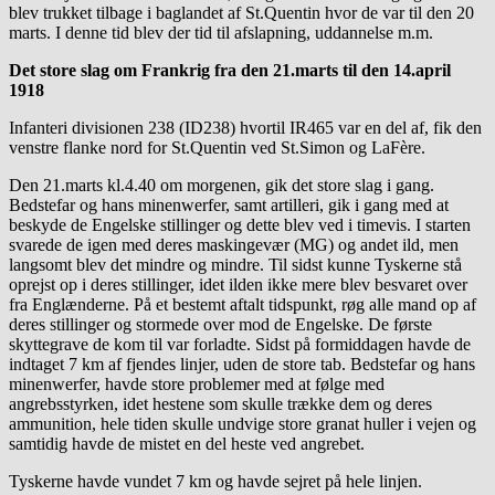
blev trukket tilbage i baglandet af St.Quentin hvor de var til den 20
marts. I denne tid blev der tid til afslapning, uddannelse m.m.
Det store slag om Frankrig fra den 21.marts til den 14.april
1918
Infanteri divisionen 238 (ID238) hvortil IR465 var en del af, fik den
venstre flanke nord for St.Quentin ved St.Simon og LaFère.
Den 21.marts kl.4.40 om morgenen, gik det store slag i gang.
Bedstefar og hans minenwerfer, samt artilleri, gik i gang med at
beskyde de Engelske stillinger og dette blev ved i timevis. I starten
svarede de igen med deres maskingevær (MG) og andet ild, men
langsomt blev det mindre og mindre. Til sidst kunne Tyskerne stå
oprejst op i deres stillinger, idet ilden ikke mere blev besvaret over
fra Englænderne. På et bestemt aftalt tidspunkt, røg alle mand op af
deres stillinger og stormede over mod de Engelske. De første
skyttegrave de kom til var forladte. Sidst på formiddagen havde de
indtaget 7 km af fjendes linjer, uden de store tab. Bedstefar og hans
minenwerfer, havde store problemer med at følge med
angrebsstyrken, idet hestene som skulle trække dem og deres
ammunition, hele tiden skulle undvige store granat huller i vejen og
samtidig havde de mistet en del heste ved angrebet.
Tyskerne havde vundet 7 km og havde sejret på hele linjen.