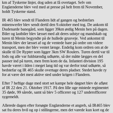
km af Tyskerne linjer, dog uden at få overtaget. Selv om
Englænderne blev ved med at presse på helt frem til November,
holdt Tyskerne stand.
IR 465 blev sendt til Flandern lidt af gangen og bedstefars
minenwerfer blev sendt dertil den 9.oktober med tog. De ankom til
Dudenarde banegård, som ligger 39km østlig Menin hen på dagen.
Biler og lastbiler blev læsset med alt deres udstyr og mandskab og
turen til Menin begyndte på de hullede grusveje. Ved ankomst til
Menin blev der læsset af og de ventede bare på ordre om videre
transport, men der blev ventet længe. Endelig kom ordren om at de
skulle til De Rypter som ligger 3km SW Roulers. Turen dertil var til
fods og alle var fuldstændig udkørte, så der måtte lægges en del
pauser ind på turen, men frem kom de da. Infanteri division 195
havde været i ilden i meget lang tid og var derfor total udkørte, så
bedstefar og IR 465 skulle overtage deres pladser. Stedet havde ry
for at være det mest aktive sted under krigen i Flandern.
Efter 7 heftige dage med stort set kampe hele døgnet blev de afløst
af IR 22 den 21. Oktober 1917. På den lille uge mistede regimentet
35 døde, 99 sårede, samt så blev 5 officerer og 127 underofficerer
sygemeldt.
Allerede dagen efter forsøgte Englænderne et angreb, så IR465 blev
sat fra deres hvil og op i stillingerne, men det varede kun kort og de