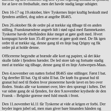
for at lave en fredsaftale, men det havde stadig lange udsigter.
Den 16-17 og 19.oktober, blev Tyskernes linjer kraftig beskudt med
fjendens artilleri, dog uden at angribe IR465.
Den 26.oktober fik de ordre på at trække sig tilbage til en anden
stilling. Franskmændene angreb lidt i stød også med flammekaster.
Tyskerne havde efterhånden ikke meget at gøre godt med. Hvert
kompagni havde kun 35-40 geværer at gøre godt med. De fik igen
ordre til at trække sig, denne gang til en linje bag Qrigny og fik
ordre på at holde denne.
Officererne begyndte at brænde alle kort og papirer, så det ikke
skulle falde i fjendens hænder. De led store tab og fortsatte stadig
med at trække sig tilbage, denne gang til en linje Antwerpen-Maas.
Den 4.november om natten forlod IR465 sine stillinger. Først I bat.
Og derefter III bat. Og til sidst II bat. De krøb fra granat hul til
granat hul ned til floden hvor pionererne havde lavet en bro over
floden. Straks alle var kommet over, blev den sprængt i luften. Det
var sidste gang de så fjenden, for den 9.november krydsede de den
Fransk – Belgiske grænse med fuld musik i front.
Den 11.november kl.11 får Tyskerne at vide at krigen er forbi. Der
bryder ingen jubel ud, men man giver bare hinanden hånden og