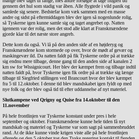
mange blev taget til fange, mes andre forsøgte at tage flugten ud
gennem det hul som stadig var åben. Alle flygtede i vild panik og
samlede sig senere. Bedstefar kom væk sammen med en masse
andre og sidst på eftermiddagen blev der igen så nogenlunde rolig,
så Tyskerne igen kunne samle sig og taget angrebet op. Natten
igennem var der rolig, men det stod alle klart at Franskmændene
gjorde klar til det næste store angreb.
Dette kom da også. Vi lå på den anden side af en højderyg og
Franskmændene kom stormede op over, hvor de mødt af gevær og
maskingevær ild. Da natten faldt på fik Tyskerne ordre på at trække
sig endnu mere tilbage, denne gang til den anden side af kanalen 2
km sw for Wissignicourt. Her blev der kæmpet frem og tilbage indtil
natten faldt på, hvor Tyskerne igen fik ordre på at trække sig længe
tilbage til Siegfried stillingen ved Brancourt hvor der blev kæmpet
fra 5 til 12.oktober. I denne tid blev mandskabet igen fyldt op med
nye folk og der blev også tid til efter uddannelse af nyt materiel.
Slutkampene ved Qrigny og Quise fra 14.oktober til den
11.november
På hele frontlinjen var Tyskerne konstant under pres i hele
september og oktober. Franskmændene kunne hele tiden få nyt
mandskab og materiel og Tyskerne var som sagt på sammenbruddet
rand. At de ikke kunne vinde krigen viste alle på hele frontlinjen
allerede og den 5.oktober tog den Tyske regering kontakt til fjenden,