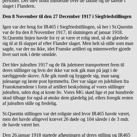
personer. Der blev holdt mindetale over de faldne og de sårede i
slaget i Flandern.
Den 8 November til den 27 December 1917 i Siegfriedstillingen
Igen var der brug for IR465 i Siegfriedstillingen, så her i St.Quentin
var de fra den 8 November 1917, til slutningen af januar 1918.
St.Quentin linjen havde for ry at være et rolig sted, så de glædede
sig til at få slappet af efter Flander slaget. Men helt så stille som man
sagde, var der nu ikke, idet Franske artilleri og minenwerfer gjorde
livet surt nok i dette område.
Det blev juleaften 1917 og de fik juletræer transporteret frem til
deres stillinger og hvis der ikke var nok gik man på jagt i de
nærliggende skove. Alle gik rundt og hyggede sig, man sang
julesange og læste post hjemmefra. Der var sågar en julehilsen fra
Franskmændene i form af artilleri beskydning af vores stillinger
juleaften, uden dog at koste liv. Vores MG skød lige et par hundrede
skud tilbage for også at ønske dem glædelig jul, ellers foregik resten
af juleaften stille og fredelig.
St.Quentin stillingen var det roligste sted hvor IR465 havde været,
men det havde alligevel krævet 26 døde og 104 sårede i de 3 mdr.
de havde været her.
Den 26.januar 1918 startede afløsningen af deres stilling og IR465