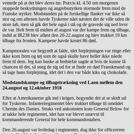
ventede på at det blev deres tur. Præcis kl. 4.50 om morgenen
stoppede beskydningen og angrebsstyrken stormede frem mod de
Franske styrker. Modstanden på de forskellige flanker var ikke så
stor og om aftenen havde Tyskerne nået næsten det de ville uden de
store tab, men så gik det hele også i stå og de gravede sig ned hvor
de var. Helt frem til midten af august var der kampe frem og tilbage,
indtil at IR238 blev afløst den 20-22.august og blev trukket 19 km
tilbage fra fronten. Kampene havde kostet 86 død.
Kampmoralen var begyndt at falde, idet forplejningen var ringe eller
ikke kom frem og tøj som de også skulle have heller ikke nåede
frem til dem. Jeg kan huske at bedstefar sagde at hvis de kunne få
chancen til det, så sneg de sig ud for at finde en død Franskmand og
så tage hans forplejning, idet det i den var både kiks og chokolade.
Modstandskampe og tilbagetrækning ved Laon mellem den
24.august og 12.oktober 1918
Efter at Amerikanerne gik ind i krigen, begyndte det at se skidt ud
for Tyskerne. Infanteriregimentet blev trukket tilbage til området
Chemin des Dames. Straks ved ankomsten kom General Below for
at takke hele regimentet, idet han var blevet unævnt til
kommanderende General for hele kommandostaben.
Den 26.august var hviledag i regimentet, dog ikke for officererne