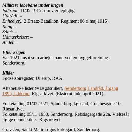
Militære løbebane under krigen
Indtrådt:
11/05-1915 som værnepligtig
Udtrådt:
–
Enhed(er):
2 Ersatz-Bataillion, Regiment 86 (i maj 1915).
Rang:
–
Såret:
–
Udmærkelser: –
Andet:
–
Efter krigen
Var 1921 ansat som arbejdsmand ved en byggeforretning i
Sønderborg.
Kilder
Fødselsbiregister, Ullerup, RAA.
Alfabetiske lister (= lægdsruller),
Sønderborg Landråd, årgang
1895, Ulderup
, Rigsarkivet. (Eksternt link, april 2021).
Folketælling 01/02-1921, Sønderborg købstad, Goethesgade 10.
Rigsarkivet.
Folketælling 05/11-1930, Sønderborg, Rebslagergade 22a. Vielsesår
ifølge denne kilde. Rigsarkivet.
Gravsten, Sankt Marie sogns kirkegård, Sønderborg.