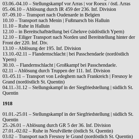
03.06.-04.10 – Stellungskampf vor Arras | vor Roeux / östl. Arras
05.-06.10 – Ablösung durch IR 459 der 236. Inf. Division
07.-09.10 – Transport nach Oudenarde in Belgien
10.10 – Transport nach Menin | Fußmarsch bis Halluin
11.10 – Ruhe in Halluin
12.10 – in Bereitschaftstellung bei Gheluve (südöstlich Ypern)
12.10 – Eiliger Transport nach Norden und Bereitstellung hinter der
Front der 220. Inf. Div.
13.10 – Ablösung der 195. Inf. Division
13.10.-02.11 – Flandernschlacht | bei Passchendaele (nordöstlich
Ypern)
30.10. – Flandernschlacht | Großkampf bei Passchendaele.
02.11 – Ablösung durch Truppen der 111. Inf. Division
03.-05.11 – Transport von Ledeghem nach Frankreich | Fresnoy le
Grand (nordöstlich St. Quentin)
04.11.-31.12 – Stellungskampf in der Siegfriedstellung | südlich St.
Quentin
1918
01.01.-25.01 – Stellungskampf in der Siegfriedstellung | südlich St.
Quentin
25.-26.01 – Ablösung durch GR 5 der 36. Inf. Division
27.01.-02.02 – Ruhe in Neufvillette (östlich St. Quentin)
03.02 – Transport nach Fresnoy le Grand (nordöstlich St. Quentin)