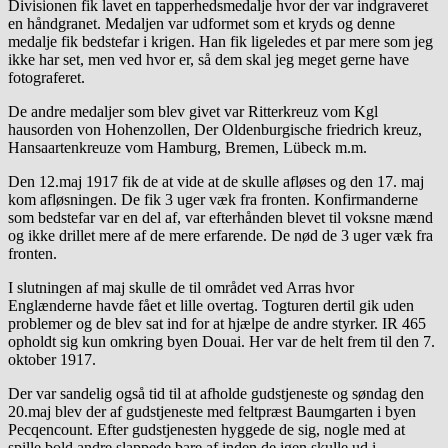
Divisionen fik lavet en tapperhedsmedalje hvor der var indgraveret
en håndgranet. Medaljen var udformet som et kryds og denne
medalje fik bedstefar i krigen. Han fik ligeledes et par mere som jeg
ikke har set, men ved hvor er, så dem skal jeg meget gerne have
fotograferet.
De andre medaljer som blev givet var Ritterkreuz vom Kgl
hausorden von Hohenzollen, Der Oldenburgische friedrich kreuz,
Hansaartenkreuze vom Hamburg, Bremen, Lübeck m.m.
Den 12.maj 1917 fik de at vide at de skulle afløses og den 17. maj
kom afløsningen. De fik 3 uger væk fra fronten. Konfirmanderne
som bedstefar var en del af, var efterhånden blevet til voksne mænd
og ikke drillet mere af de mere erfarende. De nød de 3 uger væk fra
fronten.
I slutningen af maj skulle de til området ved Arras hvor
Englænderne havde fået et lille overtag. Togturen dertil gik uden
problemer og de blev sat ind for at hjælpe de andre styrker. IR 465
opholdt sig kun omkring byen Douai. Her var de helt frem til den 7.
oktober 1917.
Der var sandelig også tid til at afholde gudstjeneste og søndag den
20.maj blev der af gudstjeneste med feltpræst Baumgarten i byen
Pecqencount. Efter gudstjenesten hyggede de sig, nogle med at
spille bold andre slappede bare af inden de igen skulle ud i