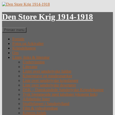
Hop
til
indhold
Den Store Krig 1914-1918
Søg
Primær menu
Forside
Fotos og Arkivalier
Krigsdeltagere
Om
Lister, links & litteratur
Undervisning
Litteratur
Lister over sønderjyske faldne
Krigergrave og mindesmærker
Liste over sønderjyske krigsfanger
Liste over sønderjyske desertører
DSK – Dansksindede Sønderjyske Krigsdeltagere
Tysk hjemmeside med tabslister (eksternt link)
Alfabetiske lister
Straffefanger i Sønderjylland
Film & videoforedrag
Krigens forløb