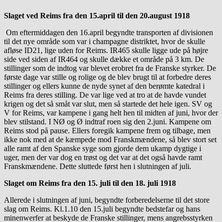
Slaget ved Reims fra den 15.april til den 20.august 1918
Om eftermiddagen den 16.april begyndte transporten af divisionen
til det nye område som var i champagne distriktet, hvor de skulle
afløse ID21, lige uden for Reims. IR465 skulle ligge ude på højre
side ved siden af IR464 og skulle dække et område på 3 km. De
stillinger som de indtog var blevet erobret fra de Franske styrker. De
første dage var stille og rolige og de blev brugt til at forbedre deres
stillinger og ellers kunne de nyde synet af den berømte katedral i
Reims fra deres stilling. De var lige ved at tro at de havde vundet
krigen og det så småt var slut, men så startede det hele igen. SV og
V for Reims, var kampene i gang helt hen til midten af juni, hvor der
blev stilstand. I NØ og Ø indtraf roen sig den 2.juni. Kampene om
Reims stod på pause. Ellers foregik kampene frem og tilbage, men
ikke nok med at de kæmpede mod Franskmændene, så blev stort set
alle ramt af den Spanske syge som gjorde dem ukamp dygtige i
uger, men der var dog en trøst og det var at det også havde ramt
Franskmændene. Dette sluttede først hen i slutningen af juli.
Slaget om Reims fra den 15. juli til den 18. juli 1918
Allerede i slutningen af juni, begyndte forberedelserne til det store
slag om Reims. Kl.1.10 den 15.juli begyndte bedstefar og hans
minenwerfer at beskyde de Franske stillinger, mens angrebsstyrken