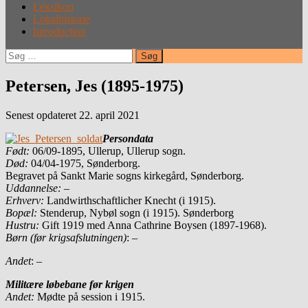
Leksikon
Lokalhistorie
Introduction
Søg
efter:
Petersen, Jes (1895-1975)
Senest opdateret 22. april 2021
Persondata
Født
:
06/09-1895, Ullerup, Ullerup sogn.
Død:
04/04-1975, Sønderborg.
Begravet på Sankt Marie sogns kirkegård, Sønderborg.
Uddannelse:
–
Erhverv:
Landwirthschaftlicher Knecht (i 1915).
Bopæl:
Stenderup, Nybøl sogn (i 1915). Sønderborg
Hustru:
Gift 1919 med Anna Cathrine Boysen (1897-1968).
Børn (før krigsafslutningen)
: –
Andet
: –
Militære løbebane før krigen
Andet:
Mødte på session i 1915.