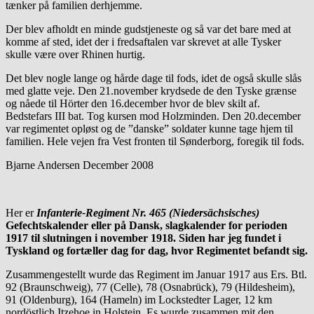
tænker på familien derhjemme.
Der blev afholdt en minde gudstjeneste og så var det bare med at
komme af sted, idet der i fredsaftalen var skrevet at alle Tysker
skulle være over Rhinen hurtig.
Det blev nogle lange og hårde dage til fods, idet de også skulle slås
med glatte veje. Den 21.november krydsede de den Tyske grænse
og nåede til Hörter den 16.december hvor de blev skilt af.
Bedstefars III bat. Tog kursen mod Holzminden. Den 20.december
var regimentet opløst og de ”danske” soldater kunne tage hjem til
familien. Hele vejen fra Vest fronten til Sønderborg, foregik til fods.
Bjarne Andersen December 2008
Her er
Infanterie-Regiment Nr. 465 (Niedersächsisches)
Gefechtskalender eller på Dansk, slagkalender for perioden
1917 til slutningen i november 1918. Siden har jeg fundet i
Tyskland og fortæller dag for dag, hvor Regimentet befandt sig.
Zusammengestellt wurde das Regiment im Januar 1917 aus Ers. Btl.
92 (Braunschweig), 77 (Celle), 78 (Osnabrück), 79 (Hildesheim),
91 (Oldenburg), 164 (Hameln) im Lockstedter Lager, 12 km
nordöstlich Itzehoe in Holstein. Es wurde zusammen mit den