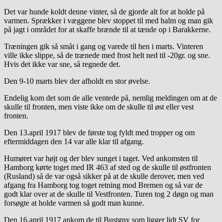
Det var hunde koldt denne vinter, så de gjorde alt for at holde på
varmen. Sprækker i væggene blev stoppet til med halm og man gik
på jagt i området for at skaffe brænde til at tænde op i Barakkerne.
Træningen gik så småt i gang og varede til hen i marts. Vinteren
ville ikke slippe, så de trænede med frost helt ned til -20gr. og sne.
Hvis det ikke var sne, så regnede det.
Den 9-10 marts blev der afholdt en stor øvelse.
Endelig kom det som de alle ventede på, nemlig meldingen om at de
skulle til fronten, men viste ikke om de skulle til øst eller vest
fronten.
Den 13.april 1917 blev de første tog fyldt med tropper og om
eftermiddagen den 14 var alle klar til afgang.
Humøret var højt og der blev sunget i taget. Ved ankomsten til
Hamborg kørte toget med IR 463 af sted og de skulle til østfronten
(Rusland) så de var også sikker på at de skulle derover, men ved
afgang fra Hamborg tog toget retning mod Bremen og så var de
godt klar over at de skulle til Vestfronten. Turen tog 2 døgn og man
forsøgte at holde varmen så godt man kunne.
Den 16.april 1917 ankom de til Bustgny som ligger lidt SV for