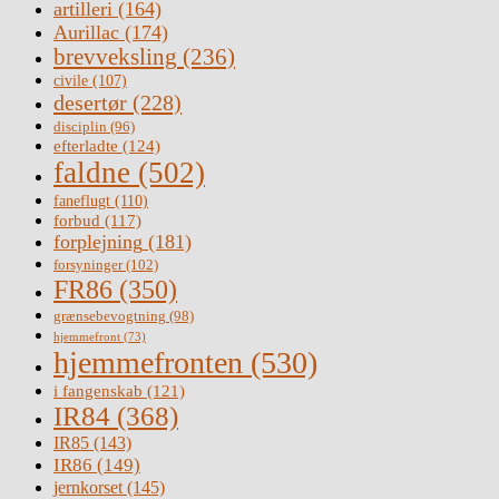
artilleri
(164)
Aurillac
(174)
brevveksling
(236)
civile
(107)
desertør
(228)
disciplin
(96)
efterladte
(124)
faldne
(502)
faneflugt
(110)
forbud
(117)
forplejning
(181)
forsyninger
(102)
FR86
(350)
grænsebevogtning
(98)
hjemmefront
(73)
hjemmefronten
(530)
i fangenskab
(121)
IR84
(368)
IR85
(143)
IR86
(149)
jernkorset
(145)