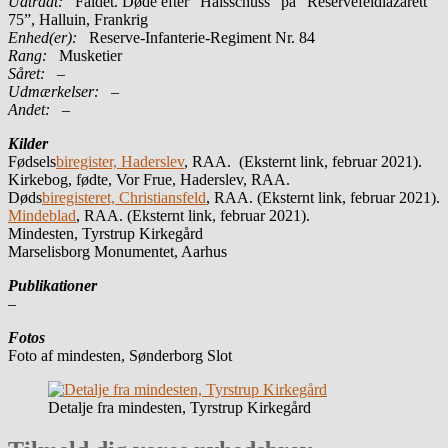
Udtrådt:
Faldet. Døde efter ”Halsschuss” på ”Reservefeldlazarett
75”, Halluin, Frankrig
Enhed(er):
Reserve-Infanterie-Regiment Nr. 84
Rang:
Musketier
Såret:
–
Udmærkelser: –
Andet:
–
Kilder
Fødsels
biregister, Haderslev
, RAA. (Eksternt link, februar 2021).
Kirkebog, fødte, Vor Frue, Haderslev, RAA.
Døds
biregisteret, Christiansfeld
, RAA. (Eksternt link, februar 2021).
Mindeblad
, RAA. (Eksternt link, februar 2021).
Mindesten, Tyrstrup Kirkegård
Marselisborg Monumentet, Aarhus
Publikationer
–
Fotos
Foto af mindesten, Sønderborg Slot
Detalje fra mindesten, Tyrstrup Kirkegård