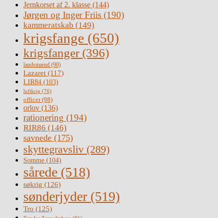
Jernkorset af 2. klasse
(144)
Jørgen og Inger Friis
(190)
kammeratskab
(149)
krigsfange
(650)
krigsfanger
(396)
landsmænd
(90)
Lazaret
(117)
LIR84
(103)
luftkrig
(76)
officer
(98)
orlov
(136)
rationering
(194)
RIR86
(146)
savnede
(175)
skyttegravsliv
(289)
Somme
(104)
sårede
(518)
søkrig
(126)
sønderjyder
(519)
Tro
(125)
Tønder Zeppelinbase
(81)