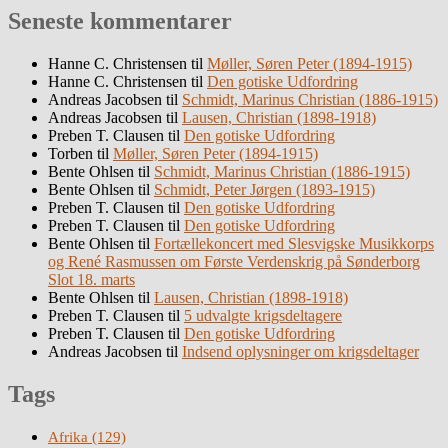
Seneste kommentarer
Hanne C. Christensen
til
Møller, Søren Peter (1894-1915)
Hanne C. Christensen
til
Den gotiske Udfordring
Andreas Jacobsen
til
Schmidt, Marinus Christian (1886-1915)
Andreas Jacobsen
til
Lausen, Christian (1898-1918)
Preben T. Clausen
til
Den gotiske Udfordring
Torben
til
Møller, Søren Peter (1894-1915)
Bente Ohlsen
til
Schmidt, Marinus Christian (1886-1915)
Bente Ohlsen
til
Schmidt, Peter Jørgen (1893-1915)
Preben T. Clausen
til
Den gotiske Udfordring
Preben T. Clausen
til
Den gotiske Udfordring
Bente Ohlsen
til
Fortællekoncert med Slesvigske Musikkorps
og René Rasmussen om Første Verdenskrig på Sønderborg
Slot 18. marts
Bente Ohlsen
til
Lausen, Christian (1898-1918)
Preben T. Clausen
til
5 udvalgte krigsdeltagere
Preben T. Clausen
til
Den gotiske Udfordring
Andreas Jacobsen
til
Indsend oplysninger om krigsdeltager
Tags
Afrika
(129)