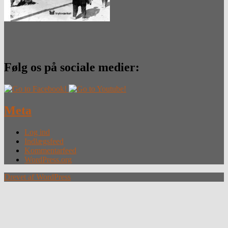
Følg os på sociale medier:
Meta
Log ind
Indlægsfeed
Kommentarfeed
WordPress.org
Drevet af WordPress