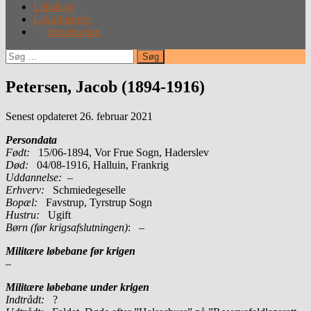
Leksikon
Lokalhistorie
Introduction
Søg
efter:
Petersen, Jacob (1894-1916)
Senest opdateret 26. februar 2021
Persondata
Født:
15/06-1894, Vor Frue Sogn, Haderslev
Død:
04/08-1916, Halluin, Frankrig
Uddannelse:
–
Erhverv:
Schmiedegeselle
Bopæl:
Favstrup, Tyrstrup Sogn
Hustru:
Ugift
Børn (før krigsafslutningen)
: –
Militære løbebane før krigen
–
Militære løbebane under krigen
Indtrådt:
?