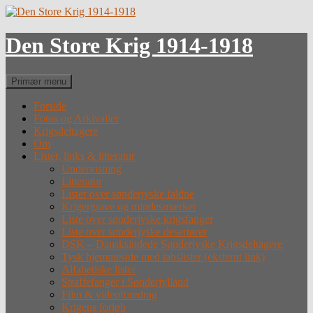
Hop
til
indhold
Den Store Krig 1914-1918
Søg
Primær menu
Forside
Fotos og Arkivalier
Krigsdeltagere
Om
Lister, links & litteratur
Undervisning
Litteratur
Lister over sønderjyske faldne
Krigergrave og mindesmærker
Liste over sønderjyske krigsfanger
Liste over sønderjyske desertører
DSK – Dansksindede Sønderjyske Krigsdeltagere
Tysk hjemmeside med tabslister (eksternt link)
Alfabetiske lister
Straffefanger i Sønderjylland
Film & videoforedrag
Krigens forløb