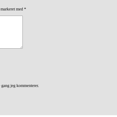
r markeret med
*
e gang jeg kommenterer.