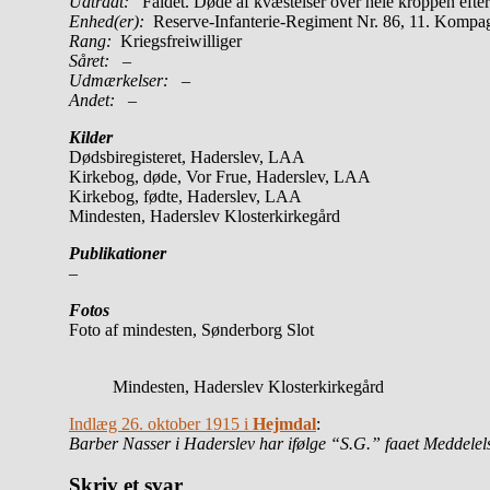
Udtrådt:
Faldet. Døde af kvæstelser over hele kroppen efter
Enhed(er):
Reserve-Infanterie-Regiment Nr. 86, 11. Kompa
Rang:
Kriegsfreiwilliger
Såret:
–
Udmærkelser: –
Andet:
–
Kilder
Dødsbiregisteret, Haderslev, LAA
Kirkebog, døde, Vor Frue, Haderslev, LAA
Kirkebog, fødte, Haderslev, LAA
Mindesten, Haderslev Klosterkirkegård
Publikationer
–
Fotos
Foto af mindesten, Sønderborg Slot
Mindesten, Haderslev Klosterkirkegård
Indlæg 26. oktober 1915 i
Hejmdal
:
Barber Nasser i Haderslev har ifølge “S.G.” faaet Meddele
Skriv et svar