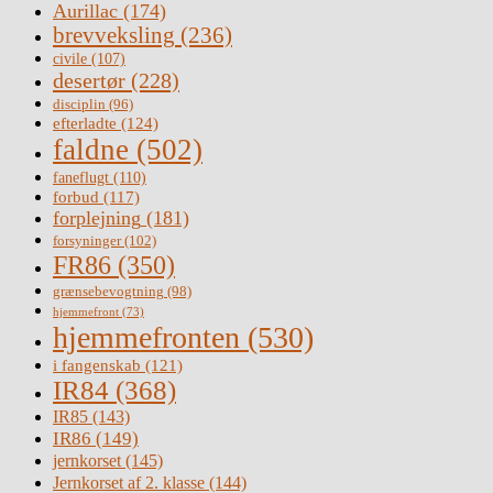
Aurillac
(174)
brevveksling
(236)
civile
(107)
desertør
(228)
disciplin
(96)
efterladte
(124)
faldne
(502)
faneflugt
(110)
forbud
(117)
forplejning
(181)
forsyninger
(102)
FR86
(350)
grænsebevogtning
(98)
hjemmefront
(73)
hjemmefronten
(530)
i fangenskab
(121)
IR84
(368)
IR85
(143)
IR86
(149)
jernkorset
(145)
Jernkorset af 2. klasse
(144)