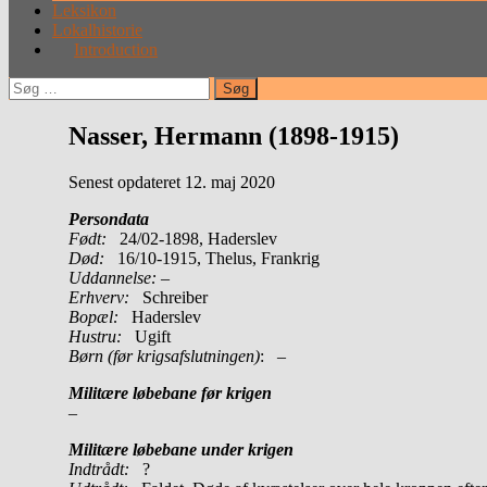
Leksikon
Lokalhistorie
Introduction
Søg
efter:
Nasser, Hermann (1898-1915)
Senest opdateret 12. maj 2020
Persondata
Født:
24/02-1898, Haderslev
Død:
16/10-1915, Thelus, Frankrig
Uddannelse:
–
Erhverv:
Schreiber
Bopæl:
Haderslev
Hustru:
Ugift
Børn (før krigsafslutningen)
: –
Militære løbebane før krigen
–
Militære løbebane under krigen
Indtrådt:
?