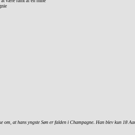
 at være ramt af en mine
gnie
lse om, at hans yngste Søn er falden i Champagne. Han blev kun 18 A