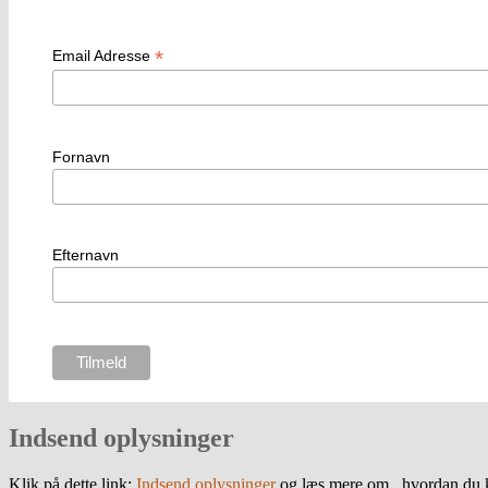
*
Email Adresse
Fornavn
Efternavn
Indsend oplysninger
Klik på dette link:
Indsend oplysninger
og læs mere om , hvordan du k