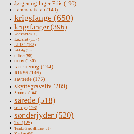
Jørgen og Inger Friis
(190)
kammeratskab
(149)
krigsfange
(650)
krigsfanger
(396)
landsmænd
(90)
Lazaret
(117)
LIR84
(103)
luftkrig
(76)
officer
(98)
orlov
(136)
rationering
(194)
RIR86
(146)
savnede
(175)
skyttegravsliv
(289)
Somme
(104)
sårede
(518)
søkrig
(126)
sønderjyder
(520)
Tro
(125)
Tønder Zeppelinbase
(81)
Verdun
(96)