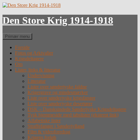
Hop
til
indhold
Den Store Krig 1914-1918
Søg
Primær menu
Forside
Fotos og Arkivalier
Krigsdeltagere
Om
Lister, links & litteratur
Undervisning
Litteratur
Lister over sønderjyske faldne
Krigergrave og mindesmærker
Liste over sønderjyske krigsfanger
Liste over sønderjyske desertører
DSK – Dansksindede Sønderjyske Krigsdeltagere
Tysk hjemmeside med tabslister (eksternt link)
Alfabetiske lister
Straffefanger i Sønderjylland
Film & videoforedrag
Krigens forløb