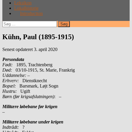
Leksikon
Lokalhistorie
Introduction
Søg
efter:
Kühn, Paul (1895-1915)
Senest opdateret 3. april 2020
Persondata
Født:
1895, Trachtenberg
Død:
03/10-1915, St. Marie, Frankrig
Uddannelse:
–
Erhverv:
Dienstknecht
Bopæl:
Barsmark, Løjt Sogn
Hustru:
Ugift
Børn (før krigsafslutningen)
: –
Militære løbebane før krigen
–
Militære løbebane under krigen
Indtrådt:
?