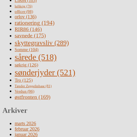
LIR84
(103)
luftkrig
(76)
officer
(98)
orlov
(136)
rationering
(194)
RIR86
(146)
savnede
(175)
skyttegravsliv
(289)
Somme
(104)
sårede
(518)
søkrig
(126)
sønderjyder
(521)
Tro
(125)
Tønder Zeppelinbase
(81)
Verdun
(96)
østfronten
(169)
Arkiver
marts 2026
februar 2026
januar 2026