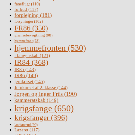
faneflugt
(110)
forbud
(117)
forplejning
(181)
forsyninger
(102)
FR86
(350)
grænsebevogtning
(98)
hjemmefront
(73)
hjemmefronten
(530)
i fangenskab
(121)
IR84
(368)
IR85
(143)
IR86
(149)
jernkorset
(145)
Jernkorset af 2. klasse
(144)
Jørgen og Inger Friis
(190)
kammeratskab
(149)
krigsfange
(650)
krigsfanger
(396)
landsmænd
(90)
Lazaret
(117)