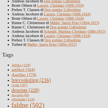
Andreas Jacobsen
til
Den gotiske Udfordring
Bente Ohlsen
til
Lausen, Christian (1898-1918)
Preben T. Clausen
til
Den gotiske Udfordring
Andreas Jacobsen
til
Lausen, Christian (1898-1918)
Bente Ohlsen
til
Lausen, Christian (1898-1918)
Hanne C. Christensen
til
Møller, Søren Peter (1894-1915)
Hanne C. Christensen
til
Den gotiske Udfordring
Andreas Jacobsen
til
Schmidt, Marinus Christian (1886-1915)
Andreas Jacobsen
til
Lausen, Christian (1898-1918)
Preben T. Clausen
til
Den gotiske Udfordring
Torben
til
Møller, Søren Peter (1894-1915)
Tags
Afrika
(129)
artilleri
(164)
Aurillac
(174)
brevveksling
(236)
civile
(107)
desertør
(228)
disciplin
(96)
efterladte
(124)
faldne
(502)