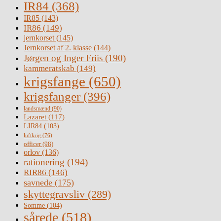
IR84
(368)
IR85
(143)
IR86
(149)
jernkorset
(145)
Jernkorset af 2. klasse
(144)
Jørgen og Inger Friis
(190)
kammeratskab
(149)
krigsfange
(650)
krigsfanger
(396)
landsmænd
(90)
Lazaret
(117)
LIR84
(103)
luftkrig
(76)
officer
(98)
orlov
(136)
rationering
(194)
RIR86
(146)
savnede
(175)
skyttegravsliv
(289)
Somme
(104)
sårede
(518)