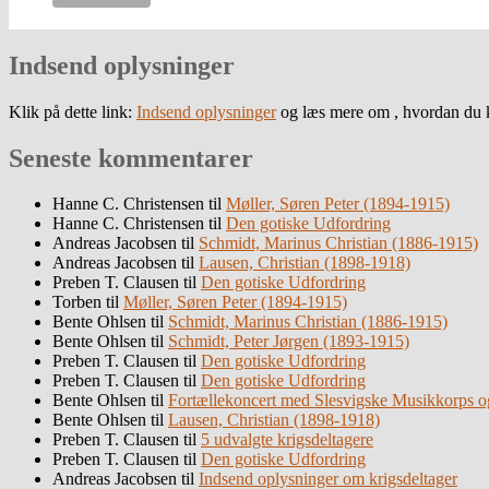
Indsend oplysninger
Klik på dette link:
Indsend oplysninger
og læs mere om , hvordan du k
Seneste kommentarer
Hanne C. Christensen
til
Møller, Søren Peter (1894-1915)
Hanne C. Christensen
til
Den gotiske Udfordring
Andreas Jacobsen
til
Schmidt, Marinus Christian (1886-1915)
Andreas Jacobsen
til
Lausen, Christian (1898-1918)
Preben T. Clausen
til
Den gotiske Udfordring
Torben
til
Møller, Søren Peter (1894-1915)
Bente Ohlsen
til
Schmidt, Marinus Christian (1886-1915)
Bente Ohlsen
til
Schmidt, Peter Jørgen (1893-1915)
Preben T. Clausen
til
Den gotiske Udfordring
Preben T. Clausen
til
Den gotiske Udfordring
Bente Ohlsen
til
Fortællekoncert med Slesvigske Musikkorps o
Bente Ohlsen
til
Lausen, Christian (1898-1918)
Preben T. Clausen
til
5 udvalgte krigsdeltagere
Preben T. Clausen
til
Den gotiske Udfordring
Andreas Jacobsen
til
Indsend oplysninger om krigsdeltager