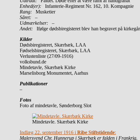
Udtrådt:
Faldet. Døde efter at være ramt af håndgranat
Enhed(er):
Infanterie-Regiment Nr. 162, 10. Kompagnie
Rang:
Musketier
Såret:
–
Udmærkelser: –
Andet:
Ifølge dødsbiregisteret blev han begravet på kirkegå
Kilder
Dødsbiregisteret, Skærbæk, LAA
Fødselsbiregisteret, Skærbæk, LAA
Verlustenliste (27/09-1916)
volksbund.de
Mindetavle, Skærbæk Kirke
Marselisborg Monumentet, Aarhus
Publikationer
–
Fotos
Foto af mindetavle, Sønderborg Slot
Mindetavle. Skærbæk Kirke
Indlæg 22. september 1916 i
Ribe Stiftstidende
:
Malersvend Chr. Hunnerup i Skærbæk er falden i Frankrig.