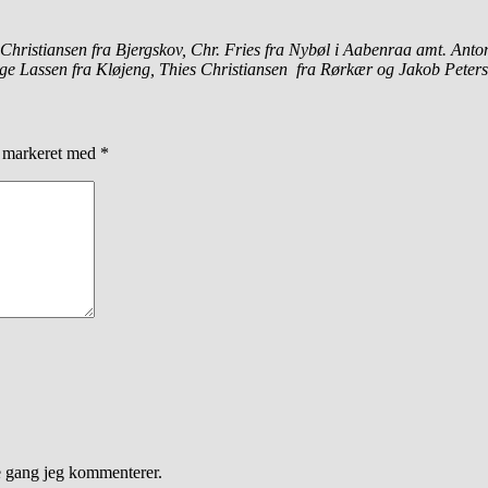
 Christiansen fra Bjergskov, Chr. Fries fra Nybøl i Aabenraa amt. Anto
e Lassen fra Kløjeng, Thies Christiansen fra Rørkær og Jakob Petersen
r markeret med
*
e gang jeg kommenterer.