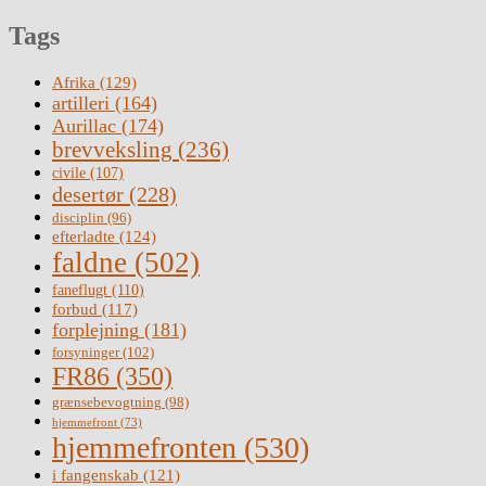
Tags
Afrika
(129)
artilleri
(164)
Aurillac
(174)
brevveksling
(236)
civile
(107)
desertør
(228)
disciplin
(96)
efterladte
(124)
faldne
(502)
faneflugt
(110)
forbud
(117)
forplejning
(181)
forsyninger
(102)
FR86
(350)
grænsebevogtning
(98)
hjemmefront
(73)
hjemmefronten
(530)
i fangenskab
(121)