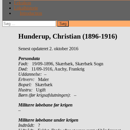
Leksikon
Lokalhistorie
Introduction
Søg
efter:
Hunderup, Christian (1896-1916)
Senest opdateret 2. oktober 2016
Persondata
Født:
19/09-1896, Skærbæk, Skærbæk Sogn
Død:
11/09-1916, Auchy, Frankrig
Uddannelse:
–
Erhverv:
Maler
Bopæl:
Skærbæk
Hustru:
Ugift
Børn (før krigsafslutningen)
: –
Militære løbebane før krigen
–
Militære løbebane under krigen
Indtrådt:
?