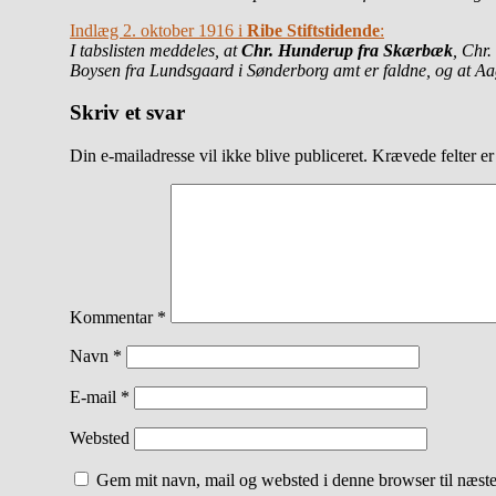
Indlæg 2. oktober 1916 i
Ribe Stiftstidende
:
I tabslisten meddeles, at
Chr. Hunderup fra Skærbæk
, Chr.
Boysen fra Lundsgaard i Sønderborg amt er faldne, og at Aag
Skriv et svar
Din e-mailadresse vil ikke blive publiceret.
Krævede felter e
Kommentar
*
Navn
*
E-mail
*
Websted
Gem mit navn, mail og websted i denne browser til næst