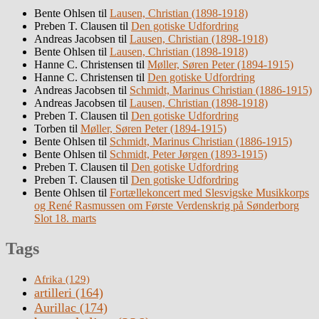
Bente Ohlsen
til
Lausen, Christian (1898-1918)
Preben T. Clausen
til
Den gotiske Udfordring
Andreas Jacobsen
til
Lausen, Christian (1898-1918)
Bente Ohlsen
til
Lausen, Christian (1898-1918)
Hanne C. Christensen
til
Møller, Søren Peter (1894-1915)
Hanne C. Christensen
til
Den gotiske Udfordring
Andreas Jacobsen
til
Schmidt, Marinus Christian (1886-1915)
Andreas Jacobsen
til
Lausen, Christian (1898-1918)
Preben T. Clausen
til
Den gotiske Udfordring
Torben
til
Møller, Søren Peter (1894-1915)
Bente Ohlsen
til
Schmidt, Marinus Christian (1886-1915)
Bente Ohlsen
til
Schmidt, Peter Jørgen (1893-1915)
Preben T. Clausen
til
Den gotiske Udfordring
Preben T. Clausen
til
Den gotiske Udfordring
Bente Ohlsen
til
Fortællekoncert med Slesvigske Musikkorps
og René Rasmussen om Første Verdenskrig på Sønderborg
Slot 18. marts
Tags
Afrika
(129)
artilleri
(164)
Aurillac
(174)