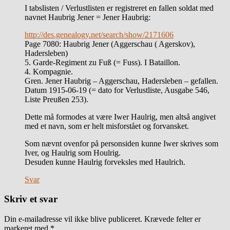
I tabslisten / Verlustlisten er registreret en fallen soldat med
navnet Haubrig Jener = Jener Haubrig:
http://des.genealogy.net/search/show/2171606
Page 7080: Haubrig Jener (Aggerschau ( Agerskov),
Hadersleben)
5. Garde-Regiment zu Fuß (= Fuss). I Bataillon.
4. Kompagnie.
Gren. Jener Haubrig – Aggerschau, Hadersleben – gefallen.
Datum 1915-06-19 (= dato for Verlustliste, Ausgabe 546,
Liste Preußen 253).
Dette må formodes at være Iwer Haulrig, men altså angivet
med et navn, som er helt misforstået og forvansket.
Som nævnt ovenfor på personsiden kunne Iwer skrives som
Iver, og Haulrig som Houlrig.
Desuden kunne Haulrig forveksles med Haulrich.
Svar
Skriv et svar
Din e-mailadresse vil ikke blive publiceret.
Krævede felter er
markeret med
*