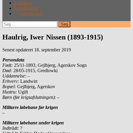
Leksikon
Lokalhistorie
Introduction
Søg
efter:
Haulrig, Iwer Nissen (1893-1915)
Senest opdateret 18. september 2019
Persondata
Født:
25/11-1893, Gejlbjerg, Agerskov Sogn
Død:
28/05-1915, Gredlowki
Uddannelse: –
Erhverv:
Landwirt
Bopæl:
Gejlbjerg, Agerskov
Hustru:
Ugift
Børn (før krigsafslutningen)
: –
Militære løbebane før krigen
–
Militære løbebane under krigen
Indtrådt:
?