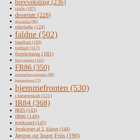
brevveksling
(236)
civile
(107)
desertør
(228)
disciplin
(96)
efterladte
(124)
faldne
(502)
faneflugt
(110)
forbud
(117)
forplejning
(181)
forsyninger
(102)
FR86
(350)
grænsebevogtning
(98)
hjemmefront
(73)
hjemmefronten
(530)
i fangenskab
(121)
IR84
(368)
IR85
(143)
IR86
(149)
jernkorset
(145)
Jernkorset af 2. klasse
(144)
Jørgen og Inger Friis
(190)