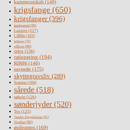
kammeratskab
(149)
krigsfange
(650)
krigsfanger
(396)
landsmænd
(90)
Lazaret
(117)
LIR84
(103)
luftkrig
(76)
officer
(98)
orlov
(136)
rationering
(194)
RIR86
(146)
savnede
(175)
skyttegravsliv
(289)
Somme
(104)
sårede
(518)
søkrig
(126)
sønderjyder
(520)
Tro
(125)
Tønder Zeppelinbase
(81)
Verdun
(96)
østfronten
(169)