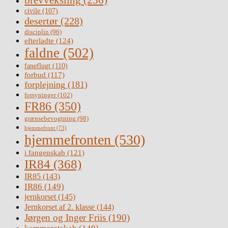
brevveksling
(236)
civile
(107)
desertør
(228)
disciplin
(96)
efterladte
(124)
faldne
(502)
faneflugt
(110)
forbud
(117)
forplejning
(181)
forsyninger
(102)
FR86
(350)
grænsebevogtning
(98)
hjemmefront
(73)
hjemmefronten
(530)
i fangenskab
(121)
IR84
(368)
IR85
(143)
IR86
(149)
jernkorset
(145)
Jernkorset af 2. klasse
(144)
Jørgen og Inger Friis
(190)