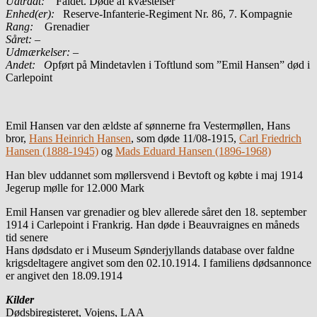
Udtrådt:
Faldet. Døde af kvæstelser
Enhed(er):
Reserve-Infanterie-Regiment Nr. 86, 7. Kompagnie
Rang:
Grenadier
Såret: –
Udmærkelser: –
Andet: O
pført på Mindetavlen i Toftlund som ”Emil Hansen” død i
Carlepoint
Emil Hansen var den ældste af sønnerne fra Vestermøllen, Hans
bror,
Hans Heinrich Hansen
, som døde 11/08-1915,
Carl Friedrich
Hansen (1888-1945)
og
Mads Eduard Hansen (1896-1968)
Han blev uddannet som møllersvend i Bevtoft og købte i maj 1914
Jegerup mølle for 12.000 Mark
Emil Hansen var grenadier og blev allerede såret den 18. september
1914 i Carlepoint i Frankrig. Han døde i Beauvraignes en måneds
tid senere
Hans dødsdato er i Museum Sønderjyllands database over faldne
krigsdeltagere angivet som den 02.10.1914. I familiens dødsannonce
er angivet den 18.09.1914
Kilder
Dødsbiregisteret, Vojens, LAA