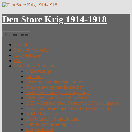
Hop
til
indhold
Den Store Krig 1914-1918
Søg
Primær menu
Forside
Fotos og Arkivalier
Krigsdeltagere
Om
Lister, links & litteratur
Undervisning
Litteratur
Lister over sønderjyske faldne
Krigergrave og mindesmærker
Liste over sønderjyske krigsfanger
Liste over sønderjyske desertører
DSK – Dansksindede Sønderjyske Krigsdeltagere
Tysk hjemmeside med tabslister (eksternt link)
Alfabetiske lister
Straffefanger i Sønderjylland
Film & videoforedrag
Krigens forløb