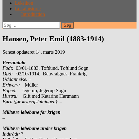
Leksikon
Lokalhistorie
Introduction
Søg
efter:
Hansen, Peter Emil (1883-1914)
Senest opdateret 14. marts 2019
Persondata
Født:
03/01-1883, Toftlund, Toftlund Sogn
Død:
02/10-1914, Beuvraignes, Frankrig
Uddannelse:
–
Erhverv:
Müller
Bopæl:
Jegerup, Jegerup Sogn
Hustru:
Gift med Katarine Hartmann
Børn (før krigsafslutningen)
: –
Militære løbebane før krigen
–
Militære løbebane under krigen
Indtrådt:
?