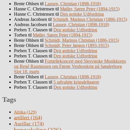
Bente Ohlsen
til
Lausen, Christian (1898-1918)
Hanne C. Christensen
til
Møller, Søren Peter (1894-1915)
Hanne C. Christensen
til
Den gotiske Udfordring
Andreas Jacobsen
til
Schmidt, Marinus Christian (1886-1915)
Andreas Jacobsen
til
Lausen, Christian (1898-1918)
Preben T. Clausen
til
Den gotiske Udfordring
Torben
til
Møller, Søren Peter (1894-1915)
Bente Ohlsen
til
Schmidt, Marinus Christian (1886-1915)
Bente Ohlsen
til
Schmidt, Peter Jørgen (1893-1915)
Preben T. Clausen
til
Den gotiske Udfordring
Preben T. Clausen
til
Den gotiske Udfordring
Bente Ohlsen
til
Fortællekoncert med Slesvigske Musikkorps
og René Rasmussen om Første Verdenskrig på Sønderborg
Slot 18. marts
Bente Ohlsen
til
Lausen, Christian (1898-1918)
Preben T. Clausen
til
5 udvalgte krigsdeltagere
Preben T. Clausen
til
Den gotiske Udfordring
Tags
Afrika
(129)
artilleri
(164)
Aurillac
(174)