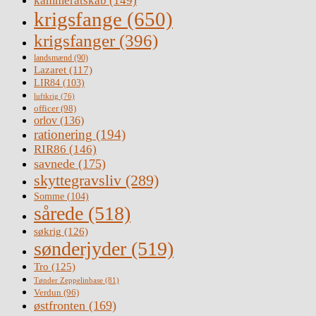
kammeratskab
(149)
krigsfange
(650)
krigsfanger
(396)
landsmænd
(90)
Lazaret
(117)
LIR84
(103)
luftkrig
(76)
officer
(98)
orlov
(136)
rationering
(194)
RIR86
(146)
savnede
(175)
skyttegravsliv
(289)
Somme
(104)
sårede
(518)
søkrig
(126)
sønderjyder
(519)
Tro
(125)
Tønder Zeppelinbase
(81)
Verdun
(96)
østfronten
(169)