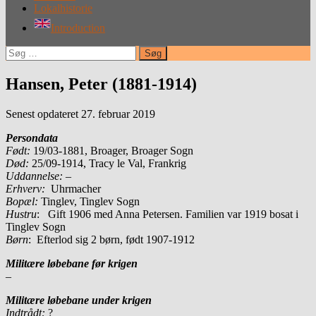
Lokalhistorie
Introduction
Søg
efter:
Hansen, Peter (1881-1914)
Senest opdateret 27. februar 2019
Persondata
Født:
19/03-1881, Broager, Broager Sogn
Død:
25/09-1914, Tracy le Val, Frankrig
Uddannelse:
–
Erhverv:
Uhrmacher
Bopæl:
Tinglev, Tinglev Sogn
Hustru
: Gift 1906 med Anna Petersen. Familien var 1919 bosat i
Tinglev Sogn
Børn
: Efterlod sig 2 børn, født 1907-1912
Militære løbebane før krigen
–
Militære løbebane under krigen
Indtrådt:
?