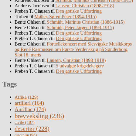
Andreas Jacobsen
til
Schmidt, Marinus Christian (1886-1915)
Andreas Jacobsen
til
Lausen, Christian (1898-1918)
Preben T. Clausen
til
Den gotiske Udfordring
Torben
til
Møller, Søren Peter (1894-1915)
Bente Ohlsen
til
Schmidt, Marinus Christian (1886-1915)
Bente Ohlsen
til
Schmidt, Peter Jørgen (1893-1915)
Preben T. Clausen
til
Den gotiske Udfordring
Preben T. Clausen
til
Den gotiske Udfordring
Bente Ohlsen
til
Fortællekoncert med Slesvigske Musikkorps
og René Rasmussen om Første Verdenskrig på Sønderborg
Slot 18. marts
Bente Ohlsen
til
Lausen, Christian (1898-1918)
Preben T. Clausen
til
5 udvalgte krigsdeltagere
Preben T. Clausen
til
Den gotiske Udfordring
Tags
Afrika
(129)
artilleri
(164)
Aurillac
(174)
brevveksling
(236)
civile
(107)
desertør
(228)
disciplin
(96)