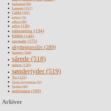
landsmænd
(90)
Lazaret
(117)
LIR84
(103)
luftkrig
(76)
officer
(98)
orlov
(136)
rationering
(194)
RIR86
(146)
savnede
(175)
skyttegravsliv
(289)
Somme
(104)
sårede
(518)
søkrig
(126)
sønderjyder
(519)
Tro
(125)
Tønder Zeppelinbase
(81)
Verdun
(96)
østfronten
(169)
Arkiver