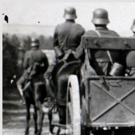
Hop
til
indhold