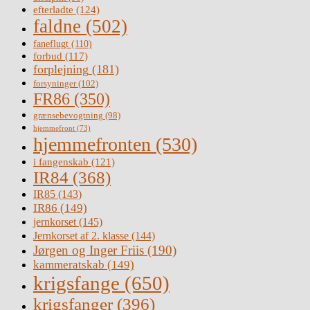
efterladte
(124)
faldne
(502)
faneflugt
(110)
forbud
(117)
forplejning
(181)
forsyninger
(102)
FR86
(350)
grænsebevogtning
(98)
hjemmefront
(73)
hjemmefronten
(530)
i fangenskab
(121)
IR84
(368)
IR85
(143)
IR86
(149)
jernkorset
(145)
Jernkorset af 2. klasse
(144)
Jørgen og Inger Friis
(190)
kammeratskab
(149)
krigsfange
(650)
krigsfanger
(396)