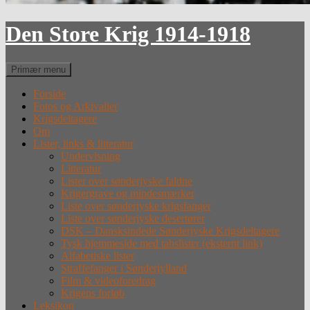
Den Store Krig 1914-1918
Søg
Primær menu
Forside
Fotos og Arkivalier
Krigsdeltagere
Om
Lister, links & litteratur
Undervisning
Litteratur
Lister over sønderjyske faldne
Krigergrave og mindesmærker
Liste over sønderjyske krigsfanger
Liste over sønderjyske desertører
DSK – Dansksindede Sønderjyske Krigsdeltagere
Tysk hjemmeside med tabslister (eksternt link)
Alfabetiske lister
Straffefanger i Sønderjylland
Film & videoforedrag
Krigens forløb
Leksikon