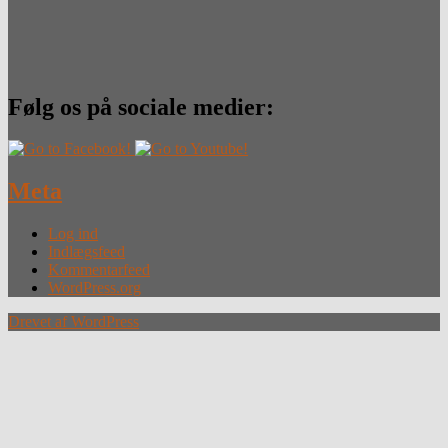
Følg os på sociale medier:
Meta
Log ind
Indlægsfeed
Kommentarfeed
WordPress.org
Drevet af WordPress