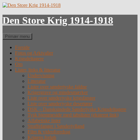
Hop
til
indhold
Den Store Krig 1914-1918
Søg
Primær menu
Forside
Fotos og Arkivalier
Krigsdeltagere
Om
Lister, links & litteratur
Undervisning
Litteratur
Lister over sønderjyske faldne
Krigergrave og mindesmærker
Liste over sønderjyske krigsfanger
Liste over sønderjyske desertører
DSK – Dansksindede Sønderjyske Krigsdeltagere
Tysk hjemmeside med tabslister (eksternt link)
Alfabetiske lister
Straffefanger i Sønderjylland
Film & videoforedrag
Krigens forløb