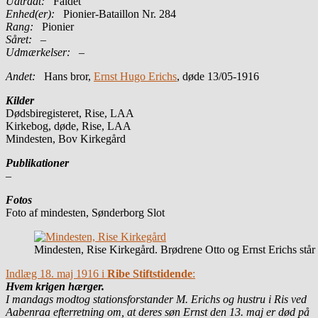
Udtrådt:
Faldet
Enhed(er):
Pionier-Bataillon Nr. 284
Rang:
Pionier
Såret:
–
Udmærkelser: –
Andet:
Hans bror,
Ernst Hugo Erichs
, døde 13/05-1916
Kilder
Dødsbiregisteret, Rise, LAA
Kirkebog, døde, Rise, LAA
Mindesten, Bov Kirkegård
Publikationer
–
Fotos
Foto af mindesten, Sønderborg Slot
Mindesten, Rise Kirkegård. Brødrene Otto og Ernst Erichs står m
Indlæg 18. maj 1916 i
Ribe Stiftstidende
:
Hvem krigen hærger.
I mandags modtog stationsforstander M. Erichs og hustru i Ris ved
Aabenraa efterretning om, at deres søn Ernst den 13. maj er død på