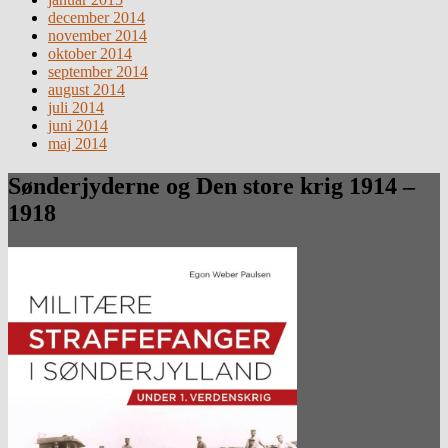
december 2014
november 2014
oktober 2014
september 2014
august 2014
juli 2014
juni 2014
maj 2014
Sønderjyderne og Den store krig 1914 –
1918