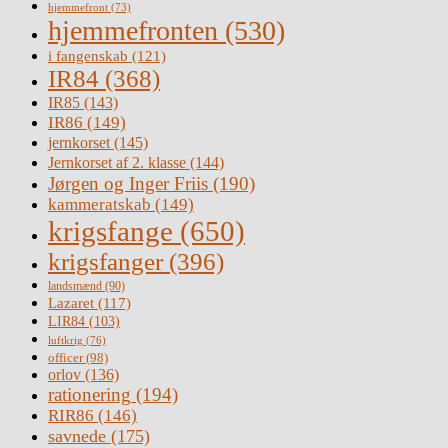
hjemmefront
(73)
hjemmefronten
(530)
i fangenskab
(121)
IR84
(368)
IR85
(143)
IR86
(149)
jernkorset
(145)
Jernkorset af 2. klasse
(144)
Jørgen og Inger Friis
(190)
kammeratskab
(149)
krigsfange
(650)
krigsfanger
(396)
landsmænd
(90)
Lazaret
(117)
LIR84
(103)
luftkrig
(76)
officer
(98)
orlov
(136)
rationering
(194)
RIR86
(146)
savnede
(175)