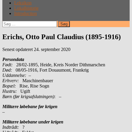
Leksikon
Lokalhistorie
Introduction
Søg
efter:
Erichs, Otto Paul Claudius (1895-1916)
Senest opdateret 24. september 2020
Persondata
Født:
28/02-1895, Heide, Kreis Norder Dithmarschen
Død:
08/05-1916, Fort Douaumont, Frankrig
Uddannelse:
–
Erhverv:
Maschinenbauer
Bopæl:
Rise, Rise Sogn
Hustru:
Ugift
Børn (før krigsafslutningen)
: –
Militære løbebane før krigen
–
Militære løbebane under krigen
Indtrådt:
?