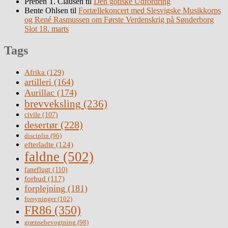
Preben T. Clausen
til
Den gotiske Udfordring
Bente Ohlsen
til
Fortællekoncert med Slesvigske Musikkorps
og René Rasmussen om Første Verdenskrig på Sønderborg
Slot 18. marts
Tags
Afrika
(129)
artilleri
(164)
Aurillac
(174)
brevveksling
(236)
civile
(107)
desertør
(228)
disciplin
(96)
efterladte
(124)
faldne
(502)
faneflugt
(110)
forbud
(117)
forplejning
(181)
forsyninger
(102)
FR86
(350)
grænsebevogtning
(98)