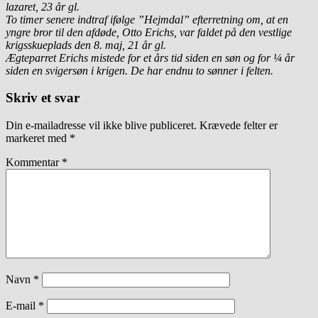
lazaret, 23 år gl.
To timer senere indtraf ifølge ”Hejmdal” efterretning om, at en
yngre bror til den afdøde, Otto Erichs, var faldet på den vestlige
krigsskueplads den 8. maj, 21 år gl.
Ægteparret Erichs mistede for et års tid siden en søn og for ¼ år
siden en svigersøn i krigen. De har endnu to sønner i felten.
Skriv et svar
Din e-mailadresse vil ikke blive publiceret.
Krævede felter er
markeret med
*
Kommentar
*
Navn
*
E-mail
*