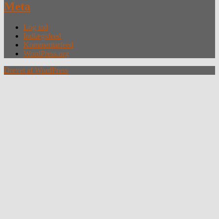
Meta
Log ind
Indlægsfeed
Kommentarfeed
WordPress.org
Drevet af WordPress