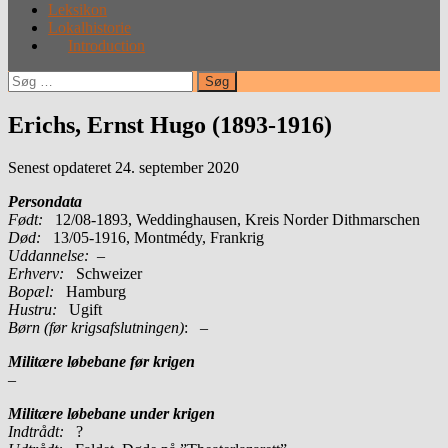
Leksikon
Lokalhistorie
Introduction
Søg
efter:
Erichs, Ernst Hugo (1893-1916)
Senest opdateret 24. september 2020
Persondata
Født:
12/08-1893, Weddinghausen, Kreis Norder Dithmarschen
Død:
13/05-1916, Montmédy, Frankrig
Uddannelse:
–
Erhverv:
Schweizer
Bopæl:
Hamburg
Hustru:
Ugift
Børn (før krigsafslutningen)
: –
Militære løbebane før krigen
–
Militære løbebane under krigen
Indtrådt:
?