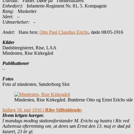
Udtrådt:
Faldet. Døde på ”Theaterlazarett”
Enhed(er):
Infanterie-Regiment Nr. 81, 5. Kompagnie
Rang:
Musketier
Såret:
–
Udmærkelser: –
Andet:
Hans bror,
Otto Paul Claudius Erichs
, døde 08/05-1916
Kilder
Dødsbiregisteret, Rise, LAA
Mindesten, Rise Kirkegård
Publikationer
–
Fotos
Foto af mindesten, Sønderborg Slot
Mindesten, Rise Kirkegård. Brødrene Otto og Ernst Erichs står m
Indlæg 18. maj 1916 i
Ribe Stiftstidende
:
Hvem krigen hærger.
I mandags modtog stationsforstander M. Erichs og hustru i Ris ved
Aabenraa efterretning om, at deres søn Ernst den 13. maj er død på
lazaret, 23 år gl.