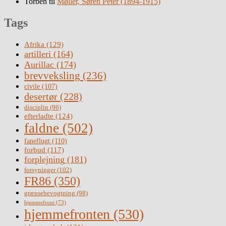
Torben
til
Møller, Søren Peter (1894-1915)
Tags
Afrika
(129)
artilleri
(164)
Aurillac
(174)
brevveksling
(236)
civile
(107)
desertør
(228)
disciplin
(96)
efterladte
(124)
faldne
(502)
faneflugt
(110)
forbud
(117)
forplejning
(181)
forsyninger
(102)
FR86
(350)
grænsebevogtning
(98)
hjemmefront
(73)
hjemmefronten
(530)