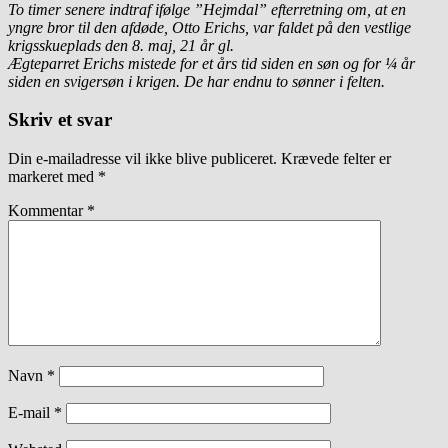
To timer senere indtraf ifølge ”Hejmdal” efterretning om, at en
yngre bror til den afdøde, Otto Erichs, var faldet på den vestlige
krigsskueplads den 8. maj, 21 år gl.
Ægteparret Erichs mistede for et års tid siden en søn og for ¼ år
siden en svigersøn i krigen. De har endnu to sønner i felten.
Skriv et svar
Din e-mailadresse vil ikke blive publiceret.
Krævede felter er
markeret med
*
Kommentar
*
Navn
*
E-mail
*