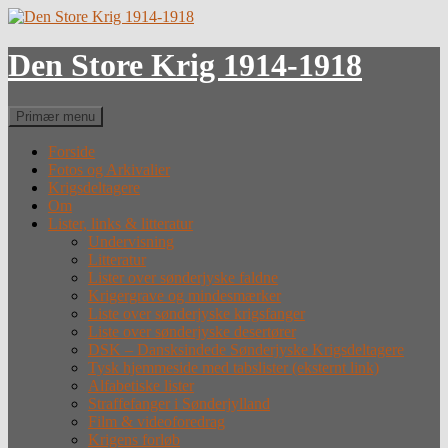
Hop
til
indhold
Den Store Krig 1914-1918
Søg
Primær menu
Forside
Fotos og Arkivalier
Krigsdeltagere
Om
Lister, links & litteratur
Undervisning
Litteratur
Lister over sønderjyske faldne
Krigergrave og mindesmærker
Liste over sønderjyske krigsfanger
Liste over sønderjyske desertører
DSK – Dansksindede Sønderjyske Krigsdeltagere
Tysk hjemmeside med tabslister (eksternt link)
Alfabetiske lister
Straffefanger i Sønderjylland
Film & videoforedrag
Krigens forløb