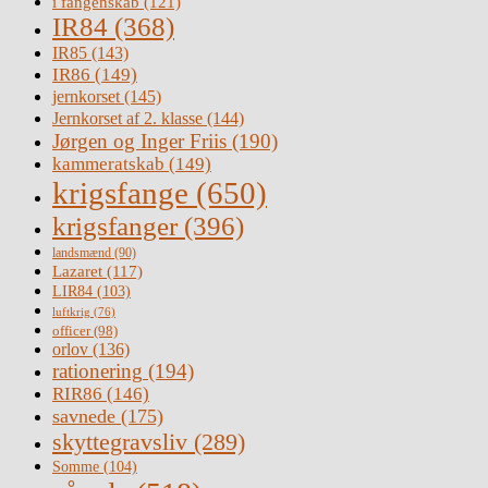
i fangenskab
(121)
IR84
(368)
IR85
(143)
IR86
(149)
jernkorset
(145)
Jernkorset af 2. klasse
(144)
Jørgen og Inger Friis
(190)
kammeratskab
(149)
krigsfange
(650)
krigsfanger
(396)
landsmænd
(90)
Lazaret
(117)
LIR84
(103)
luftkrig
(76)
officer
(98)
orlov
(136)
rationering
(194)
RIR86
(146)
savnede
(175)
skyttegravsliv
(289)
Somme
(104)