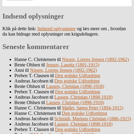
Indsend oplysninger
Klik på dette link:
Indsend oplysninger
og læs mere om , hvordan
du kan bidrage med oplysninger om krigsdeltagere.
Seneste kommentarer
Hanne C. Christensen
til
Nissen, Lorens Jepsen (1892-1962)
Bente Ohlsen
til
Jensen, Lauritz (1891-1915)
Anni
til
Nissen, Lorens Jepsen (1892-1962)
Preben T. Clausen
til
Den gotiske Udfordring
Andreas Jacobsen
til
Den gotiske Udfordring
Bente Ohlsen
til
Lausen, Christian (1898-1918)
Preben T. Clausen
til
Den gotiske Udfordring
Andreas Jacobsen
til
Lausen, Christian (1898-1918)
Bente Ohlsen
til
Lausen, Christian (1898-1918)
Hanne C. Christensen
til
Møller, Søren Peter (1894-1915)
Hanne C. Christensen
til
Den gotiske Udfordring
Andreas Jacobsen
til
Schmidt, Marinus Christian (1886-1915)
Andreas Jacobsen
til
Lausen, Christian (1898-1918)
Preben T. Clausen
til
Den gotiske Udfordring