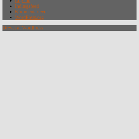
Log ind
Indlægsfeed
Kommentarfeed
WordPress.org
Drevet af WordPress