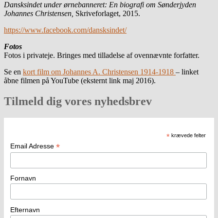
Dansksindet under ørnebanneret: En biografi om Sønderjyden
Johannes Christensen
,
Skriveforlaget, 2015.
https://www.facebook.com/dansksindet/
Fotos
Fotos i privateje. Bringes med tilladelse af ovennævnte forfatter.
Se en
kort film om Johannes A. Christensen 1914-1918
– linket
åbne filmen på YouTube (eksternt link maj 2016).
Tilmeld dig vores nyhedsbrev
*
krævede felter
*
Email Adresse
Fornavn
Efternavn