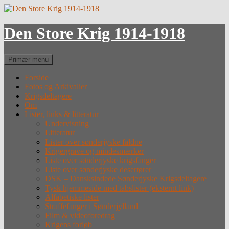
Hop
til
indhold
Den Store Krig 1914-1918
Søg
Primær menu
Forside
Fotos og Arkivalier
Krigsdeltagere
Om
Lister, links & litteratur
Undervisning
Litteratur
Lister over sønderjyske faldne
Krigergrave og mindesmærker
Liste over sønderjyske krigsfanger
Liste over sønderjyske desertører
DSK – Dansksindede Sønderjyske Krigsdeltagere
Tysk hjemmeside med tabslister (eksternt link)
Alfabetiske lister
Straffefanger i Sønderjylland
Film & videoforedrag
Krigens forløb