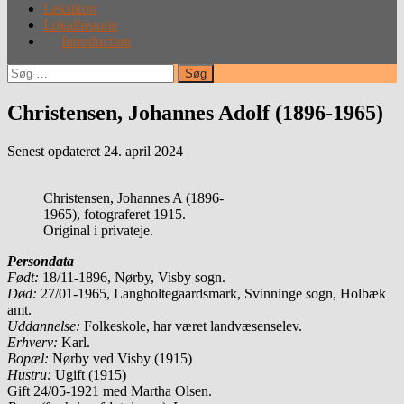
Leksikon
Lokalhistorie
Introduction
Søg
efter:
Christensen, Johannes Adolf (1896-1965)
Senest opdateret 24. april 2024
Christensen, Johannes A (1896-
1965), fotograferet 1915.
Original i privateje.
Persondata
Født:
18/11-1896, Nørby, Visby sogn.
Død:
27/01-1965, Langholtegaardsmark, Svinninge sogn, Holbæk
amt.
Uddannelse:
Folkeskole, har været landvæsenselev.
Erhverv:
Karl.
Bopæl:
Nørby ved Visby (1915)
Hustru:
Ugift (1915)
Gift 24/05-1921 med Martha Olsen.