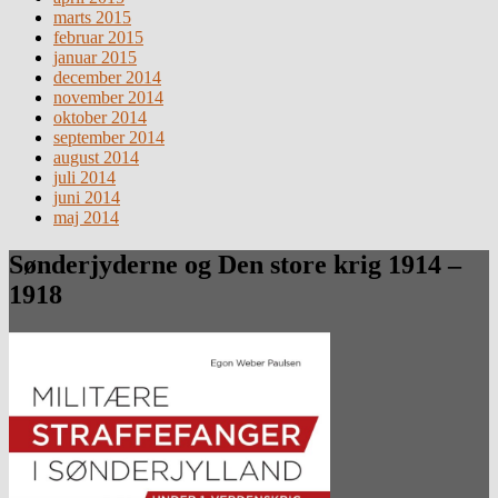
marts 2015
februar 2015
januar 2015
december 2014
november 2014
oktober 2014
september 2014
august 2014
juli 2014
juni 2014
maj 2014
Sønderjyderne og Den store krig 1914 –
1918