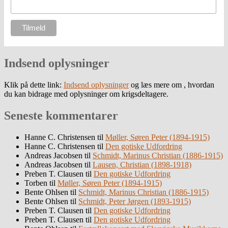
Indsend oplysninger
Klik på dette link:
Indsend oplysninger
og læs mere om , hvordan
du kan bidrage med oplysninger om krigsdeltagere.
Seneste kommentarer
Hanne C. Christensen
til
Møller, Søren Peter (1894-1915)
Hanne C. Christensen
til
Den gotiske Udfordring
Andreas Jacobsen
til
Schmidt, Marinus Christian (1886-1915)
Andreas Jacobsen
til
Lausen, Christian (1898-1918)
Preben T. Clausen
til
Den gotiske Udfordring
Torben
til
Møller, Søren Peter (1894-1915)
Bente Ohlsen
til
Schmidt, Marinus Christian (1886-1915)
Bente Ohlsen
til
Schmidt, Peter Jørgen (1893-1915)
Preben T. Clausen
til
Den gotiske Udfordring
Preben T. Clausen
til
Den gotiske Udfordring