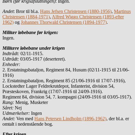
Børn (før krigsafslutningen)
: Ingen.
Andet
: Bror til bl.a.
Hans Jefsen Christensen (1880-1956)
,
Martinus
Christensen (1884-1971)
,
Alfred Wiggo Christensen (1893-efter
1962)
og
Johannes Thorwald Christensen (1894-1977)
.
Militær løbebane før krigen:
Ingen.
Militære løbebane under krigen
Indtrådt:
02/11-1915.
Udtrådt:
03/05-1917 (deserteret).
Enheder:
2. Erstatningsbataljon, Regiment 84, Husum (02/11-1915 til 21/06-
1916)
2. Erstatningsbataljon, Regiment 85 (21/06-1916 til 17/07-1916),
Lockstedter Lager Feldrekrutdepot, Infanterist, division 54,
Præsteskoven, Frankrig (17/07-1916 til 24/09-1916).
Regiment 84, division 54, 7. kompagni (24/09-1916 til 03/05-1917).
Rang:
Menig, Musketer
Såret:
Nej
Udmærkelser:
Ingen
Andet:
Ven med
Hans Petersen Lindholm (1896-1962)
, der bl.a. er
omtalt i nedenstående bog.
Efter krigen