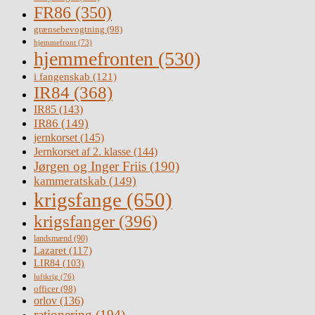
FR86
(350)
grænsebevogtning
(98)
hjemmefront
(73)
hjemmefronten
(530)
i fangenskab
(121)
IR84
(368)
IR85
(143)
IR86
(149)
jernkorset
(145)
Jernkorset af 2. klasse
(144)
Jørgen og Inger Friis
(190)
kammeratskab
(149)
krigsfange
(650)
krigsfanger
(396)
landsmænd
(90)
Lazaret
(117)
LIR84
(103)
luftkrig
(76)
officer
(98)
orlov
(136)
rationering
(194)