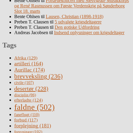
Bente Ohlsen
til
Fortællekoncert med Slesvigske Musikkorps
og René Rasmussen om Første Verdenskrig på Sønderborg
Slot 18. marts
Bente Ohlsen
til
Lausen, Christian (1898-1918)
Preben T. Clausen
til
5 udvalgte krigsdeltagere
Preben T. Clausen
til
Den gotiske Udfordring
Andreas Jacobsen
til
Indsend oplysninger om krigsdeltager
Tags
Afrika
(129)
artilleri
(164)
Aurillac
(174)
brevveksling
(236)
civile
(107)
desertør
(228)
disciplin
(96)
efterladte
(124)
faldne
(502)
faneflugt
(110)
forbud
(117)
forplejning
(181)
forsyninger
(102)