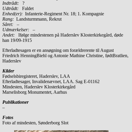
Indtrådt:
?
Udtrådt:
Faldet
Enhed(er):
Infanterie-Regiment Nr. 18; 1. Kompagnie
Rang:
Landsturmmann, Rekrut
Såret:
–
Udmærkelser: –
Andet:
Ifølge mindestenen på Haderslev Klosterkirkegård, døde
han 19/09-1915
Efterladtesagen er en ansøgning om forældrerente til August
Friedrich HenningBiehl og Antonie Mathine Christine, fødtBratlien,
Haderslev
Kilder
Fødselsbiregisteret, Haderslev, LAA
Efterladtesager, Invalidenævnet, LAA. Sag E-01162
Mindesten, Haderslev Klosterkirkegård
Marselisborg Monumentet, Aarhus
Publikationer
–
Fotos
Foto af mindesten, Sønderborg Slot