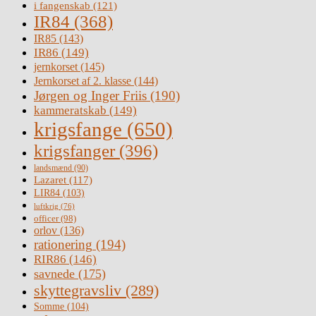
i fangenskab
(121)
IR84
(368)
IR85
(143)
IR86
(149)
jernkorset
(145)
Jernkorset af 2. klasse
(144)
Jørgen og Inger Friis
(190)
kammeratskab
(149)
krigsfange
(650)
krigsfanger
(396)
landsmænd
(90)
Lazaret
(117)
LIR84
(103)
luftkrig
(76)
officer
(98)
orlov
(136)
rationering
(194)
RIR86
(146)
savnede
(175)
skyttegravsliv
(289)
Somme
(104)