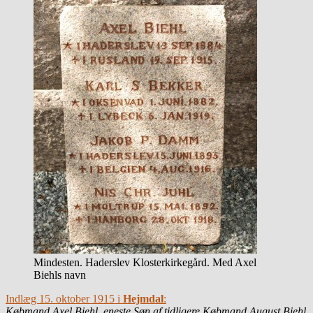
Mindesten. Haderslev Klosterkirkegård. Med Axel
Biehls navn
Indlæg 15. oktober 1915 i
Hejmdal
:
Købmand Axel Biehl, eneste Søn af tidligere Købmand August Biehl