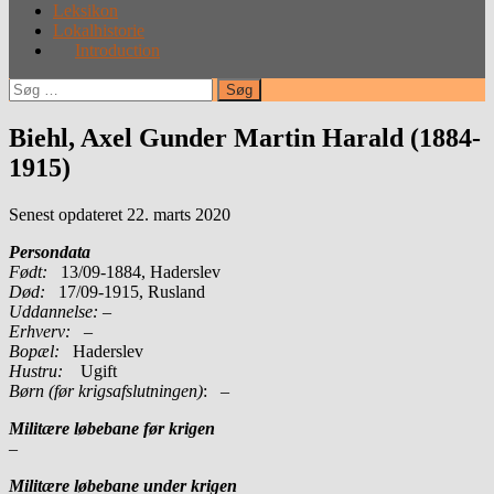
Leksikon
Lokalhistorie
Introduction
Søg
efter:
Biehl, Axel Gunder Martin Harald (1884-
1915)
Senest opdateret 22. marts 2020
Persondata
Født:
13/09-1884, Haderslev
Død:
17/09-1915, Rusland
Uddannelse:
–
Erhverv:
–
Bopæl:
Haderslev
Hustru:
Ugift
Børn (før krigsafslutningen)
: –
Militære løbebane før krigen
–
Militære løbebane under krigen