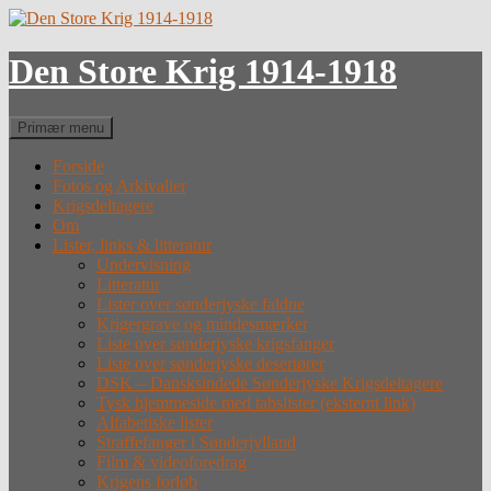
Hop
til
indhold
Den Store Krig 1914-1918
Søg
Primær menu
Forside
Fotos og Arkivalier
Krigsdeltagere
Om
Lister, links & litteratur
Undervisning
Litteratur
Lister over sønderjyske faldne
Krigergrave og mindesmærker
Liste over sønderjyske krigsfanger
Liste over sønderjyske desertører
DSK – Dansksindede Sønderjyske Krigsdeltagere
Tysk hjemmeside med tabslister (eksternt link)
Alfabetiske lister
Straffefanger i Sønderjylland
Film & videoforedrag
Krigens forløb