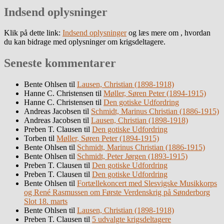
Indsend oplysninger
Klik på dette link:
Indsend oplysninger
og læs mere om , hvordan
du kan bidrage med oplysninger om krigsdeltagere.
Seneste kommentarer
Bente Ohlsen
til
Lausen, Christian (1898-1918)
Hanne C. Christensen
til
Møller, Søren Peter (1894-1915)
Hanne C. Christensen
til
Den gotiske Udfordring
Andreas Jacobsen
til
Schmidt, Marinus Christian (1886-1915)
Andreas Jacobsen
til
Lausen, Christian (1898-1918)
Preben T. Clausen
til
Den gotiske Udfordring
Torben
til
Møller, Søren Peter (1894-1915)
Bente Ohlsen
til
Schmidt, Marinus Christian (1886-1915)
Bente Ohlsen
til
Schmidt, Peter Jørgen (1893-1915)
Preben T. Clausen
til
Den gotiske Udfordring
Preben T. Clausen
til
Den gotiske Udfordring
Bente Ohlsen
til
Fortællekoncert med Slesvigske Musikkorps
og René Rasmussen om Første Verdenskrig på Sønderborg
Slot 18. marts
Bente Ohlsen
til
Lausen, Christian (1898-1918)
Preben T. Clausen
til
5 udvalgte krigsdeltagere