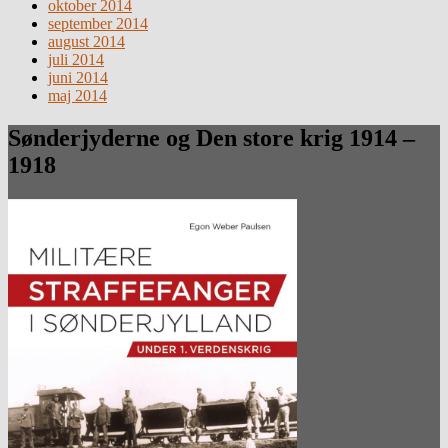
oktober 2014
september 2014
august 2014
juli 2014
juni 2014
maj 2014
Sønderjyderne og Den store krig 1914 –
1918