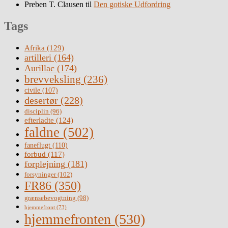
Preben T. Clausen
til
Den gotiske Udfordring
Tags
Afrika
(129)
artilleri
(164)
Aurillac
(174)
brevveksling
(236)
civile
(107)
desertør
(228)
disciplin
(96)
efterladte
(124)
faldne
(502)
faneflugt
(110)
forbud
(117)
forplejning
(181)
forsyninger
(102)
FR86
(350)
grænsebevogtning
(98)
hjemmefront
(73)
hjemmefronten
(530)