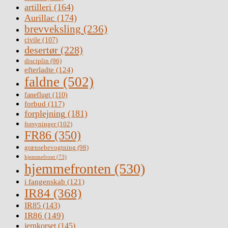
artilleri
(164)
Aurillac
(174)
brevveksling
(236)
civile
(107)
desertør
(228)
disciplin
(96)
efterladte
(124)
faldne
(502)
faneflugt
(110)
forbud
(117)
forplejning
(181)
forsyninger
(102)
FR86
(350)
grænsebevogtning
(98)
hjemmefront
(73)
hjemmefronten
(530)
i fangenskab
(121)
IR84
(368)
IR85
(143)
IR86
(149)
jernkorset
(145)