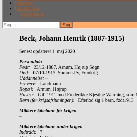
Leksikon
Lokalhistorie
Introduction
Søg
efter:
Beck, Johann Henrik (1887-1915)
Senest opdateret 1. maj 2020
Persondata
Født:
23/12-1887, Arnum, Højrup Sogn
Død:
07/10-1915, Somme-Py, Frankrig
Uddannelse:
–
Erhverv:
Landmann
Bopæl:
Arnum, Højrup
Hustru:
Gift 1911 med Frederikke Kjestine Warming, som 19
Børn (før krigsafslutningen)
: Efterlod sig 1 barn, født1913
Militære løbebane før krigen
–
Militære løbebane under krigen
Indtrådt:
?