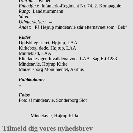
Udtrådt:
Faldet
Enhed(er):
Infanterie-Regiment Nr. 74, 2. Kompagnie
Rang:
Landsturmmann
Såret:
–
Udmærkelser: –
Andet:
På Højrup mindetavle står efternavnet som ”Bek”
Kilder
Dødsbiregisteret, Højrup, LAA
Kirkebog, døde, Højrup, LAA
Mindeblad, LAA
Efterladtesager, Invalidenævnet, LAA. Sag E-01283
Mindetavle, Højrup Kirke
Marselisborg Monumentet, Aarhus
Publikationer
–
Fotos
Foto af mindetavle, Sønderborg Slot
Mindetavle, Højrup Kirke
Tilmeld dig vores nyhedsbrev