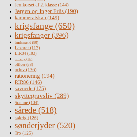
Jernkorset af 2. klasse
(144)
Jørgen og Inger Friis
(190)
kammeratskab
(149)
krigsfange
(650)
krigsfanger
(396)
landsmænd
(90)
Lazaret
(117)
LIR84
(103)
luftkrig
(76)
officer
(98)
orlov
(136)
rationering
(194)
RIR86
(146)
savnede
(175)
skyttegravsliv
(289)
Somme
(104)
sårede
(518)
søkrig
(126)
sønderjyder
(520)
Tro
(125)