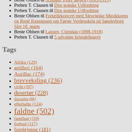
Preben T. Clausen
til
Den gotiske Udfordring
Preben T. Clausen
til
Den gotiske Udfordring
Bente Ohlsen
til
Fortællekoncert med Slesvigske Musikkorps
og René Rasmussen om Første Verdenskrig på Sønderborg
Slot 18. marts
Bente Ohlsen
til
Lausen, Christian (1898-1918)
Preben T. Clausen
til
5 udvalgte krigsdeltagere
Tags
Afrika
(129)
artilleri
(164)
Aurillac
(174)
brevveksling
(236)
civile
(107)
desertør
(228)
disciplin
(96)
efterladte
(124)
faldne
(502)
faneflugt
(110)
forbud
(117)
forplejning
(181)