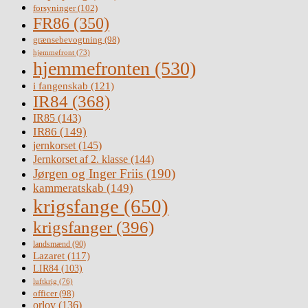
forsyninger
(102)
FR86
(350)
grænsebevogtning
(98)
hjemmefront
(73)
hjemmefronten
(530)
i fangenskab
(121)
IR84
(368)
IR85
(143)
IR86
(149)
jernkorset
(145)
Jernkorset af 2. klasse
(144)
Jørgen og Inger Friis
(190)
kammeratskab
(149)
krigsfange
(650)
krigsfanger
(396)
landsmænd
(90)
Lazaret
(117)
LIR84
(103)
luftkrig
(76)
officer
(98)
orlov
(136)