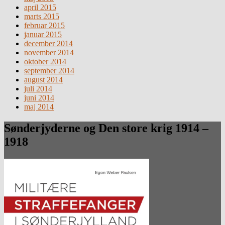
april 2015
marts 2015
februar 2015
januar 2015
december 2014
november 2014
oktober 2014
september 2014
august 2014
juli 2014
juni 2014
maj 2014
Sønderjyderne og Den store krig 1914 –
1918