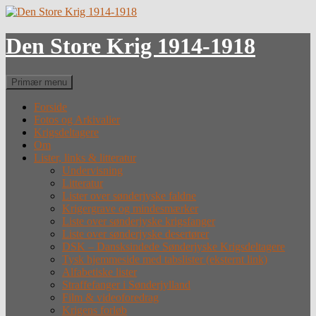
Hop
til
indhold
Den Store Krig 1914-1918
Søg
Primær menu
Forside
Fotos og Arkivalier
Krigsdeltagere
Om
Lister, links & litteratur
Undervisning
Litteratur
Lister over sønderjyske faldne
Krigergrave og mindesmærker
Liste over sønderjyske krigsfanger
Liste over sønderjyske desertører
DSK – Dansksindede Sønderjyske Krigsdeltagere
Tysk hjemmeside med tabslister (eksternt link)
Alfabetiske lister
Straffefanger i Sønderjylland
Film & videoforedrag
Krigens forløb