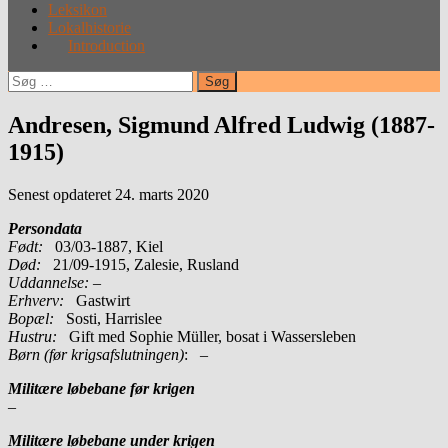
Leksikon
Lokalhistorie
Introduction
Søg
efter:
Andresen, Sigmund Alfred Ludwig (1887-
1915)
Senest opdateret 24. marts 2020
Persondata
Født:
03/03-1887, Kiel
Død:
21/09-1915, Zalesie, Rusland
Uddannelse:
–
Erhverv:
Gastwirt
Bopæl:
Sosti, Harrislee
Hustru:
Gift med Sophie Müller, bosat i Wassersleben
Børn (før krigsafslutningen)
: –
Militære løbebane før krigen
–
Militære løbebane under krigen