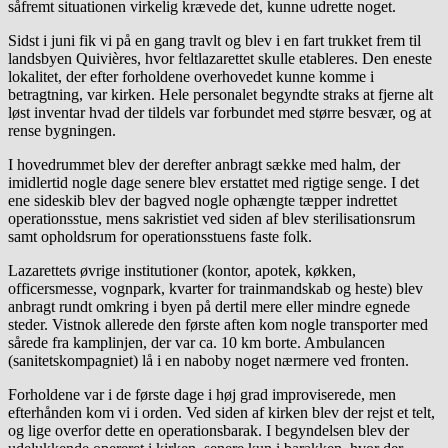
såfremt situationen virkelig krævede det, kunne udrette noget.
Sidst i juni fik vi på en gang travlt og blev i en fart trukket frem til
landsbyen Quivières, hvor feltlazarettet skulle etableres. Den eneste
lokalitet, der efter forholdene overhovedet kunne komme i
betragtning, var kirken. Hele personalet begyndte straks at fjerne alt
løst inventar hvad der tildels var forbundet med større besvær, og at
rense bygningen.
I hovedrummet blev der derefter anbragt sække med halm, der
imidlertid nogle dage senere blev erstattet med rigtige senge. I det
ene sideskib blev der bagved nogle ophængte tæpper indrettet
operationsstue, mens sakristiet ved siden af blev sterilisationsrum
samt opholdsrum for operationsstuens faste folk.
Lazarettets øvrige institutioner (kontor, apotek, køkken,
officersmesse, vognpark, kvarter for trainmandskab og heste) blev
anbragt rundt omkring i byen på dertil mere eller mindre egnede
steder. Vistnok allerede den første aften kom nogle transporter med
sårede fra kamplinjen, der var ca. 10 km borte. Ambulancen
(sanitetskompagniet) lå i en naboby noget nærmere ved fronten.
Forholdene var i de første dage i høj grad improviserede, men
efterhånden kom vi i orden. Ved siden af kirken blev der rejst et telt,
og lige overfor dette en operationsbarak. I begyndelsen blev der