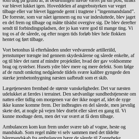
som dog på grund af, at besætningen havde været på sin post, straks
var blevet lukket igen. Hoveddelen af angrebsstyrken var veget
tilbage eller var blevet liggende gemt i tragtene i ”ingenmandsland”.
De forreste, som var nået igennem og nu var indesluttede, blev jaget
en del frem og tilbage og måtte tilsidst overgive sig. De blev derefter
sendt til forbindingspladsen, der jo kan være god til mange ting. Vi
tog os af de sårede, og efter nogen tids forløb blev hele flokken
hentet og ført tilbage.
Vort betonhus lå efterhånden under vedvarende artilleriild,
jernstumper trængte ind gennem skydeskårene og sårede enkelte, af
og til blev det ramt af mindre projektiler, hvad der gav voldsomme
brag og rystelser. Husets ydre blev mere og mere defekt. Som følge
af de rundt omkring nedgående tildels svære kalibre gyngede den
stærke jernbetonbygning næsten uafbrudt som et skib.
Lægetjenesten frembød de største vanskeligheder. Det var næsten
udelukket at færdes i terrainet. Den sædvanlige sundhedstjeneste om
natten eller tidlig om morgenen var der ikke noget af, idet de syge
ikke kunne komme frem. Der indbragtes en del sårede, men jævnlig
skete det, at nogle på vejen blev dræbt eller såret en gang til. Vi
kunne modtage dem, men det var svært at få dem tilbage.
Ambulancen kom kun frem under svære tab af vogne, heste og
mandskab. Som regel måtte vi selv sammen med det tildelte
båremandskab fra ambulancen bære de sårede til Zonnebeke.