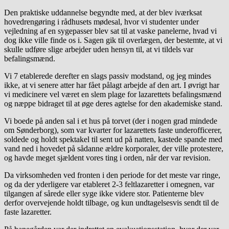
Den praktiske uddannelse begyndte med, at der blev iværksat
hovedrengøring i rådhusets mødesal, hvor vi studenter under
vejledning af en sygepasser blev sat til at vaske panelerne, hvad vi
dog ikke ville finde os i. Sagen gik til overlægen, der bestemte, at vi
skulle udføre slige arbejder uden hensyn til, at vi tildels var
befalingsmænd.
Vi 7 etablerede derefter en slags passiv modstand, og jeg mindes
ikke, at vi senere atter har fået pålagt arbejde af den art. I øvrigt har
vi medicinere vel været en slem plage for lazarettets befalingsmænd
og næppe bidraget til at øge deres agtelse for den akademiske stand.
Vi boede på anden sal i et hus på torvet (der i nogen grad mindede
om Sønderborg), som var kvarter for lazarettets faste underofficerer,
soldede og holdt spektakel til sent ud på natten, kastede spande med
vand ned i hovedet på sådanne ældre korporaler, der ville protestere,
og havde meget sjældent vores ting i orden, når der var revision.
Da virksomheden ved fronten i den periode for det meste var ringe,
og da der yderligere var etableret 2-3 feltlazaretter i omegnen, var
tilgangen af sårede eller syge ikke videre stor. Patienterne blev
derfor overvejende holdt tilbage, og kun undtagelsesvis sendt til de
faste lazaretter.