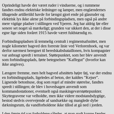
Oprindeligt havde der været ruder i vinduerne, og i rummene
fandtes endnu elektriske ledninger og lamper, men englændernes
tiltagende artilleriild havde for længst gjort ende på glasruder og
elektrisk lys ikke alene på forbindingspladsen, men også på andre
mere vigtige pladser i stillingen ved Yperen. Jeg har aldrig før eller
senere set noget så mærkeligt; grunden var sikkert den, at der i disse
egne lige siden foråret 1915 havde været fuldstændig ro.
Forbindingspladsen lå temmelig centralt i regimentsafsnittet, men
nogle kilometer bagved den forreste linie ved Verlorenhoek, og var
derfor nærmest beregnet til beredskabsbataillonen, hvis kompagnier
var anbragt spredt i terrainet. Støttepunktet, som her blev anvendt
som forbindingsplads, førte betegnelsen ”Kaffegut” (hvorfor kan
ikke angives).
Længere fremme, men helt bagved afsnittets højre føj, var der endnu
en forbindingsplads, ligeledes af beton, der kaldtes ”Kejser”.
Lignende betonhuse, dog som regel af mindre størrelse, fandtes
spredt i stillingen; de blev i hovedsagen anvendt som
kommandostationer, eventuelt også maskingeværstøttepunkter.
Skyttegravene var velholdte, men ikke videre modstandsdygtige,
bestod stedvis overvejende af sandsække og manglede dybe
dækningsrum, da vandforholdene ikke tillod at gå ned i jorden.
I den første tid var forholdene således, at man godt kunne færdes