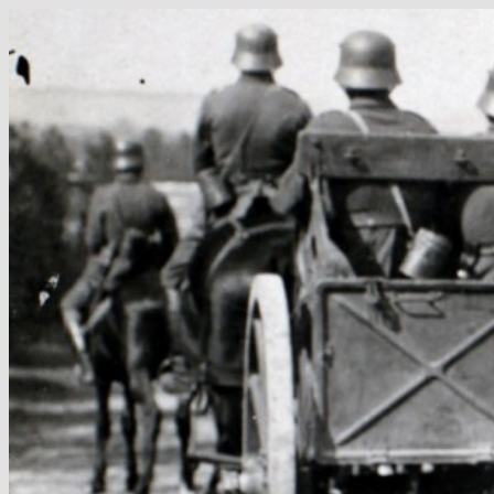
Hop
til
indhold