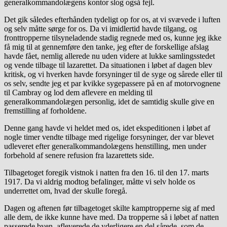
generalkommandolægens kontor slog også fejl.
Det gik således efterhånden tydeligt op for os, at vi svævede i luften
og selv måtte sørge for os. Da vi imidlertid havde tilgang, og
fronttropperne tilsyneladende stadig regnede med os, kunne jeg ikke
få mig til at gennemføre den tanke, jeg efter de forskellige afslag
havde fået, nemlig allerede nu uden videre at lukke samlingsstedet
og vende tilbage til lazarettet. Da situationen i løbet af dagen blev
kritisk, og vi hverken havde forsyninger til de syge og sårede eller til
os selv, sendte jeg et par kvikke sygepassere på en af motorvognene
til Cambray og lod dem aflevere en melding til
generalkommandolægen personlig, idet de samtidig skulle give en
fremstilling af forholdene.
Denne gang havde vi heldet med os, idet ekspeditionen i løbet af
nogle timer vendte tilbage med rigelige forsyninger, der var blevet
udleveret efter generalkommandolægens henstilling, men under
forbehold af senere refusion fra lazarettets side.
Tilbagetoget foregik vistnok i natten fra den 16. til den 17. marts
1917. Da vi aldrig modtog befalinger, måtte vi selv holde os
underrettet om, hvad der skulle foregå.
Dagen og aftenen før tilbagetoget skilte kamptropperne sig af med
alle dem, de ikke kunne have med. Da tropperne så i løbet af natten
passerede byen, afleverede de yderligere en del sårede, som de