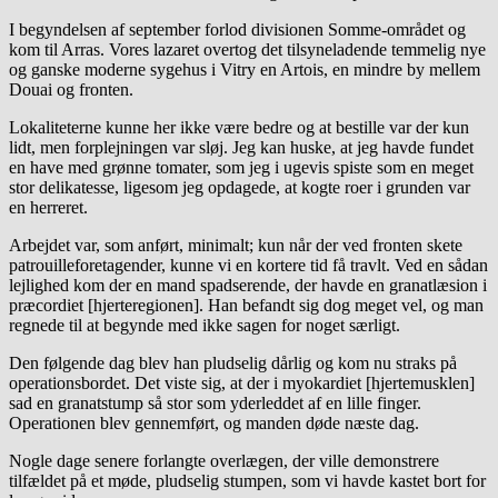
I begyndelsen af september forlod divisionen Somme-området og
kom til Arras. Vores lazaret overtog det tilsyneladende temmelig nye
og ganske moderne sygehus i Vitry en Artois, en mindre by mellem
Douai og fronten.
Lokaliteterne kunne her ikke være bedre og at bestille var der kun
lidt, men forplejningen var sløj. Jeg kan huske, at jeg havde fundet
en have med grønne tomater, som jeg i ugevis spiste som en meget
stor delikatesse, ligesom jeg opdagede, at kogte roer i grunden var
en herreret.
Arbejdet var, som anført, minimalt; kun når der ved fronten skete
patrouilleforetagender, kunne vi en kortere tid få travlt. Ved en sådan
lejlighed kom der en mand spadserende, der havde en granatlæsion i
præcordiet [hjerteregionen]. Han befandt sig dog meget vel, og man
regnede til at begynde med ikke sagen for noget særligt.
Den følgende dag blev han pludselig dårlig og kom nu straks på
operationsbordet. Det viste sig, at der i myokardiet [hjertemusklen]
sad en granatstump så stor som yderleddet af en lille finger.
Operationen blev gennemført, og manden døde næste dag.
Nogle dage senere forlangte overlægen, der ville demonstrere
tilfældet på et møde, pludselig stumpen, som vi havde kastet bort for