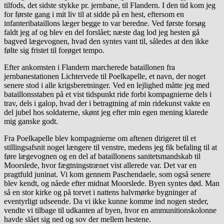
tilfods, det sidste stykke pr. jernbane, til Flandern. I den tid kom jeg
for første gang i mit liv til at sidde på en hest, eftersom en
infanteribataillons læger begge to var beredne. Ved første forsøg
faldt jeg af og blev en del forslået; næste dag lod jeg hesten gå
bagved lægevognen, hvad den syntes vant til, således at den ikke
følte sig fristet til forøget tempo.
Efter ankomsten i Flandern marcherede bataillonen fra
jernbanestationen Lichtervede til Poelkapelle, et navn, der noget
senere stod i alle krigsberetninger. Ved en lejlighed måtte jeg med
bataillonsstaben på et vist tidspunkt ride forbi kompagnierne dels i
trav, dels i galop, hvad der i betragtning af min ridekunst vakte en
del jubel hos soldaterne, skønt jeg efter min egen mening klarede
mig ganske godt.
Fra Poelkapelle blev kompagnierne om aftenen dirigeret til et
stillingsafsnit noget længere til venstre, medens jeg fik befaling til at
føre lægevognen og en del af bataillonens sanitetsmandskab til
Moorslede, hvor fægtningstrænet vist allerede var. Det var en
pragtfuld juninat. Vi kom gennem Paschendaele, som også senere
blev kendt, og nåede efter midnat Moorslede. Byen syntes død. Man
så en stor kirke og på torvet i nattens halvmørke bygninger af
eventyrligt udseende. Da vi ikke kunne komme ind nogen steder,
vendte vi tilbage til udkanten af byen, hvor en ammunitionskolonne
havde slået sig ned og sov der mellem hestene.