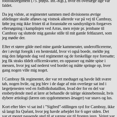
fodfolksregiment (75. prøjss. Inf.-Rgt.), hvor en overlæge lige var
faldet.
Da jeg vidste, at regimentet sammen med divisionens øvrige
afdelinger skulle afløses og vistnok allerede var på vej til Cambray,
følte jeg mig ikke fristet til at foranstalte en sandsynligvis forgæves
eftersøgning i kamplinjen ved Arras, men rejste pr. jernbane til
Cambray og sluttede mig ganske stille til mit gamle feltlazaret, som
jeg mødte der.
Efter et større gilde med mine gamle kammerater, underofficererne,
der i øvrigt foregik i en hestestald, hvor vi også boede, meldte jeg
mig den følgende dag ved regimentet og de forskellige nye foresatte;
jeg fik straks tildelt officerskvarter, en oppasser og måtte spise i
messen, hvor jeg sad nederst ved bordet og måtte springe op, hver
gang nogen ville mig noget.
I Cambray fik regimentet, der var ret medtaget og havde lidt svære
tab, nogen hvile, og jeg blev i de dage af min overlæge sat ind i
lægetjenesten ved en fodfolksbataillon, hvad der for en del var
ensbetydende med at lære at behandle de talrige skinnebenssår, hvis
dybere ætiologi (læren om sygdommenes årsager) var snavs og lus.
Kort efter blev vi sat ind i ”Sigfred”-stillingen syd for Cambray, ikke
så langt fra Quéant, hvor jeg havde arbejdet for 6 uger siden. Det
var et meget passende sted til at vænne sig til fronten igen. Vejret var