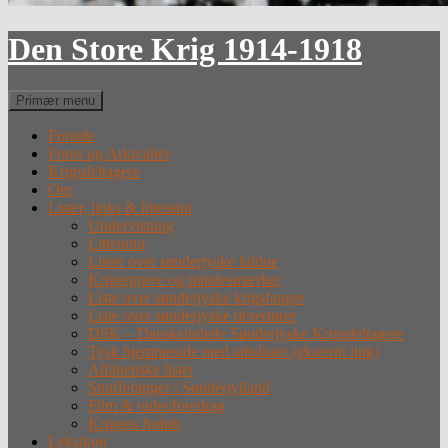
Den Store Krig 1914-1918
Søg
Primær menu
Forside
Fotos og Arkivalier
Krigsdeltagere
Om
Lister, links & litteratur
Undervisning
Litteratur
Lister over sønderjyske faldne
Krigergrave og mindesmærker
Liste over sønderjyske krigsfanger
Liste over sønderjyske desertører
DSK – Dansksindede Sønderjyske Krigsdeltagere
Tysk hjemmeside med tabslister (eksternt link)
Alfabetiske lister
Straffefanger i Sønderjylland
Film & videoforedrag
Krigens forløb
Leksikon