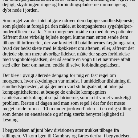
dejligt, skydningen ringe og forbindingspladserne rummelige og
dybt nede i jorden.
Som regel var der intet at gøre udover den daglige sundhedstjeneste,
som plejede at foregå på den måde, at kompagniernes sygehjælper-
underofficerer ca. kl. 7 om morgenen mødte op med deres patienter.
Såfremt disse virkelig fejlede noget, kunne man enten sende dem
tilbage til infirmeriet, der var knyttet til bataillonernes fægtningstrain,
hvad der bedst skete med feltkøkkenet om aftenen, eller, såfremt det
drejede sig om mere alvorlige lidelser, måtte der søges forbindelse
med vognholdepladsen, der så sendte en vogn til et nærmere aftalt
sted eller, især om natten, endda til selve forbindingspladsen.
Det blev i øvrigt allerede dengang for mig en fast regel om
morgenen, hvor skydningen var mindst, i umiddelbar tilslutning til
sundhedstjenesten, at gå gennem vort stillingsafsnit, at hilse på
kompagnicheferne, at besøge de enkelte kompagniers
sanitetsmandskab og at se på latrinerne, som jo tit var et vanskeligt
problem. Resten af dagen sad man som regel i det for det meste
meget kolde rum ca. 10 m under jordoverfladen – i en rolig stilling
som denne en enestående og af mig stærkt benyttet lejlighed til
læsning.
I begyndelsen af juni blev divisionen atter trukket tilbage fra
stillingen. Vi kom igen til Cambray og førtes derfra, i begyndelsen