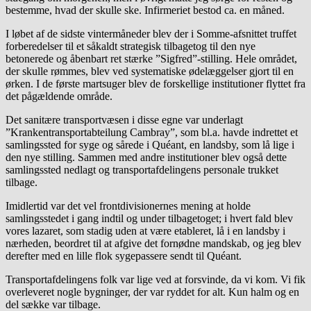
bestemme, hvad der skulle ske. Infirmeriet bestod ca. en måned.
I løbet af de sidste vintermåneder blev der i Somme-afsnittet truffet
forberedelser til et såkaldt strategisk tilbagetog til den nye
betonerede og åbenbart ret stærke ”Sigfred”-stilling. Hele området,
der skulle rømmes, blev ved systematiske ødelæggelser gjort til en
ørken. I de første martsuger blev de forskellige institutioner flyttet fra
det pågældende område.
Det sanitære transportvæsen i disse egne var underlagt
”Krankentransportabteilung Cambray”, som bl.a. havde indrettet et
samlingssted for syge og sårede i Quéant, en landsby, som lå lige i
den nye stilling. Sammen med andre institutioner blev også dette
samlingssted nedlagt og transportafdelingens personale trukket
tilbage.
Imidlertid var det vel frontdivisionernes mening at holde
samlingsstedet i gang indtil og under tilbagetoget; i hvert fald blev
vores lazaret, som stadig uden at være etableret, lå i en landsby i
nærheden, beordret til at afgive det fornødne mandskab, og jeg blev
derefter med en lille flok sygepassere sendt til Quéant.
Transportafdelingens folk var lige ved at forsvinde, da vi kom. Vi fik
overleveret nogle bygninger, der var ryddet for alt. Kun halm og en
del sække var tilbage.