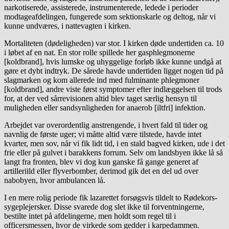
narkotiserede, assisterede, instrumenterede, ledede i perioder
modtageafdelingen, fungerede som sektionskarle og deltog, når vi
kunne undværes, i nattevagten i kirken.
Mortaliteten (dødeligheden) var stor. I kirken døde undertiden ca. 10
i løbet af en nat. En stor rolle spillede her gasphlegmonerne
[koldbrand], hvis lumske og uhyggelige forløb ikke kunne undgå at
gøre et dybt indtryk. De sårede havde undertiden ligget nogen tid på
slagmarken og kom allerede ind med fulminante phlegmoner
[koldbrand], andre viste først symptomer efter indlæggelsen til trods
for, at der ved sårrevisionen altid blev taget særlig hensyn til
muligheden eller sandsynligheden for anaerob [iltfri] infektion.
Arbejdet var overordentlig anstrengende, i hvert fald til tider og
navnlig de første uger; vi måtte altid være tilstede, havde intet
kvarter, men sov, når vi fik lidt tid, i en stald bagved kirken, ude i det
frie eller på gulvet i barakkens forrum. Selv om landsbyen ikke lå så
langt fra fronten, blev vi dog kun ganske få gange generet af
artilleriild eller flyverbomber, derimod gik det en del ud over
nabobyen, hvor ambulancen lå.
I en mere rolig periode fik lazarettet forsøgsvis tildelt to Rødekors-
sygeplejersker. Disse svarede dog slet ikke til forventningerne,
bestilte intet på afdelingerne, men holdt som regel til i
officersmessen, hvor de virkede som gedder i karpedammen.