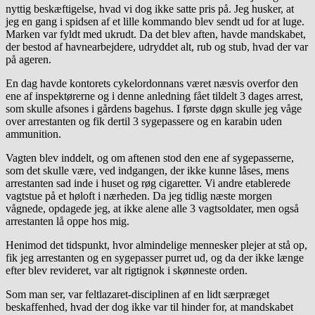
nyttig beskæftigelse, hvad vi dog ikke satte pris på. Jeg husker, at
jeg en gang i spidsen af et lille kommando blev sendt ud for at luge.
Marken var fyldt med ukrudt. Da det blev aften, havde mandskabet,
der bestod af havnearbejdere, udryddet alt, rub og stub, hvad der var
på ageren.
En dag havde kontorets cykelordonnans været næsvis overfor den
ene af inspektørerne og i denne anledning fået tildelt 3 dages arrest,
som skulle afsones i gårdens bagehus. I første døgn skulle jeg våge
over arrestanten og fik dertil 3 sygepassere og en karabin uden
ammunition.
Vagten blev inddelt, og om aftenen stod den ene af sygepasserne,
som det skulle være, ved indgangen, der ikke kunne låses, mens
arrestanten sad inde i huset og røg cigaretter. Vi andre etablerede
vagtstue på et høloft i nærheden. Da jeg tidlig næste morgen
vågnede, opdagede jeg, at ikke alene alle 3 vagtsoldater, men også
arrestanten lå oppe hos mig.
Henimod det tidspunkt, hvor almindelige mennesker plejer at stå op,
fik jeg arrestanten og en sygepasser purret ud, og da der ikke længe
efter blev revideret, var alt rigtignok i skønneste orden.
Som man ser, var feltlazaret-disciplinen af en lidt særpræget
beskaffenhed, hvad der dog ikke var til hinder for, at mandskabet