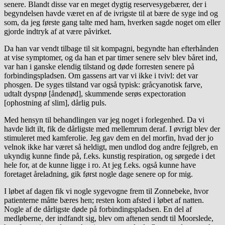
senere. Blandt disse var en meget dygtig reservesygebærer, der i
begyndelsen havde været en af de ivrigste til at bære de syge ind og
som, da jeg første gang talte med ham, hverken sagde noget om eller
gjorde indtryk af at være påvirket.
Da han var vendt tilbage til sit kompagni, begyndte han efterhånden
at vise symptomer, og da han et par timer senere selv blev båret ind,
var han i ganske elendig tilstand og døde forresten senere på
forbindingspladsen. Om gassens art var vi ikke i tvivl: det var
phosgen. De syges tilstand var også typisk: gråcyanotisk farve,
udtalt dyspnø [åndenød], skummende serøs expectoration
[ophostning af slim], dårlig puls.
Med hensyn til behandlingen var jeg noget i forlegenhed. Da vi
havde lidt ilt, fik de dårligste med mellemrum deraf. I øvrigt blev der
stimuleret med kamferolie. Jeg gav dem en del morfin, hvad der jo
velnok ikke har været så heldigt, men undlod dog andre fejlgreb, en
ukyndig kunne finde på, f.eks. kunstig respiration, og sørgede i det
hele for, at de kunne ligge i ro. At jeg f.eks. også kunne have
foretaget åreladning, gik først nogle dage senere op for mig.
I løbet af dagen fik vi nogle sygevogne frem til Zonnebeke, hvor
patienterne måtte bæres hen; resten kom afsted i løbet af natten.
Nogle af de dårligste døde på forbindingspladsen. En del af
medløberne, der indfandt sig, blev om aftenen sendt til Moorslede,