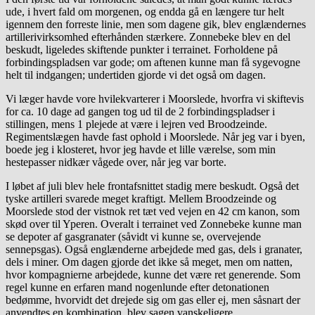
ude, i hvert fald om morgenen, og endda gå en længere tur helt
igennem den forreste linie, men som dagene gik, blev englændernes
artillerivirksomhed efterhånden stærkere. Zonnebeke blev en del
beskudt, ligeledes skiftende punkter i terrainet. Forholdene på
forbindingspladsen var gode; om aftenen kunne man få sygevogne
helt til indgangen; undertiden gjorde vi det også om dagen.
Vi læger havde vore hvilekvarterer i Moorslede, hvorfra vi skiftevis
for ca. 10 dage ad gangen tog ud til de 2 forbindingspladser i
stillingen, mens 1 plejede at være i lejren ved Broodzeinde.
Regimentslægen havde fast ophold i Moorslede. Når jeg var i byen,
boede jeg i klosteret, hvor jeg havde et lille værelse, som min
hestepasser nidkær vågede over, når jeg var borte.
I løbet af juli blev hele frontafsnittet stadig mere beskudt. Også det
tyske artilleri svarede meget kraftigt. Mellem Broodzeinde og
Moorslede stod der vistnok ret tæt ved vejen en 42 cm kanon, som
skød over til Yperen. Overalt i terrainet ved Zonnebeke kunne man
se depoter af gasgranater (såvidt vi kunne se, overvejende
sennepsgas). Også englænderne arbejdede med gas, dels i granater,
dels i miner. Om dagen gjorde det ikke så meget, men om natten,
hvor kompagnierne arbejdede, kunne det være ret generende. Som
regel kunne en erfaren mand nogenlunde efter detonationen
bedømme, hvorvidt det drejede sig om gas eller ej, men såsnart der
anvendtes en kombination, blev sagen vanskeligere.