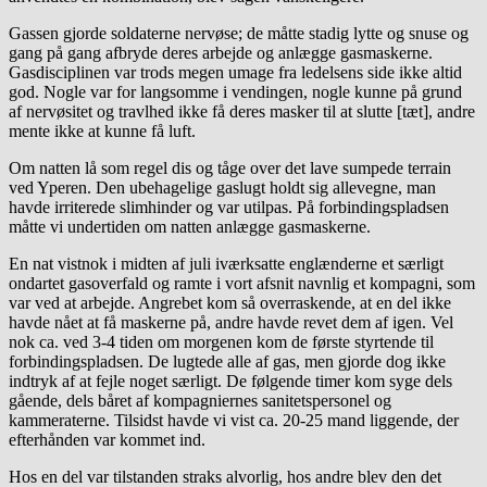
Gassen gjorde soldaterne nervøse; de måtte stadig lytte og snuse og
gang på gang afbryde deres arbejde og anlægge gasmaskerne.
Gasdisciplinen var trods megen umage fra ledelsens side ikke altid
god. Nogle var for langsomme i vendingen, nogle kunne på grund
af nervøsitet og travlhed ikke få deres masker til at slutte [tæt], andre
mente ikke at kunne få luft.
Om natten lå som regel dis og tåge over det lave sumpede terrain
ved Yperen. Den ubehagelige gaslugt holdt sig allevegne, man
havde irriterede slimhinder og var utilpas. På forbindingspladsen
måtte vi undertiden om natten anlægge gasmaskerne.
En nat vistnok i midten af juli iværksatte englænderne et særligt
ondartet gasoverfald og ramte i vort afsnit navnlig et kompagni, som
var ved at arbejde. Angrebet kom så overraskende, at en del ikke
havde nået at få maskerne på, andre havde revet dem af igen. Vel
nok ca. ved 3-4 tiden om morgenen kom de første styrtende til
forbindingspladsen. De lugtede alle af gas, men gjorde dog ikke
indtryk af at fejle noget særligt. De følgende timer kom syge dels
gående, dels båret af kompagniernes sanitetspersonel og
kammeraterne. Tilsidst havde vi vist ca. 20-25 mand liggende, der
efterhånden var kommet ind.
Hos en del var tilstanden straks alvorlig, hos andre blev den det