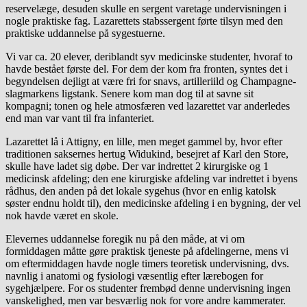
reservelæge, desuden skulle en sergent varetage undervisningen i
nogle praktiske fag. Lazarettets stabssergent førte tilsyn med den
praktiske uddannelse på sygestuerne.
Vi var ca. 20 elever, deriblandt syv medicinske studenter, hvoraf to
havde bestået første del. For dem der kom fra fronten, syntes det i
begyndelsen dejligt at være fri for snavs, artilleriild og Champagne-
slagmarkens ligstank. Senere kom man dog til at savne sit
kompagni; tonen og hele atmosfæren ved lazarettet var anderledes
end man var vant til fra infanteriet.
Lazarettet lå i Attigny, en lille, men meget gammel by, hvor efter
traditionen saksernes hertug Widukind, besejret af Karl den Store,
skulle have ladet sig døbe. Der var indrettet 2 kirurgiske og 1
medicinsk afdeling; den ene kirurgiske afdeling var indrettet i byens
rådhus, den anden på det lokale sygehus (hvor en enlig katolsk
søster endnu holdt til), den medicinske afdeling i en bygning, der vel
nok havde været en skole.
Elevernes uddannelse foregik nu på den måde, at vi om
formiddagen måtte gøre praktisk tjeneste på afdelingerne, mens vi
om eftermiddagen havde nogle timers teoretisk undervisning, dvs.
navnlig i anatomi og fysiologi væsentlig efter lærebogen for
sygehjælpere. For os studenter frembød denne undervisning ingen
vanskelighed, men var besværlig nok for vore andre kammerater.