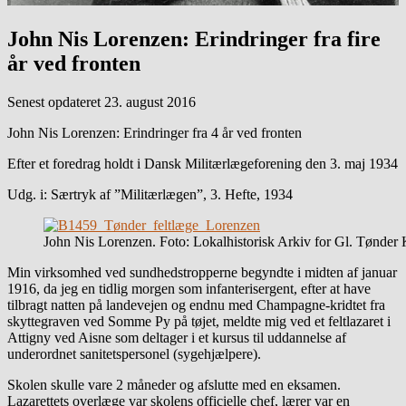
John Nis Lorenzen: Erindringer fra fire
år ved fronten
Senest opdateret 23. august 2016
John Nis Lorenzen: Erindringer fra 4 år ved fronten
Efter et foredrag holdt i Dansk Militærlægeforening den 3. maj 1934
Udg. i: Særtryk af ”Militærlægen”, 3. Hefte, 1934
John Nis Lorenzen. Foto: Lokalhistorisk Arkiv for Gl. Tønd
Min virksomhed ved sundhedstropperne begyndte i midten af januar
1916, da jeg en tidlig morgen som infanterisergent, efter at have
tilbragt natten på landevejen og endnu med Champagne-kridtet fra
skyttegraven ved Somme Py på tøjet, meldte mig ved et feltlazaret i
Attigny ved Aisne som deltager i et kursus til uddannelse af
underordnet sanitetspersonel (sygehjælpere).
Skolen skulle vare 2 måneder og afslutte med en eksamen.
Lazarettets overlæge var skolens officielle chef, lærer var en