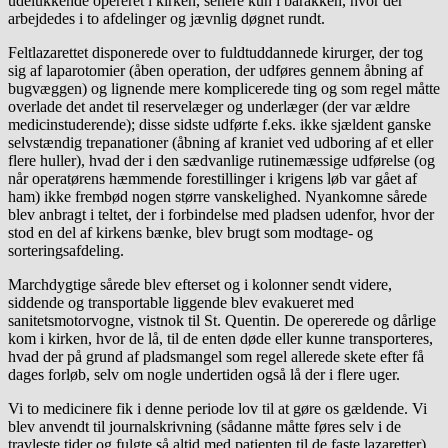
udelukkende opereret i kirken, senere kun i barakken, hvor der
arbejdedes i to afdelinger og jævnlig døgnet rundt.
Feltlazarettet disponerede over to fuldtuddannede kirurger, der tog
sig af laparotomier (åben operation, der udføres gennem åbning af
bugvæggen) og lignende mere komplicerede ting og som regel måtte
overlade det andet til reservelæger og underlæger (der var ældre
medicinstuderende); disse sidste udførte f.eks. ikke sjældent ganske
selvstændig trepanationer (åbning af kraniet ved udboring af et eller
flere huller), hvad der i den sædvanlige rutinemæssige udførelse (og
når operatørens hæmmende forestillinger i krigens løb var gået af
ham) ikke frembød nogen større vanskelighed. Nyankomne sårede
blev anbragt i teltet, der i forbindelse med pladsen udenfor, hvor der
stod en del af kirkens bænke, blev brugt som modtage- og
sorteringsafdeling.
Marchdygtige sårede blev efterset og i kolonner sendt videre,
siddende og transportable liggende blev evakueret med
sanitetsmotorvogne, vistnok til St. Quentin. De opererede og dårlige
kom i kirken, hvor de lå, til de enten døde eller kunne transporteres,
hvad der på grund af pladsmangel som regel allerede skete efter få
dages forløb, selv om nogle undertiden også lå der i flere uger.
Vi to medicinere fik i denne periode lov til at gøre os gældende. Vi
blev anvendt til journalskrivning (sådanne måtte føres selv i de
travleste tider og fulgte så altid med patienten til de faste lazaretter),