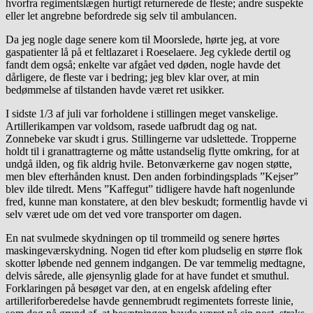
hvorfra regimentslægen hurtigt returnerede de fleste; andre suspekte
eller let angrebne befordrede sig selv til ambulancen.
Da jeg nogle dage senere kom til Moorslede, hørte jeg, at vore
gaspatienter lå på et feltlazaret i Roeselaere. Jeg cyklede dertil og
fandt dem også; enkelte var afgået ved døden, nogle havde det
dårligere, de fleste var i bedring; jeg blev klar over, at min
bedømmelse af tilstanden havde været ret usikker.
I sidste 1/3 af juli var forholdene i stillingen meget vanskelige.
Artillerikampen var voldsom, rasede uafbrudt dag og nat.
Zonnebeke var skudt i grus. Stillingerne var udslettede. Tropperne
holdt til i granattragterne og måtte ustandselig flytte omkring, for at
undgå ilden, og fik aldrig hvile. Betonværkerne gav nogen støtte,
men blev efterhånden knust. Den anden forbindingsplads ”Kejser”
blev ilde tilredt. Mens ”Kaffegut” tidligere havde haft nogenlunde
fred, kunne man konstatere, at den blev beskudt; formentlig havde vi
selv været ude om det ved vore transporter om dagen.
En nat svulmede skydningen op til trommeild og senere hørtes
maskingeværskydning. Nogen tid efter kom pludselig en større flok
skotter løbende ned gennem indgangen. De var temmelig medtagne,
delvis sårede, alle øjensynlig glade for at have fundet et smuthul.
Forklaringen på besøget var den, at en engelsk afdeling efter
artilleriforberedelse havde gennembrudt regimentets forreste linie,