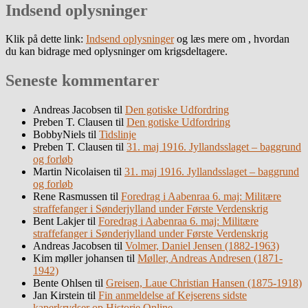
Indsend oplysninger
Klik på dette link:
Indsend oplysninger
og læs mere om , hvordan
du kan bidrage med oplysninger om krigsdeltagere.
Seneste kommentarer
Andreas Jacobsen
til
Den gotiske Udfordring
Preben T. Clausen
til
Den gotiske Udfordring
BobbyNiels
til
Tidslinje
Preben T. Clausen
til
31. maj 1916. Jyllandsslaget – baggrund
og forløb
Martin Nicolaisen
til
31. maj 1916. Jyllandsslaget – baggrund
og forløb
Rene Rasmussen
til
Foredrag i Aabenraa 6. maj: Militære
straffefanger i Sønderjylland under Første Verdenskrig
Bent Lakjer
til
Foredrag i Aabenraa 6. maj: Militære
straffefanger i Sønderjylland under Første Verdenskrig
Andreas Jacobsen
til
Volmer, Daniel Jensen (1882-1963)
Kim møller johansen
til
Møller, Andreas Andresen (1871-
1942)
Bente Ohlsen
til
Greisen, Laue Christian Hansen (1875-1918)
Jan Kirstein
til
Fin anmeldelse af Kejserens sidste
kaperkrydser op Historie Online