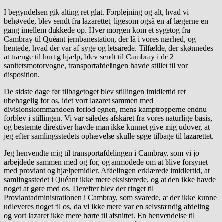
I begyndelsen gik alting ret glat. Forplejning og alt, hvad vi
behøvede, blev sendt fra lazarettet, ligesom også en af lægerne en
gang imellem dukkede op. Hver morgen kom et sygetog fra
Cambray til Quéant jernbanestation, der lå i vores nærhed, og
hentede, hvad der var af syge og letsårede. Tilfælde, der skønnedes
at trænge til hurtig hjælp, blev sendt til Cambray i de 2
sanitetsmotorvogne, transportafdelingen havde stillet til vor
disposition.
De sidste dage før tilbagetoget blev stillingen imidlertid ret
ubehagelig for os, idet vort lazaret sammen med
divisionskommandoen forlod egnen, mens kamptropperne endnu
forblev i stillingen. Vi var således afskåret fra vores naturlige basis,
og bestemte direktiver havde man ikke kunnet give mig udover, at
jeg efter samlingsstedets ophævelse skulle søge tilbage til lazarettet.
Jeg henvendte mig til transportafdelingen i Cambray, som vi jo
arbejdede sammen med og for, og anmodede om at blive forsynet
med proviant og hjælpemidler. Afdelingen erklærede imidlertid, at
samlingsstedet i Quéant ikke mere eksisterede, og at den ikke havde
noget at gøre med os. Derefter blev der ringet til
Proviantadministrationen i Cambray, som svarede, at der ikke kunne
udleveres noget til os, da vi ikke mere var en selvstændig afdeling
og vort lazaret ikke mere hørte til afsnittet. En henvendelse til