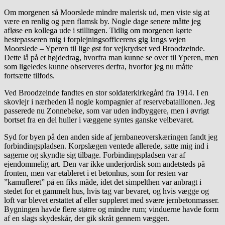
Om morgenen så Moorslede mindre malerisk ud, men viste sig at
være en renlig og pæn flamsk by. Nogle dage senere måtte jeg
afløse en kollega ude i stillingen. Tidlig om morgenen kørte
hestepasseren mig i forplejningsofficerens gig langs vejen
Moorslede – Yperen til lige øst for vejkrydset ved Broodzeinde.
Dette lå på et højdedrag, hvorfra man kunne se over til Yperen, men
som ligeledes kunne observeres derfra, hvorfor jeg nu måtte
fortsætte tilfods.
Ved Broodzeinde fandtes en stor soldaterkirkegård fra 1914. I en
skovlejr i nærheden lå nogle kompagnier af reservebataillonen. Jeg
passerede nu Zonnebeke, som var uden indbyggere, men i øvrigt
bortset fra en del huller i væggene syntes ganske velbevaret.
Syd for byen på den anden side af jernbaneoverskæringen fandt jeg
forbindingspladsen. Korpslægen ventede allerede, satte mig ind i
sagerne og skyndte sig tilbage. Forbindingspladsen var af
ejendommelig art. Den var ikke underjordisk som andetsteds på
fronten, men var etableret i et betonhus, som for resten var
”kamufleret” på en fiks måde, idet det simpelthen var anbragt i
stedet for et gammelt hus, hvis tag var bevaret, og hvis vægge og
loft var blevet erstattet af eller suppleret med svære jernbetonmasser.
Bygningen havde flere større og mindre rum; vinduerne havde form
af en slags skydeskår, der gik skråt gennem væggen.