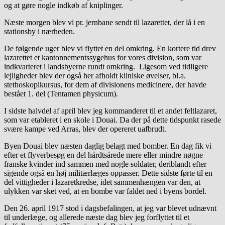
og at gøre nogle indkøb af kniplinger.
Næste morgen blev vi pr. jernbane sendt til lazarettet, der lå i en
stationsby i nærheden.
De følgende uger blev vi flyttet en del omkring. En kortere tid drev
lazarettet et kantonnementssygehus for vores division, som var
indkvarteret i landsbyerne rundt omkring. Ligesom ved tidligere
lejligheder blev der også her afholdt kliniske øvelser, bl.a.
stethoskopikursus, for dem af divisionens medicinere, der havde
bestået 1. del (Tentamen physicum).
I sidste halvdel af april blev jeg kommanderet til et andet feltlazaret,
som var etableret i en skole i Douai. Da der på dette tidspunkt rasede
svære kampe ved Arras, blev der opereret uafbrudt.
Byen Douai blev næsten daglig belagt med bomber. En dag fik vi
efter et flyverbesøg en del hårdtsårede mere eller mindre nøgne
franske kvinder ind sammen med nogle soldater, deriblandt efter
sigende også en høj militærlæges oppasser. Dette sidste førte til en
del vittigheder i lazaretkredse, idet sammenhængen var den, at
ulykken var sket ved, at en bombe var faldet ned i byens bordel.
Den 26. april 1917 stod i dagsbefalingen, at jeg var blevet udnævnt
til underlæge, og allerede næste dag blev jeg forflyttet til et