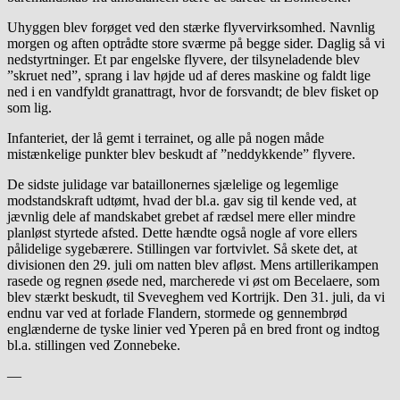
Uhyggen blev forøget ved den stærke flyvervirksomhed. Navnlig
morgen og aften optrådte store sværme på begge sider. Daglig så vi
nedstyrtninger. Et par engelske flyvere, der tilsyneladende blev
”skruet ned”, sprang i lav højde ud af deres maskine og faldt lige
ned i en vandfyldt granattragt, hvor de forsvandt; de blev fisket op
som lig.
Infanteriet, der lå gemt i terrainet, og alle på nogen måde
mistænkelige punkter blev beskudt af ”neddykkende” flyvere.
De sidste julidage var bataillonernes sjælelige og legemlige
modstandskraft udtømt, hvad der bl.a. gav sig til kende ved, at
jævnlig dele af mandskabet grebet af rædsel mere eller mindre
planløst styrtede afsted. Dette hændte også nogle af vore ellers
pålidelige sygebærere. Stillingen var fortvivlet. Så skete det, at
divisionen den 29. juli om natten blev afløst. Mens artillerikampen
rasede og regnen øsede ned, marcherede vi øst om Becelaere, som
blev stærkt beskudt, til Sveveghem ved Kortrijk. Den 31. juli, da vi
endnu var ved at forlade Flandern, stormede og gennembrød
englænderne de tyske linier ved Yperen på en bred front og indtog
bl.a. stillingen ved Zonnebeke.
—