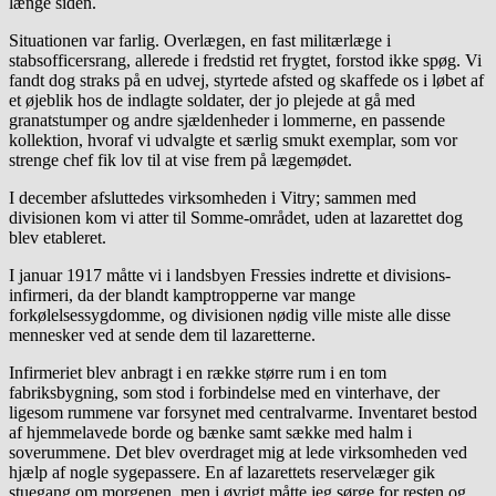
længe siden.
Situationen var farlig. Overlægen, en fast militærlæge i
stabsofficersrang, allerede i fredstid ret frygtet, forstod ikke spøg. Vi
fandt dog straks på en udvej, styrtede afsted og skaffede os i løbet af
et øjeblik hos de indlagte soldater, der jo plejede at gå med
granatstumper og andre sjældenheder i lommerne, en passende
kollektion, hvoraf vi udvalgte et særlig smukt exemplar, som vor
strenge chef fik lov til at vise frem på lægemødet.
I december afsluttedes virksomheden i Vitry; sammen med
divisionen kom vi atter til Somme-området, uden at lazarettet dog
blev etableret.
I januar 1917 måtte vi i landsbyen Fressies indrette et divisions-
infirmeri, da der blandt kamptropperne var mange
forkølelsessygdomme, og divisionen nødig ville miste alle disse
mennesker ved at sende dem til lazaretterne.
Infirmeriet blev anbragt i en række større rum i en tom
fabriksbygning, som stod i forbindelse med en vinterhave, der
ligesom rummene var forsynet med centralvarme. Inventaret bestod
af hjemmelavede borde og bænke samt sække med halm i
soverummene. Det blev overdraget mig at lede virksomheden ved
hjælp af nogle sygepassere. En af lazarettets reservelæger gik
stuegang om morgenen, men i øvrigt måtte jeg sørge for resten og