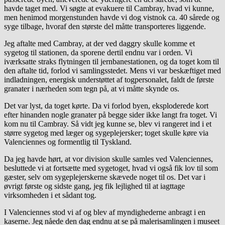
havde taget med. Vi søgte at evakuere til Cambray, hvad vi kunne,
men henimod morgenstunden havde vi dog vistnok ca. 40 sårede og
syge tilbage, hvoraf den største del måtte transporteres liggende.
Jeg aftalte med Cambray, at der ved daggry skulle komme et
sygetog til stationen, da sporene dertil endnu var i orden. Vi
iværksatte straks flytningen til jernbanestationen, og da toget kom til
den aftalte tid, forlod vi samlingsstedet. Mens vi var beskæftiget med
indladningen, energisk understøttet af togpersonalet, faldt de første
granater i nærheden som tegn på, at vi måtte skynde os.
Det var lyst, da toget kørte. Da vi forlod byen, eksploderede kort
efter hinanden nogle granater på begge sider ikke langt fra toget. Vi
kom nu til Cambray. Så vidt jeg kunne se, blev vi rangeret ind i et
større sygetog med læger og sygeplejersker; toget skulle køre via
Valenciennes og formentlig til Tyskland.
Da jeg havde hørt, at vor division skulle samles ved Valenciennes,
besluttede vi at fortsætte med sygetoget, hvad vi også fik lov til som
gæster, selv om sygeplejerskerne skævede noget til os. Det var i
øvrigt første og sidste gang, jeg fik lejlighed til at iagttage
virksomheden i et sådant tog.
I Valenciennes stod vi af og blev af myndighederne anbragt i en
kaserne. Jeg nåede den dag endnu at se på malerisamlingen i museet