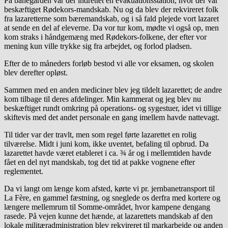
På banegården var der indrettet en evakuationsstation, hvor der var
beskæftiget Rødekors-mandskab. Nu og da blev der rekvireret folk
fra lazaretterne som bæremandskab, og i så fald plejede vort lazaret
at sende en del af eleverne. Da vor tur kom, mødte vi også op, men
kom straks i håndgemæng med Rødekors-folkene, der efter vor
mening kun ville trykke sig fra arbejdet, og forlod pladsen.
Efter de to måneders forløb bestod vi alle vor eksamen, og skolen
blev derefter opløst.
Sammen med en anden mediciner blev jeg tildelt lazarettet; de andre
kom tilbage til deres afdelinger. Min kammerat og jeg blev nu
beskæftiget rundt omkring på operations- og sygestuer, idet vi tillige
skiftevis med det andet personale en gang imellem havde nattevagt.
Til tider var der travlt, men som regel førte lazarettet en rolig
tilværelse. Midt i juni kom, ikke uventet, befaling til opbrud. Da
lazarettet havde været etableret i ca. ¾ år og i mellemtiden havde
fået en del nyt mandskab, tog det tid at pakke vognene efter
reglementet.
Da vi langt om længe kom afsted, kørte vi pr. jernbanetransport til
La Fère, en gammel fæstning, og sneglede os derfra med kortere og
længere mellemrum til Somme-området, hvor kampene dengang
rasede. På vejen kunne det hænde, at lazarettets mandskab af den
lokale militæradministration blev rekvireret til markarbejde og anden