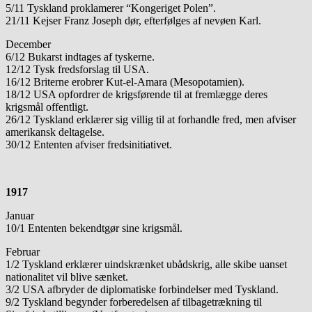
5/11 Tyskland proklamerer “Kongeriget Polen”.
21/11 Kejser Franz Joseph dør, efterfølges af nevøen Karl.
December
6/12 Bukarst indtages af tyskerne.
12/12 Tysk fredsforslag til USA.
16/12 Briterne erobrer Kut-el-Amara (Mesopotamien).
18/12 USA opfordrer de krigsførende til at fremlægge deres
krigsmål offentligt.
26/12 Tyskland erklærer sig villig til at forhandle fred, men afviser
amerikansk deltagelse.
30/12 Ententen afviser fredsinitiativet.
1917
Januar
10/1 Ententen bekendtgør sine krigsmål.
Februar
1/2 Tyskland erklærer uindskrænket ubådskrig, alle skibe uanset
nationalitet vil blive sænket.
3/2 USA afbryder de diplomatiske forbindelser med Tyskland.
9/2 Tyskland begynder forberedelsen af tilbagetrækning til