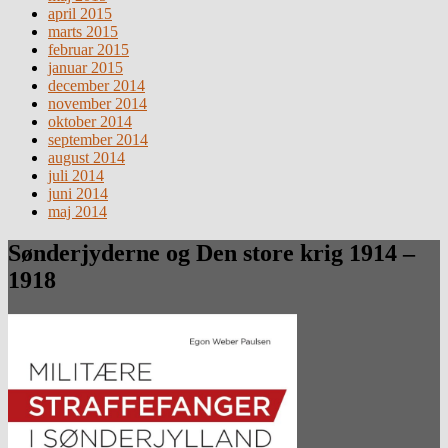
april 2015
marts 2015
februar 2015
januar 2015
december 2014
november 2014
oktober 2014
september 2014
august 2014
juli 2014
juni 2014
maj 2014
Sønderjyderne og Den store krig 1914 –
1918