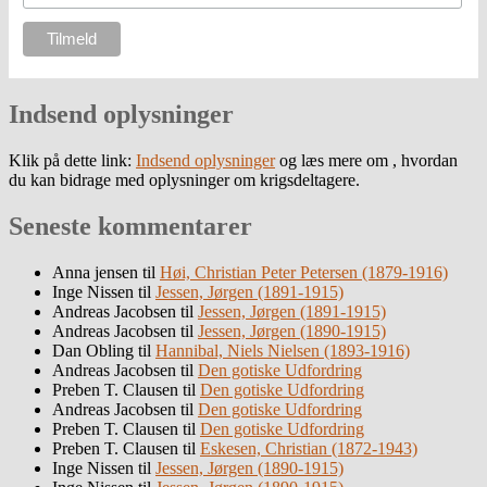
Indsend oplysninger
Klik på dette link:
Indsend oplysninger
og læs mere om , hvordan
du kan bidrage med oplysninger om krigsdeltagere.
Seneste kommentarer
Anna jensen
til
Høi, Christian Peter Petersen (1879-1916)
Inge Nissen
til
Jessen, Jørgen (1891-1915)
Andreas Jacobsen
til
Jessen, Jørgen (1891-1915)
Andreas Jacobsen
til
Jessen, Jørgen (1890-1915)
Dan Obling
til
Hannibal, Niels Nielsen (1893-1916)
Andreas Jacobsen
til
Den gotiske Udfordring
Preben T. Clausen
til
Den gotiske Udfordring
Andreas Jacobsen
til
Den gotiske Udfordring
Preben T. Clausen
til
Den gotiske Udfordring
Preben T. Clausen
til
Eskesen, Christian (1872-1943)
Inge Nissen
til
Jessen, Jørgen (1890-1915)