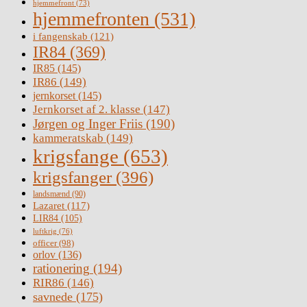
hjemmefront
(73)
hjemmefronten
(531)
i fangenskab
(121)
IR84
(369)
IR85
(145)
IR86
(149)
jernkorset
(145)
Jernkorset af 2. klasse
(147)
Jørgen og Inger Friis
(190)
kammeratskab
(149)
krigsfange
(653)
krigsfanger
(396)
landsmænd
(90)
Lazaret
(117)
LIR84
(105)
luftkrig
(76)
officer
(98)
orlov
(136)
rationering
(194)
RIR86
(146)
savnede
(175)