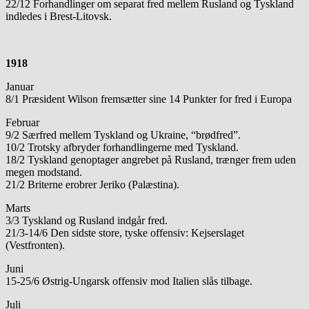
22/12 Forhandlinger om separat fred mellem Rusland og Tyskland
indledes i Brest-Litovsk.
1918
Januar
8/1 Præsident Wilson fremsætter sine 14 Punkter for fred i Europa
Februar
9/2 Særfred mellem Tyskland og Ukraine, “brødfred”.
10/2 Trotsky afbryder forhandlingerne med Tyskland.
18/2 Tyskland genoptager angrebet på Rusland, trænger frem uden
megen modstand.
21/2 Briterne erobrer Jeriko (Palæstina).
Marts
3/3 Tyskland og Rusland indgår fred.
21/3-14/6 Den sidste store, tyske offensiv: Kejserslaget
(Vestfronten).
Juni
15-25/6 Østrig-Ungarsk offensiv mod Italien slås tilbage.
Juli