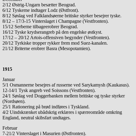
2/12 Østrig-Ungarn besætter Beograd.
6/12 Tyskerne indtager Lodz (Østfront).
8/12 Søslag ved Falklandsøerne britiske styrker besejrer tyske.
8/12 – 17/3-15 Vinterslaget i Champagne (Vestfronten).
15/12 Serberne tilbageerobrer Beograd.
16/12 Tyske krydserangreb på den engelske østkyst.
17/12 – 20/12 Artois-offensiven begynder (Vestfronten).
20/12 Tyrkiske tropper rykker frem mod Suez-kanalen.
21/12 Briterne erobrer Basra (Mesopotamien).
1915
Januar
5/1 Osmannerne besejres af russerne ved Sarykamysh (Kaukasus).
12-14/1 Tysk angreb ved Soissons (Vestfronten).
24/1 Søslag ved Doggerbanken mellem britiske og tyske styrker
(Nordsøen).
25/1 Rationering på brød indføres i Tyskland.
4/2 Uindskrænket ubådskrig erklæres i spærreområde omkring
England, neutral skibsfart undtages.
Februar
7-21/2 Vinterslaget i Masurien (Østfronten).