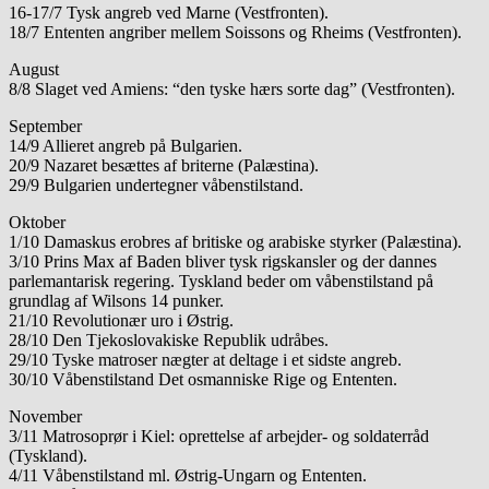
16-17/7 Tysk angreb ved Marne (Vestfronten).
18/7 Ententen angriber mellem Soissons og Rheims (Vestfronten).
August
8/8 Slaget ved Amiens: “den tyske hærs sorte dag” (Vestfronten).
September
14/9 Allieret angreb på Bulgarien.
20/9 Nazaret besættes af briterne (Palæstina).
29/9 Bulgarien undertegner våbenstilstand.
Oktober
1/10 Damaskus erobres af britiske og arabiske styrker (Palæstina).
3/10 Prins Max af Baden bliver tysk rigskansler og der dannes
parlemantarisk regering. Tyskland beder om våbenstilstand på
grundlag af Wilsons 14 punker.
21/10 Revolutionær uro i Østrig.
28/10 Den Tjekoslovakiske Republik udråbes.
29/10 Tyske matroser nægter at deltage i et sidste angreb.
30/10 Våbenstilstand Det osmanniske Rige og Ententen.
November
3/11 Matrosoprør i Kiel: oprettelse af arbejder- og soldaterråd
(Tyskland).
4/11 Våbenstilstand ml. Østrig-Ungarn og Ententen.