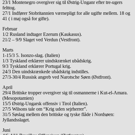
23/1 Montenegro overgiver sig til Østrig-Unganr efter tre-ugers
felttog.
27/1 Indfører Stobritannien værnepligt for alle ugifte mellem. 18 og
41 ( i maj også for gifte).
Februar
1/2 Rusland indtager Ezerum (Kaukasus).
21/2 – 9/9 Slaget ved Verdun (Vestfront).
Marts
1-15/3 5. Isonzo-slag. (Italien)
1/3 Tyskland erklærer uindskrænket ubådskrig.
9/3 Tyskland erklærer Portugal krig.
24/3 Den uindskrænkede ubådskrig indstilles.
27/3-30/4 Russisk angreb ved Narotsche Søen (Østfront).
April
29/4 Britiske tropper overgiver sig til osmannerne i Kut-el-Amara.
(Mesopotamien)
15/5 Østrig-Ungarsk offensiv i Tirol (Italien).
27/5 Wilsons tale om “Krig uden sejrherrer”.
31/5 Søslag mellem den britiske og tyske flåde i Nordsøen:
Jyllandsslaget.
Juni