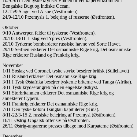
10/9-9/11 Den tyske krydser Emden driver kapervirksomhed i
Bengalske Bugt og Indiske Ocean.
12-15/9 Slaget ved Aisne (Vestfronten).
24/9-12/10 Przemysls 1. belejring af russerne (Østfronten).
Oktober
9/10 Antwerpen falder til tyskerne (Vestfronten).
20/10-18/11 1. slag ved Ypres (Vestfronten).
20/10 Tyrkerne bombarderer russiske havne ved Sorte Havet.
29/10 Serbien erklærer Det osmanniske Rige krig, Det osmanniske
Rige erklærer Rusland og Frankrig krig.
November
1/11 Søslag ved Coronel, tyske styrke besejrer britisk (Stillehavet)
2/11 Rusland erklærer Det osmanniske Rige krig.
3/11 I Tysk Østafrika besejrer tyskerne briterne ved Tanga (Afrika).
3/11 Tysk krydserangreb på den engelske østkyst.
5/11 Storbritannien erklærer Det osmanniske Rige krig og
annekterer Cypern.
6/11 Frankrig erklærer Det osmanniske Rige krig.
7/11 Den tyske koloni Tsingtau kapitulerer (Kina).
8/11-22/3-15 2. russiske belejring af Przemysl (Østfronten).
16/11 Østrig-Ungarsk offensiv på Østfronten.
26/11 Østrig-ungarerne presses tilbage mod Karpaterne (Østfronten).
December