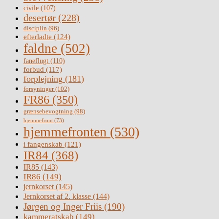
civile
(107)
desertør
(228)
disciplin
(96)
efterladte
(124)
faldne
(502)
faneflugt
(110)
forbud
(117)
forplejning
(181)
forsyninger
(102)
FR86
(350)
grænsebevogtning
(98)
hjemmefront
(73)
hjemmefronten
(530)
i fangenskab
(121)
IR84
(368)
IR85
(143)
IR86
(149)
jernkorset
(145)
Jernkorset af 2. klasse
(144)
Jørgen og Inger Friis
(190)
kammeratskab
(149)