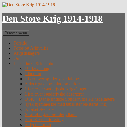
Hop
til
indhold
Den Store Krig 1914-1918
Søg
Primær menu
Forside
Fotos og Arkivalier
Krigsdeltagere
Om
Lister, links & litteratur
Undervisning
Litteratur
Lister over sønderjyske faldne
Krigergrave og mindesmærker
Liste over sønderjyske krigsfanger
Liste over sønderjyske desertører
DSK – Dansksindede Sønderjyske Krigsdeltagere
Tysk hjemmeside med tabslister (eksternt link)
Alfabetiske lister
Straffefanger i Sønderjylland
Film & videoforedrag
Krigens forløb