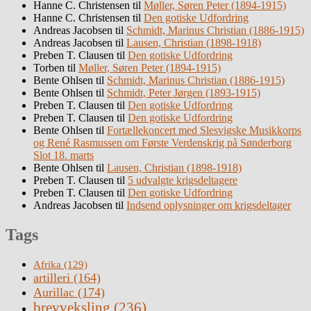
Hanne C. Christensen
til
Møller, Søren Peter (1894-1915)
Hanne C. Christensen
til
Den gotiske Udfordring
Andreas Jacobsen
til
Schmidt, Marinus Christian (1886-1915)
Andreas Jacobsen
til
Lausen, Christian (1898-1918)
Preben T. Clausen
til
Den gotiske Udfordring
Torben
til
Møller, Søren Peter (1894-1915)
Bente Ohlsen
til
Schmidt, Marinus Christian (1886-1915)
Bente Ohlsen
til
Schmidt, Peter Jørgen (1893-1915)
Preben T. Clausen
til
Den gotiske Udfordring
Preben T. Clausen
til
Den gotiske Udfordring
Bente Ohlsen
til
Fortællekoncert med Slesvigske Musikkorps
og René Rasmussen om Første Verdenskrig på Sønderborg
Slot 18. marts
Bente Ohlsen
til
Lausen, Christian (1898-1918)
Preben T. Clausen
til
5 udvalgte krigsdeltagere
Preben T. Clausen
til
Den gotiske Udfordring
Andreas Jacobsen
til
Indsend oplysninger om krigsdeltager
Tags
Afrika
(129)
artilleri
(164)
Aurillac
(174)
brevveksling
(236)