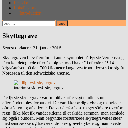
Leksikon
Lokalhistorie
Introduction
Søg
efter:
Skyttegrave
Senest opdateret 21. januar 2016
Skyttegraven blev fremfor alt andet symbolet på Første Verdenskrig.
Den kendetegnede efter “kapløbet mod havet” i efteråret 1914
krigsførelsen på den 700 kilometer lange vestfront, der strakte sig fra
Nordsøen til den schweiziske grænse.
interimistisk tysk skyttegrav
De første skyttegrave var primitive, ofte skyttehuller som
efterhånden blev forbundet. De var ikke særlig dybe og manglede
ofte afstivning af siderne. De var derfor bl.a. meget sårbare overfor
regn. Ikke blot fik vandet siderne til at skride sammen, men samlede
sig også i bunden. Man begyndte forstærkede skyttegravenes sider
med sandsække og træværk, de blev gravet dybere og man lavede