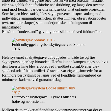
afløb for vandet. Væggene blev forstærket med brædder, faskiner
eller bølgeblik for at forhindre nedskridning, og langs den øverste
rand mod fjenden var der ofte sandsække til at opfange projektiler.
Som krigen blev statisk, blev skyttegravene til større anlæg med
indbyggede ammunitionsnicher, skyttestillinger, observationsposter
(evt. med periskoper) samt underjordiske dækningsrum til
mandskabet.
En sådan “understand” gav dog ikke sikkerhed ved fuldtræffere.
Fuldt udbygget engelsk skyttegrav ved Somme
1916
Hele systemet af skyttegrave udbyggedes til både tre og fire
skyttegravslinjer bag hinanden. Herfra kunne kampen tages op, hvis
den forreste linje blev erobret ved fjendtligt stormløb eller blev
sønderskudt af hans artilleri. Gravene var zig-zag-formede for at
forhindre bestrygning på langs ved et fjendtlige gennembrud og
minimere skaderne ved granatnedslag.
Luftfoto af skyttegrave . Tyske i billedets
højre og nederste del.
Mellem de to rækker af fjendtlige skyttegravssystemer var der et