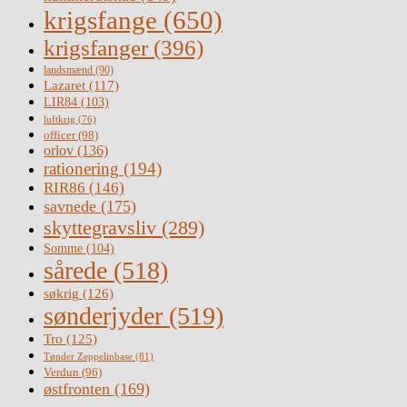
krigsfange
(650)
krigsfanger
(396)
landsmænd
(90)
Lazaret
(117)
LIR84
(103)
luftkrig
(76)
officer
(98)
orlov
(136)
rationering
(194)
RIR86
(146)
savnede
(175)
skyttegravsliv
(289)
Somme
(104)
sårede
(518)
søkrig
(126)
sønderjyder
(519)
Tro
(125)
Tønder Zeppelinbase
(81)
Verdun
(96)
østfronten
(169)