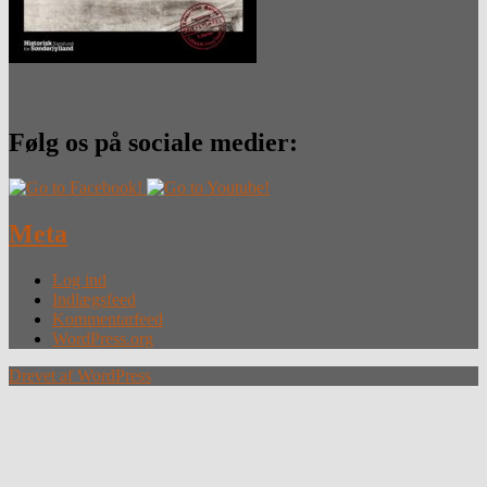
Følg os på sociale medier:
Meta
Log ind
Indlægsfeed
Kommentarfeed
WordPress.org
Drevet af WordPress