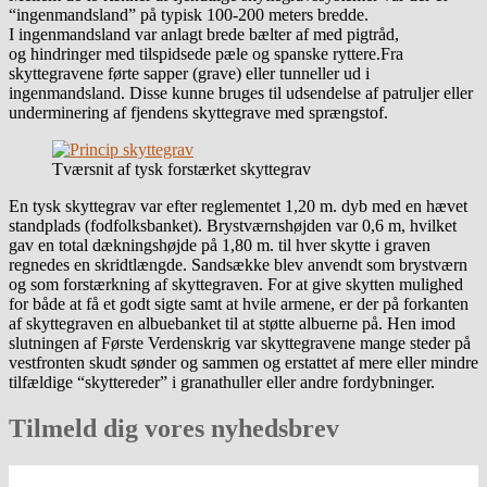
“ingenmandsland” på typisk 100-200 meters bredde.
I ingenmandsland var anlagt brede bælter af med pigtråd,
og hindringer med tilspidsede pæle og spanske ryttere.Fra
skyttegravene førte sapper (grave) eller tunneller ud i
ingenmandsland. Disse kunne bruges til udsendelse af patruljer eller
underminering af fjendens skyttegrave med sprængstof.
Tværsnit af tysk forstærket skyttegrav
En tysk skyttegrav var efter reglementet 1,20 m. dyb med en hævet
standplads (fodfolksbanket). Brystværnshøjden var 0,6 m, hvilket
gav en total dækningshøjde på 1,80 m. til hver skytte i graven
regnedes en skridtlængde. Sandsække blev anvendt som brystværn
og som forstærkning af skyttegraven. For at give skytten mulighed
for både at få et godt sigte samt at hvile armene, er der på forkanten
af skyttegraven en albuebanket til at støtte albuerne på. Hen imod
slutningen af Første Verdenskrig var skyttegravene mange steder på
vestfronten skudt sønder og sammen og erstattet af mere eller mindre
tilfældige “skyttereder” i granathuller eller andre fordybninger.
Tilmeld dig vores nyhedsbrev