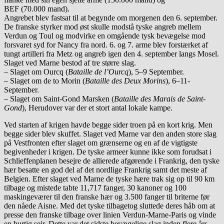
BEF (70.000 mand).
Angrebet blev fastsat til at begynde om morgenen den 6. september.
De franske styrker mod øst skulle modstå tyske angreb mellem
Verdun og Toul og modvirke en omgående tysk bevægelse mod
forsvaret syd for Nancy fra nord. 6. og 7. arme blev forstærket af
tungt artilleri fra Metz og angreb igen den 4. september langs Mosel.
Slaget ved Marne bestod af tre større slag.
– Slaget om Ourcq (
Bataille de l’Ourcq
), 5–9 September.
– Slaget om de to Morin (
Bataille des Deux Morins
), 6–11-
September.
– Slaget om Saint-Gond Marsken (
Bataille des Marais de Saint-
Gond
), Herudover var der et stort antal lokale kampe.
Ved starten af ​​krigen havde begge sider troen på en kort krig. Men
begge sider blev skuffet. Slaget ved Marne var den anden store slag
på Vestfronten efter slaget om grænserne og en af ​​de vigtigste
begivenheder i krigen. De tyske armeer kunne ikke som forudsat i
Schlieffenplanen besejre de allierede afgørende i Frankrig, den tyske
hær besatte en god del af det nordlige Frankrig samt det meste af
Belgien. Efter slaget ved Marne de tyske hære trak sig op til 90 km
tilbage og mistede tabte 11,717 fanger, 30 kanoner og 100
maskingeværer til den franske hær og 3.500 fanger til briterne før
den nåede Aisne. Med det tyske tilbagetog sluttede deres håb om at
presse den franske tilbage over linien Verdun-Marne-Paris og vinde
en hurtig sejr. Dette var det sidste bevægelige slag inden flere års