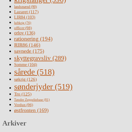
landsmænd
(90)
Lazaret
(117)
LIR84
(103)
luftkrig
(76)
officer
(98)
orlov
(136)
rationering
(194)
RIR86
(146)
savnede
(175)
skyttegravsliv
(289)
Somme
(104)
sårede
(518)
søkrig
(126)
sønderjyder
(519)
Tro
(125)
Tønder Zeppelinbase
(81)
Verdun
(96)
østfronten
(169)
Arkiver