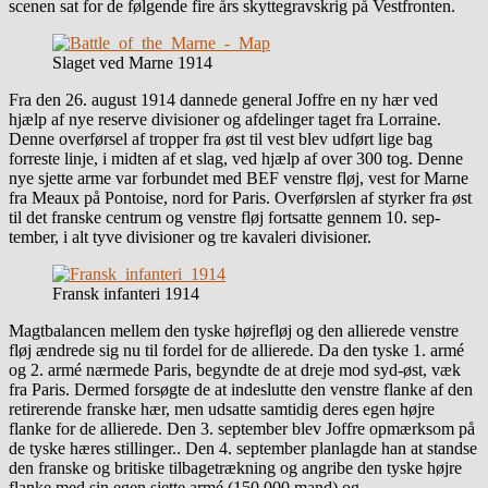
scenen sat for de følgende fire års skyttegravskrig på Vestfronten.
Slaget ved Marne 1914
Fra den 26. august 1914 dannede general Joffre en ny hær ved
hjælp af nye reserve divisioner og afdelinger taget fra Lorraine.
Denne overførsel af tropper fra øst til vest blev udført lige bag
forreste linje, i midten af et slag, ved hjælp af over 300 tog. Denne
nye sjette arme var forbundet med BEF venstre fløj, vest for Marne
fra Meaux på Pontoise, nord for Paris. Overførslen af ​​styrker fra øst
til det franske centrum og venstre fløj fortsatte gennem 10. sep-
tember, i alt tyve divisioner og tre kavaleri divisioner.
Fransk infanteri 1914
Magtbalancen mellem den tyske højrefløj og den allierede venstre
fløj ændrede sig nu til fordel for de allierede. Da den tyske 1. armé
og 2. armé nærmede Paris, begyndte de at dreje mod syd-øst, væk
fra Paris. Dermed forsøgte de at indeslutte den venstre flanke af den
retirerende franske hær, men udsatte samtidig deres egen højre
flanke for de allierede. Den 3. september blev Joffre opmærksom på
de tyske hæres stillinger.. Den 4. september planlagde han at standse
den franske og britiske tilbagetrækning og angribe den tyske højre
flanke med sin egen sjette armé (150.000 mand) og