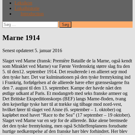
Leksikon
Lokalhistorie
Introduction
Søg
efter:
Marne 1914
Senest opdateret 5. januar 2016
Slaget ved Marne (fransk: Première Bataille de la Marne, også kendt
som Miraklet ved Marne) var Første Verdenskrig større slag fra den
5. til den12. september 1914. Det resulterede i en allieret sejr mod
den tyske hær. Det var kulminationen på den tyske fremrykning ind
i Frankrig, forfølgelsen af de allierede hære efter grænseslagene fra
den 7. august til den 13. september. Kampe der havde nået den
østlige udkant af Paris. Et modangreb med seks franske armeer og
Det Britiske Ekspeditionskorps (BEF) langs Marne-floden, tvang
den kejserlige tyske hær til at trække sig tilbage mod nord-vest,
hvilket fører til slaget ved Aisne (6. september – 1. oktober) og
kapløbet mod havet “Race to the Sea” (17 september – 19 oktober).
Slaget ved Marne var en sejr for de allierede. Ikke alene bremsede
det den tyske fremtykning, men også Schlieffenplanens forudsatte
hurtige nedkæmpelse af den franske hær blev forhindret. Her blev