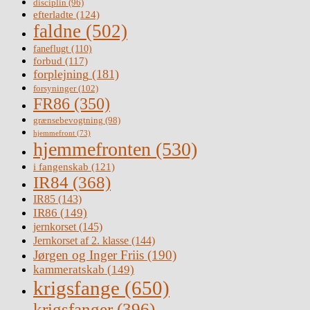
disciplin
(96)
efterladte
(124)
faldne
(502)
faneflugt
(110)
forbud
(117)
forplejning
(181)
forsyninger
(102)
FR86
(350)
grænsebevogtning
(98)
hjemmefront
(73)
hjemmefronten
(530)
i fangenskab
(121)
IR84
(368)
IR85
(143)
IR86
(149)
jernkorset
(145)
Jernkorset af 2. klasse
(144)
Jørgen og Inger Friis
(190)
kammeratskab
(149)
krigsfange
(650)
krigsfanger
(396)