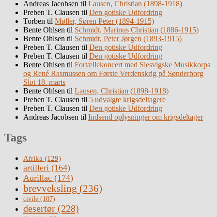
Andreas Jacobsen
til
Lausen, Christian (1898-1918)
Preben T. Clausen
til
Den gotiske Udfordring
Torben
til
Møller, Søren Peter (1894-1915)
Bente Ohlsen
til
Schmidt, Marinus Christian (1886-1915)
Bente Ohlsen
til
Schmidt, Peter Jørgen (1893-1915)
Preben T. Clausen
til
Den gotiske Udfordring
Preben T. Clausen
til
Den gotiske Udfordring
Bente Ohlsen
til
Fortællekoncert med Slesvigske Musikkorps
og René Rasmussen om Første Verdenskrig på Sønderborg
Slot 18. marts
Bente Ohlsen
til
Lausen, Christian (1898-1918)
Preben T. Clausen
til
5 udvalgte krigsdeltagere
Preben T. Clausen
til
Den gotiske Udfordring
Andreas Jacobsen
til
Indsend oplysninger om krigsdeltager
Tags
Afrika
(129)
artilleri
(164)
Aurillac
(174)
brevveksling
(236)
civile
(107)
desertør
(228)