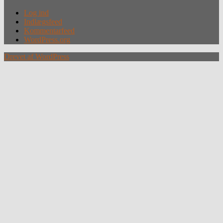
Log ind
Indlægsfeed
Kommentarfeed
WordPress.org
Drevet af WordPress