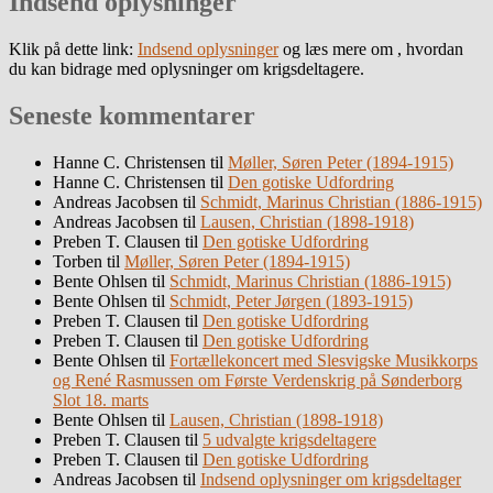
Indsend oplysninger
Klik på dette link:
Indsend oplysninger
og læs mere om , hvordan
du kan bidrage med oplysninger om krigsdeltagere.
Seneste kommentarer
Hanne C. Christensen
til
Møller, Søren Peter (1894-1915)
Hanne C. Christensen
til
Den gotiske Udfordring
Andreas Jacobsen
til
Schmidt, Marinus Christian (1886-1915)
Andreas Jacobsen
til
Lausen, Christian (1898-1918)
Preben T. Clausen
til
Den gotiske Udfordring
Torben
til
Møller, Søren Peter (1894-1915)
Bente Ohlsen
til
Schmidt, Marinus Christian (1886-1915)
Bente Ohlsen
til
Schmidt, Peter Jørgen (1893-1915)
Preben T. Clausen
til
Den gotiske Udfordring
Preben T. Clausen
til
Den gotiske Udfordring
Bente Ohlsen
til
Fortællekoncert med Slesvigske Musikkorps
og René Rasmussen om Første Verdenskrig på Sønderborg
Slot 18. marts
Bente Ohlsen
til
Lausen, Christian (1898-1918)
Preben T. Clausen
til
5 udvalgte krigsdeltagere
Preben T. Clausen
til
Den gotiske Udfordring
Andreas Jacobsen
til
Indsend oplysninger om krigsdeltager