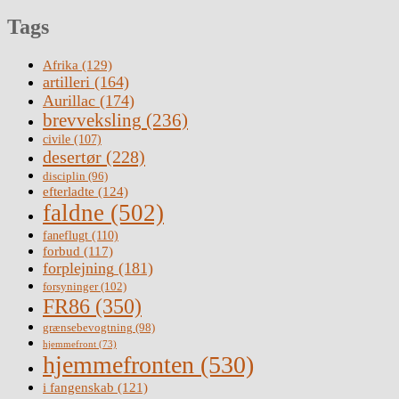
Tags
Afrika
(129)
artilleri
(164)
Aurillac
(174)
brevveksling
(236)
civile
(107)
desertør
(228)
disciplin
(96)
efterladte
(124)
faldne
(502)
faneflugt
(110)
forbud
(117)
forplejning
(181)
forsyninger
(102)
FR86
(350)
grænsebevogtning
(98)
hjemmefront
(73)
hjemmefronten
(530)
i fangenskab
(121)