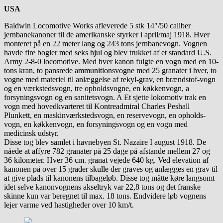
USA
Baldwin Locomotive Works afleverede 5 stk 14″/50 caliber
jernbanekanoner til de amerikanske styrker i april/maj 1918. Hver
monteret på en 22 meter lang og 243 tons jernbanevogn. Vognen
havde fire bogier med seks hjul og blev trukket af et standard U.S.
Army 2-8-0 locomotive. Med hver kanon fulgte en vogn med en 10-
tons kran, to pansrede ammunitionsvogne med 25 granater i hver, to
vogne med materiel til anlæggelse af rekyl-grav, en brændstof-vogn
og en værkstedsvogn, tre opholdsvogne, en køkkenvogn, a
forsyningsvogn og en sanitetsvogn. A Et sjette lokomotiv trak en
vogn med hovedkvarteret til Kontreadmiral Charles Peshall
Plunkett, en maskinværkstedsvogn, en reservevogn, en opholds-
vogn, en køkkenvogn, en forsyningsvogn og en vogn med
medicinsk udstyr.
Disse tog blev samlet i havnebyen St. Nazaire I august 1918. De
nåede at affyre 782 granater på 25 dage på afstande mellem 27 og
36 kilometer. Hver 36 cm. granat vejede 640 kg. Ved elevation af
kanonen på over 15 grader skulle der graves og anlægges en grav til
at give plads til kanonens tilbageløb. Disse tog måtte køre langsomt
idet selve kanonvognens akseltryk var 22,8 tons og det franske
skinne kun var beregnet til max. 18 tons. Endvidere løb vognens
lejer varme ved hastigheder over 10 km/t.