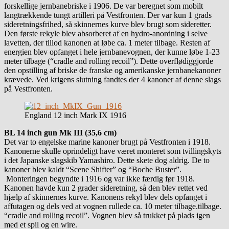
forskellige jernbanebriske i 1906. De var beregnet som mobilt
langtrækkende tungt artilleri på Vestfronten. Der var kun 1 grads
sideretningsfrihed, så skinnernes kurve blev brugt som sideretter.
Den første rekyle blev absorberet af en hydro-anordning i selve
lavetten, der tillod kanonen at løbe ca. 1 meter tilbage. Resten af
energien blev opfanget i hele jernbanevognen, der kunne løbe 1-23
meter tilbage (“cradle and rolling recoil”). Dette overflødiggjorde
den opstilling af briske de franske og amerikanske jernbanekanoner
krævede. Ved krigens slutning fandtes der 4 kanoner af denne slags
på Vestfronten.
England 12 inch Mark IX 1916
BL 14 inch gun Mk III (35,6 cm)
Det var to engelske marine kanoner brugt på Vestfronten i 1918.
Kanonerne skulle oprindeligt have været monteret som tvillingskyts
i det Japanske slagskib Yamashiro. Dette skete dog aldrig. De to
kanoner blev kaldt “Scene Shifter” og “Boche Buster”.
Monteringen begyndte i 1916 og var ikke færdig før 1918.
Kanonen havde kun 2 grader sideretning, så den blev rettet ved
hjælp af skinnernes kurve. Kanonens rekyl blev dels opfanget i
affutagen og dels ved at vognen rullede ca. 10 meter tilbage.tilbage.
“cradle and rolling recoil”. Vognen blev så trukket på plads igen
med et spil og en wire.