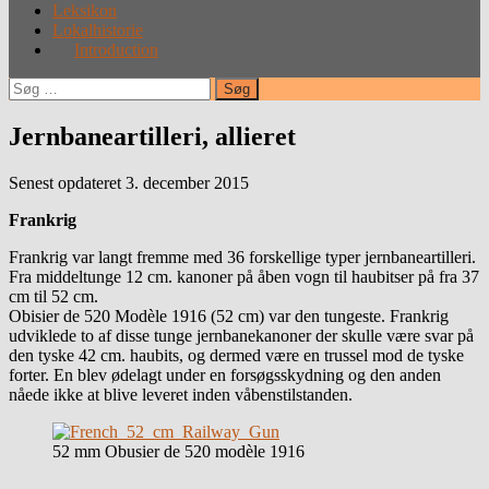
Leksikon
Lokalhistorie
Introduction
Søg
efter:
Jernbaneartilleri, allieret
Senest opdateret 3. december 2015
Frankrig
Frankrig var langt fremme med 36 forskellige typer jernbaneartilleri.
Fra middeltunge 12 cm. kanoner på åben vogn til haubitser på fra 37
cm til 52 cm.
Obisier de 520 Modèle 1916 (52 cm) var den tungeste. Frankrig
udviklede to af disse tunge jernbanekanoner der skulle være svar på
den tyske 42 cm. haubits, og dermed være en trussel mod de tyske
forter. En blev ødelagt under en forsøgsskydning og den anden
nåede ikke at blive leveret inden våbenstilstanden.
52 mm Obusier de 520 modèle 1916