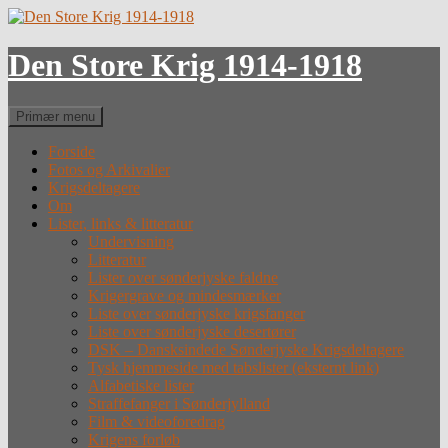
Hop
til
indhold
Den Store Krig 1914-1918
Søg
Primær menu
Forside
Fotos og Arkivalier
Krigsdeltagere
Om
Lister, links & litteratur
Undervisning
Litteratur
Lister over sønderjyske faldne
Krigergrave og mindesmærker
Liste over sønderjyske krigsfanger
Liste over sønderjyske desertører
DSK – Dansksindede Sønderjyske Krigsdeltagere
Tysk hjemmeside med tabslister (eksternt link)
Alfabetiske lister
Straffefanger i Sønderjylland
Film & videoforedrag
Krigens forløb