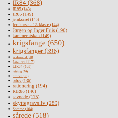
IR84
(368)
IR85
(143)
IR86
(149)
jernkorset
(145)
Jernkorset af 2. klasse
(144)
Jørgen og Inger Friis
(190)
kammeratskab
(149)
krigsfange
(650)
krigsfanger
(396)
landsmænd
(90)
Lazaret
(117)
LIR84
(103)
luftkrig
(76)
officer
(98)
orlov
(136)
rationering
(194)
RIR86
(146)
savnede
(175)
skyttegravsliv
(289)
Somme
(104)
sårede
(518)