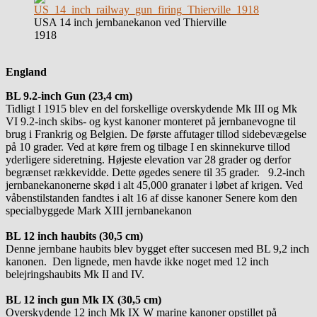
USA 14 inch jernbanekanon ved Thierville
1918
England
BL 9.2-inch Gun (23,4
cm)
Tidligt I 1915 blev en del forskellige overskydende Mk III og Mk
VI 9.2-inch skibs- og kyst kanoner monteret på jernbanevogne til
brug i Frankrig og Belgien. De første affutager tillod sidebevægelse
på 10 grader. Ved at køre frem og tilbage I en skinnekurve tillod
yderligere sideretning. Højeste elevation var 28 grader og derfor
begrænset rækkevidde. Dette øgedes senere til 35 grader. 9.2-inch
jernbanekanonerne skød i alt 45,000 granater i løbet af krigen. Ved
våbenstilstanden fandtes i alt 16 af disse kanoner Senere kom den
specialbyggede Mark XIII jernbanekanon
BL 12 inch haubits (30,5 cm)
Denne jernbane haubits blev bygget efter succesen med BL 9,2 inch
kanonen. Den lignede, men havde ikke noget med 12 inch
belejringshaubits Mk II and IV.
BL 12 inch gun Mk IX (30,5 cm)
Overskydende 12 inch Mk IX W marine kanoner opstillet på