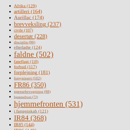
Afrika
(129)
artilleri
(164)
Aurillac
(174)
brevveksling
(237)
civile
(107)
desertør
(228)
disciplin
(96)
efterladte
(124)
faldne
(502)
faneflugt
(110)
forbud
(117)
forplejning
(181)
forsyninger
(102)
FR86
(350)
grænsebevogtning
(98)
hjemmefront
(73)
hjemmefronten
(531)
i fangenskab
(121)
IR84
(368)
IR85
(144)