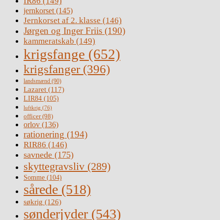
IR86
(149)
jernkorset
(145)
Jernkorset af 2. klasse
(146)
Jørgen og Inger Friis
(190)
kammeratskab
(149)
krigsfange
(652)
krigsfanger
(396)
landsmænd
(90)
Lazaret
(117)
LIR84
(105)
luftkrig
(76)
officer
(98)
orlov
(136)
rationering
(194)
RIR86
(146)
savnede
(175)
skyttegravsliv
(289)
Somme
(104)
sårede
(518)
søkrig
(126)
sønderjyder
(543)