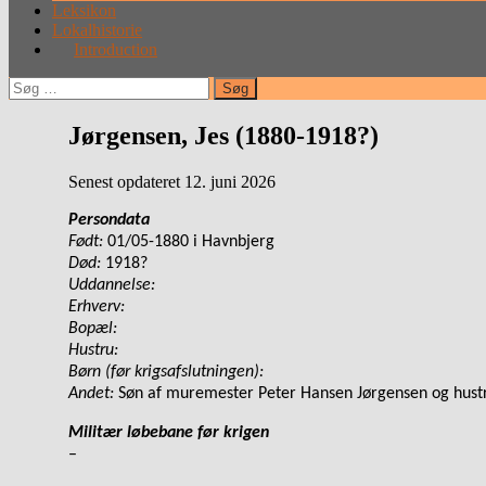
Leksikon
Lokalhistorie
Introduction
Søg
efter:
Jørgensen, Jes (1880-1918?)
Senest opdateret 12. juni 2026
Persondata
Født:
01/05-1880 i Havnbjerg
Død:
1918?
Uddannelse:
Erhverv:
Bopæl:
Hustru:
Børn (før krigsafslutningen):
Andet:
Søn af
muremester Peter Hansen Jørgensen og hustru 
Militær løbebane før krigen
–