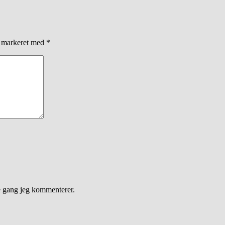
r markeret med
*
e gang jeg kommenterer.