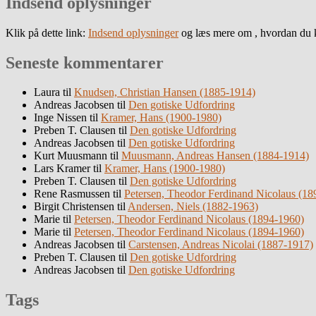
Indsend oplysninger
Klik på dette link:
Indsend oplysninger
og læs mere om , hvordan du k
Seneste kommentarer
Laura
til
Knudsen, Christian Hansen (1885-1914)
Andreas Jacobsen
til
Den gotiske Udfordring
Inge Nissen
til
Kramer, Hans (1900-1980)
Preben T. Clausen
til
Den gotiske Udfordring
Andreas Jacobsen
til
Den gotiske Udfordring
Kurt Muusmann
til
Muusmann, Andreas Hansen (1884-1914)
Lars Kramer
til
Kramer, Hans (1900-1980)
Preben T. Clausen
til
Den gotiske Udfordring
Rene Rasmussen
til
Petersen, Theodor Ferdinand Nicolaus (18
Birgit Christensen
til
Andersen, Niels (1882-1963)
Marie
til
Petersen, Theodor Ferdinand Nicolaus (1894-1960)
Marie
til
Petersen, Theodor Ferdinand Nicolaus (1894-1960)
Andreas Jacobsen
til
Carstensen, Andreas Nicolai (1887-1917)
Preben T. Clausen
til
Den gotiske Udfordring
Andreas Jacobsen
til
Den gotiske Udfordring
Tags