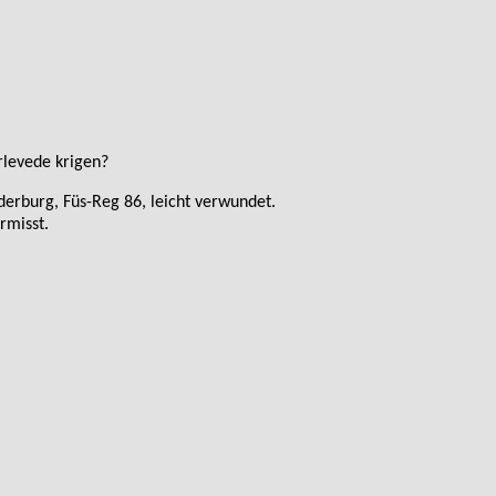
rlevede krigen?
erburg, Füs-Reg 86, leicht verwundet.
rmisst.