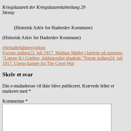
Kriegslazarett der Kriegslazarettabteilung 29
Stenay
(Historisk Arkiv for Haderslev Kommune)
(Historisk Arkiv for Haderslev Kommune)
efterladte
faldne
sygdom
Indlægsnavigation
Forrige indlæg
23. juli 1917. Mathias Møller i hælene på russerne:
“Ligene lå i Grøften, fuldstændigt tilsølede.”
Næste indlæg
24. juli
1917. Ugens kampe fra The Great War
Skriv et svar
Din e-mailadresse vil ikke blive publiceret.
Krævede felter er
markeret med
*
Kommentar
*