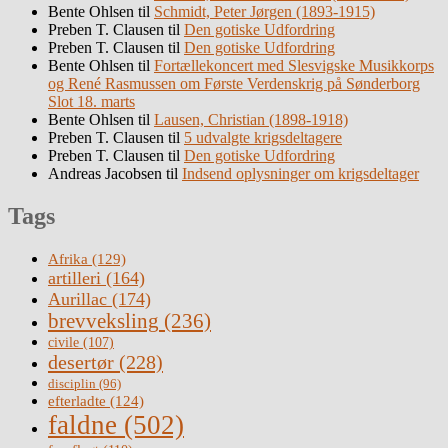
Bente Ohlsen
til
Schmidt, Peter Jørgen (1893-1915)
Preben T. Clausen
til
Den gotiske Udfordring
Preben T. Clausen
til
Den gotiske Udfordring
Bente Ohlsen
til
Fortællekoncert med Slesvigske Musikkorps
og René Rasmussen om Første Verdenskrig på Sønderborg
Slot 18. marts
Bente Ohlsen
til
Lausen, Christian (1898-1918)
Preben T. Clausen
til
5 udvalgte krigsdeltagere
Preben T. Clausen
til
Den gotiske Udfordring
Andreas Jacobsen
til
Indsend oplysninger om krigsdeltager
Tags
Afrika
(129)
artilleri
(164)
Aurillac
(174)
brevveksling
(236)
civile
(107)
desertør
(228)
disciplin
(96)
efterladte
(124)
faldne
(502)