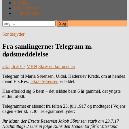
Leksikon
Lokalhistorie
Introduction
Søg
efter:
Sønderjyder
Fra samlingerne: Telegram m.
dødsmeddelelse
24. juli 2017
MBN
Skriv en kommentar
Telegram til Maria Sørensen, Uldal, Haderslev Kreds, om at hendes
mand Ers.Res.
Jakob Sørensen
er faldet.
Han efterlod sig 6 børn – det ældste barn 6 år gammel, det yngste
endnu ufødt.
Telegrammet er afsendt fra felten 23. juli 1917 og modtaget i Vojens
dagen efter kl. 7.30. Telegrammet lyder:
Ihr Mann der Ersatz Reservist Jakob Sörensen starb am 23.7.17
Nachmittags 2 Uhr in folge Ruhr den Heldentot für´s Vaterland