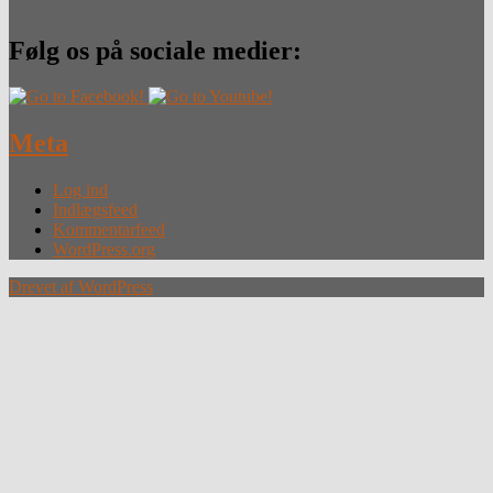
Følg os på sociale medier:
Meta
Log ind
Indlægsfeed
Kommentarfeed
WordPress.org
Drevet af WordPress