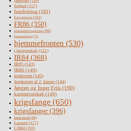
faneflugt
(110)
forbud
(117)
forplejning
(181)
forsyninger
(102)
FR86
(350)
grænsebevogtning
(98)
hjemmefront
(73)
hjemmefronten
(530)
i fangenskab
(121)
IR84
(368)
IR85
(143)
IR86
(149)
jernkorset
(145)
Jernkorset af 2. klasse
(144)
Jørgen og Inger Friis
(190)
kammeratskab
(149)
krigsfange
(650)
krigsfanger
(396)
landsmænd
(90)
Lazaret
(117)
LIR84
(103)