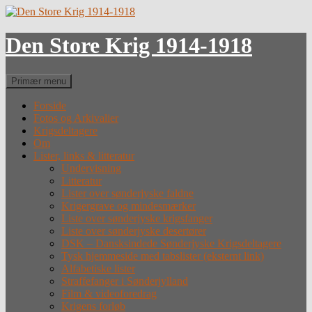
Hop
til
indhold
Den Store Krig 1914-1918
Søg
Primær menu
Forside
Fotos og Arkivalier
Krigsdeltagere
Om
Lister, links & litteratur
Undervisning
Litteratur
Lister over sønderjyske faldne
Krigergrave og mindesmærker
Liste over sønderjyske krigsfanger
Liste over sønderjyske desertører
DSK – Dansksindede Sønderjyske Krigsdeltagere
Tysk hjemmeside med tabslister (eksternt link)
Alfabetiske lister
Straffefanger i Sønderjylland
Film & videoforedrag
Krigens forløb