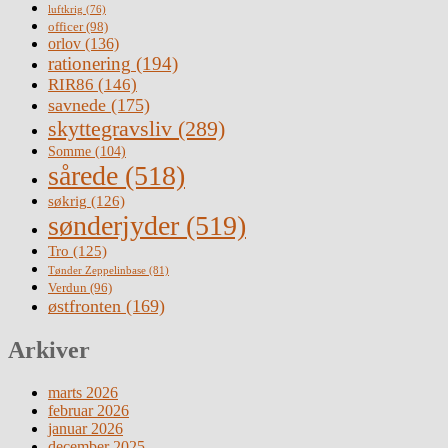
luftkrig
(76)
officer
(98)
orlov
(136)
rationering
(194)
RIR86
(146)
savnede
(175)
skyttegravsliv
(289)
Somme
(104)
sårede
(518)
søkrig
(126)
sønderjyder
(519)
Tro
(125)
Tønder Zeppelinbase
(81)
Verdun
(96)
østfronten
(169)
Arkiver
marts 2026
februar 2026
januar 2026
december 2025