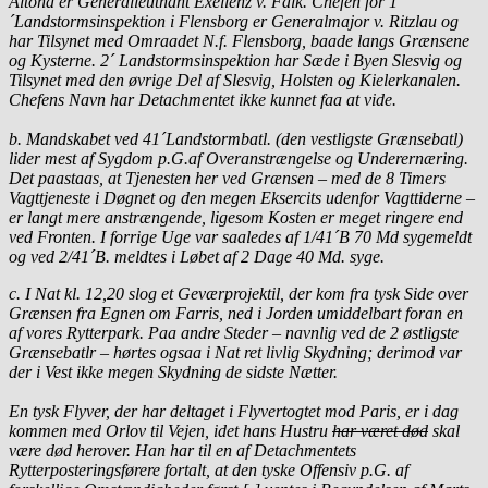
Altona er Generalleutnant Exellenz v. Falk.
Chefen for 1
´Landstormsinspektion i Flensborg er Generalmajor v. Ritzlau og
har Tilsynet med Omraadet N.f. Flensborg, baade langs Grænsene
og Kysterne.
2´ Landstormsinspektion har Sæde i Byen Slesvig og
Tilsynet med den øvrige Del af Slesvig, Holsten og Kielerkanalen.
Chefens Navn har Detachmentet ikke kunnet faa at vide.
b. Mandskabet ved 41´Landstormbatl. (den vestligste Grænsebatl)
lider mest af Sygdom p.G.af Overanstrængelse og Underernæring.
Det paastaas, at Tjenesten her ved Grænsen – med de 8 Timers
Vagttjeneste i Døgnet og den megen Eksercits udenfor Vagttiderne –
er langt mere anstrængende, ligesom Kosten er meget ringere end
ved Fronten. I forrige Uge var saaledes af 1/41´B 70 Md sygemeldt
og ved 2/41´B. meldtes i Løbet af 2 Dage 40 Md. syge.
c. I Nat kl. 12,20 slog et Geværprojektil, der kom fra tysk Side over
Grænsen fra Egnen om Farris, ned i Jorden umiddelbart foran en
af vores Rytterpark.
Paa andre Steder – navnlig ved de 2 østligste
Grænsebatlr – hørtes ogsaa i Nat ret livlig Skydning; derimod var
der i Vest ikke megen Skydning de sidste Nætter.
En tysk Flyver, der har deltaget i Flyvertogtet mod Paris, er i dag
kommen med Orlov til Vejen, idet hans Hustru
har været død
skal
være død herover. Han har til en af Detachmentets
Rytterposteringsførere fortalt, at den tyske Offensiv p.G. af