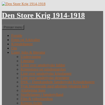
Hop
til
indhold
Den Store Krig 1914-1918
Søg
Primær menu
Forside
Fotos og Arkivalier
Krigsdeltagere
Om
Lister, links & litteratur
Undervisning
Litteratur
Lister over sønderjyske faldne
Krigergrave og mindesmærker
Liste over sønderjyske krigsfanger
Liste over sønderjyske desertører
DSK – Dansksindede Sønderjyske Krigsdeltagere
Tysk hjemmeside med tabslister (eksternt link)
Alfabetiske lister
Straffefanger i Sønderjylland
Film & videoforedrag
Krigens forløb