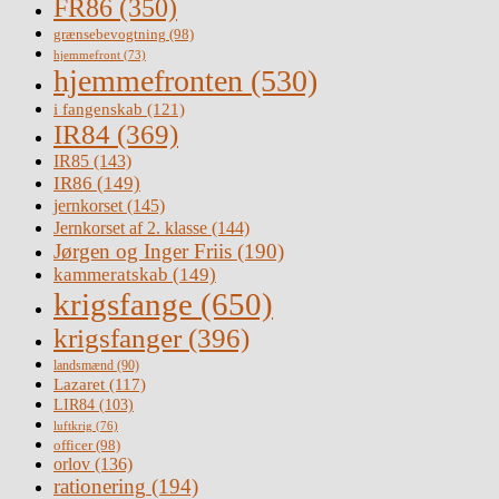
FR86
(350)
grænsebevogtning
(98)
hjemmefront
(73)
hjemmefronten
(530)
i fangenskab
(121)
IR84
(369)
IR85
(143)
IR86
(149)
jernkorset
(145)
Jernkorset af 2. klasse
(144)
Jørgen og Inger Friis
(190)
kammeratskab
(149)
krigsfange
(650)
krigsfanger
(396)
landsmænd
(90)
Lazaret
(117)
LIR84
(103)
luftkrig
(76)
officer
(98)
orlov
(136)
rationering
(194)