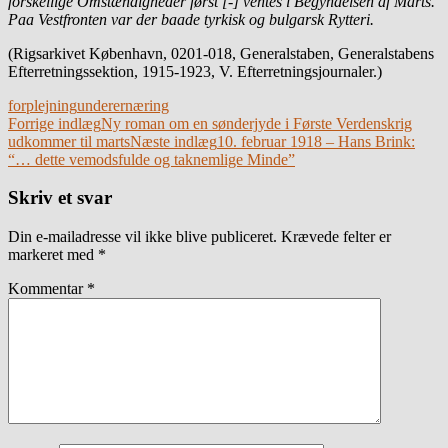
forskellige Omstændigheder først [-] ventes i Begyndelsen af Marts.
Paa Vestfronten var der baade tyrkisk og bulgarsk Rytteri.
(Rigsarkivet København, 0201-018, Generalstaben, Generalstabens
Efterretningssektion, 1915-1923, V. Efterretningsjournaler.)
forplejning
underernæring
Indlægsnavigation
Forrige indlæg
Ny roman om en sønderjyde i Første Verdenskrig
udkommer til marts
Næste indlæg
10. februar 1918 – Hans Brink:
“… dette vemodsfulde og taknemlige Minde”
Skriv et svar
Din e-mailadresse vil ikke blive publiceret.
Krævede felter er
markeret med
*
Kommentar
*