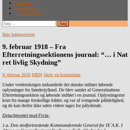
Leksikon
Lokalhistorie
Introduction
Søg
efter:
Ikke kategoriseret
9. februar 1918 – Fra
Efterretningssektionens journal: “… i Nat
ret livlig Skydning”
9. februar 2018
MBN
Skriv en kommentar
Under verdenskrigen indsamlede det danske militær løbende
oplysninger fra Sønderjylland. De blev samlet af Generalstabens
Efterretningssektion og løbende indført i en journal. Oplysningerne
kom fra mange forskellige kilder, og var af svingende pålidelighed,
og de kan derfor ikke uden videre tages for pålydende.
Detachmentet mod Frcia-
1.a. Den stedfortrædende Kommanderende General for IX´A.K. I