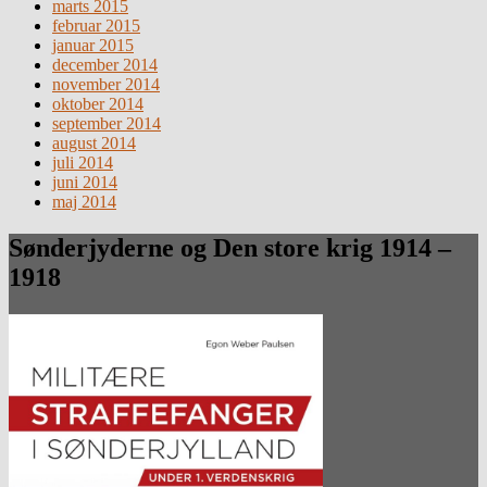
marts 2015
februar 2015
januar 2015
december 2014
november 2014
oktober 2014
september 2014
august 2014
juli 2014
juni 2014
maj 2014
Sønderjyderne og Den store krig 1914 –
1918