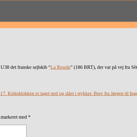
38 det franske sejlskib “
La Resolu
” (186 BRT), der var på vej fra Sè
917. Kirkeklokken er taget ned og slået i stykker. Brev fra Jørgen til Ing
r markeret med
*