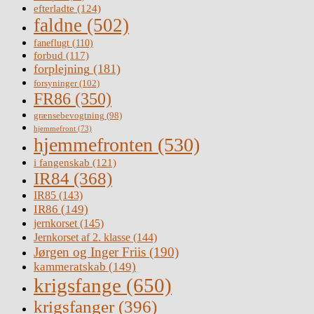
efterladte
(124)
faldne
(502)
faneflugt
(110)
forbud
(117)
forplejning
(181)
forsyninger
(102)
FR86
(350)
grænsebevogtning
(98)
hjemmefront
(73)
hjemmefronten
(530)
i fangenskab
(121)
IR84
(368)
IR85
(143)
IR86
(149)
jernkorset
(145)
Jernkorset af 2. klasse
(144)
Jørgen og Inger Friis
(190)
kammeratskab
(149)
krigsfange
(650)
krigsfanger
(396)