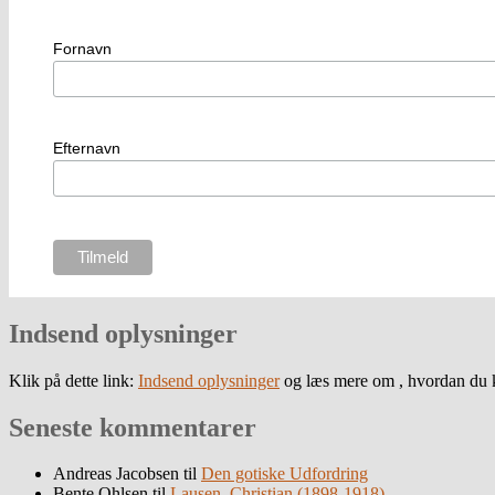
Fornavn
Efternavn
Indsend oplysninger
Klik på dette link:
Indsend oplysninger
og læs mere om , hvordan du k
Seneste kommentarer
Andreas Jacobsen
til
Den gotiske Udfordring
Bente Ohlsen
til
Lausen, Christian (1898-1918)