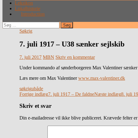
Leksikon
Lokalhistorie
Introduction
Søg
efter:
Søkrig
7. juli 1917 – U38 sænker sejlskib
7. juli 2017
MBN
Skriv en kommentar
Under kommando af sønderborgeren Max Valentiner sænker U
Læs mere om Max Valentiner
www.max-valentiner.dk
søkrig
ubåde
Indlægsnavigation
Forrige indlæg
7. juli 1917 – De faldne
Næste indlæg
8. juli 1
Skriv et svar
Din e-mailadresse vil ikke blive publiceret.
Krævede felter e