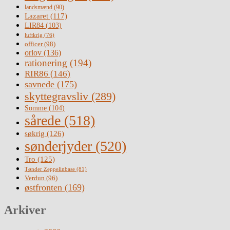
landsmænd
(90)
Lazaret
(117)
LIR84
(103)
luftkrig
(76)
officer
(98)
orlov
(136)
rationering
(194)
RIR86
(146)
savnede
(175)
skyttegravsliv
(289)
Somme
(104)
sårede
(518)
søkrig
(126)
sønderjyder
(520)
Tro
(125)
Tønder Zeppelinbase
(81)
Verdun
(96)
østfronten
(169)
Arkiver