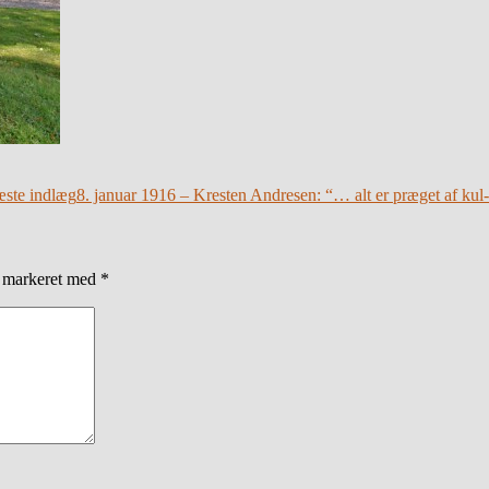
ste indlæg
8. januar 1916 – Kresten Andresen: “… alt er præget af kul-
r markeret med
*