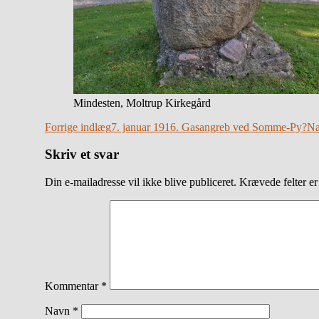
Mindesten, Moltrup Kirkegård
Indlægsnavigation
Forrige indlæg
7. januar 1916. Gasangreb ved Somme-Py?
Næ
Skriv et svar
Din e-mailadresse vil ikke blive publiceret.
Krævede felter e
Kommentar
*
Navn
*