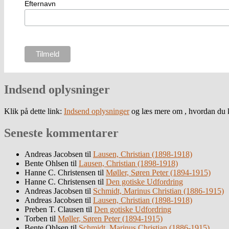
Efternavn
Indsend oplysninger
Klik på dette link:
Indsend oplysninger
og læs mere om , hvordan du k
Seneste kommentarer
Andreas Jacobsen
til
Lausen, Christian (1898-1918)
Bente Ohlsen
til
Lausen, Christian (1898-1918)
Hanne C. Christensen
til
Møller, Søren Peter (1894-1915)
Hanne C. Christensen
til
Den gotiske Udfordring
Andreas Jacobsen
til
Schmidt, Marinus Christian (1886-1915)
Andreas Jacobsen
til
Lausen, Christian (1898-1918)
Preben T. Clausen
til
Den gotiske Udfordring
Torben
til
Møller, Søren Peter (1894-1915)
Bente Ohlsen
til
Schmidt, Marinus Christian (1886-1915)