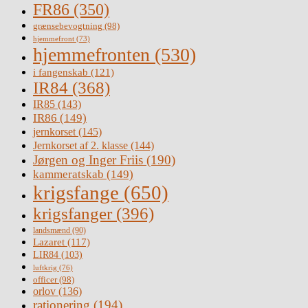
FR86
(350)
grænsebevogtning
(98)
hjemmefront
(73)
hjemmefronten
(530)
i fangenskab
(121)
IR84
(368)
IR85
(143)
IR86
(149)
jernkorset
(145)
Jernkorset af 2. klasse
(144)
Jørgen og Inger Friis
(190)
kammeratskab
(149)
krigsfange
(650)
krigsfanger
(396)
landsmænd
(90)
Lazaret
(117)
LIR84
(103)
luftkrig
(76)
officer
(98)
orlov
(136)
rationering
(194)