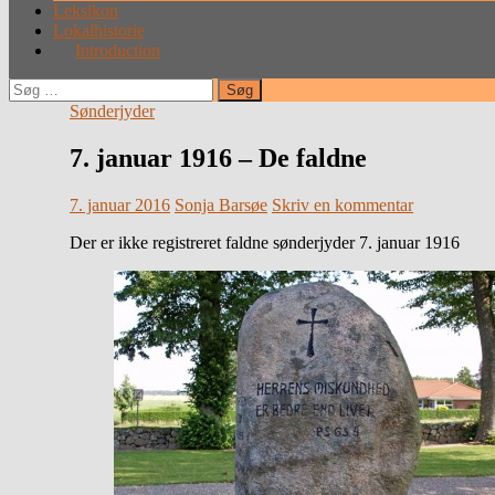
Leksikon
Lokalhistorie
Introduction
Søg
efter:
Sønderjyder
7. januar 1916 – De faldne
7. januar 2016
Sonja Barsøe
Skriv en kommentar
Der er ikke registreret faldne sønderjyder 7. januar 1916