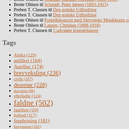
Bente Ohlsen
til
Schmidt, Peter Jørgen (1893-1915)
Preben T. Clausen
til
Den gotiske Udfordring
Preben T. Clausen
til
Den gotiske Udfordring
Bente Ohlsen
til
Fortællekoncert med Slesvigske Musikkorps o
Bente Ohlsen
til
Lausen, Christian (1898-1918)
Preben T. Clausen
til
5 udvalgte krigsdeltagere
Tags
Afrika
(129)
artilleri
(164)
Aurillac
(174)
brevveksling
(236)
civile
(107)
desertør
(228)
disciplin
(96)
efterladte
(124)
faldne
(502)
faneflugt
(110)
forbud
(117)
forplejning
(181)
forsyninger
(102)