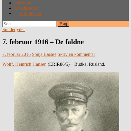
Leksikon
Lokalhistorie
Introduction
Søg
efter:
Sønderjyder
7. februar 1916 – De faldne
7. februar 2016
Sonja Barsøe
Skriv en kommentar
Wolff, Heinrich Hansen
(ERIR86/5) – Budka, Rusland.