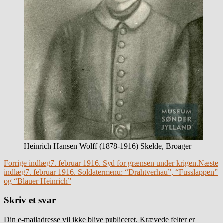
Heinrich Hansen Wolff (1878-1916) Skelde, Broager
Indlægsnavigation
Forrige indlæg
7. februar 1916. Syd for grænsen under krigen.
Næste
indlæg
7. februar 1916. Soldatermenu: “Drahtverhau”, “Fusslappen”
og “Blauer Heinrich”
Skriv et svar
Din e-mailadresse vil ikke blive publiceret.
Krævede felter er