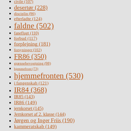
civile
(107)
desertør
(228)
disciplin
(96)
efterladte
(124)
faldne
(502)
faneflugt
(110)
forbud
(117)
forplejning
(181)
forsyninger
(102)
FR86
(350)
grænsebevogtning
(98)
hjemmefront
(73)
hjemmefronten
(530)
i fangenskab
(121)
IR84
(368)
IR85
(143)
IR86
(149)
jernkorset
(145)
Jernkorset af 2. klasse
(144)
Jørgen og Inger Friis
(190)
kammeratskab
(149)