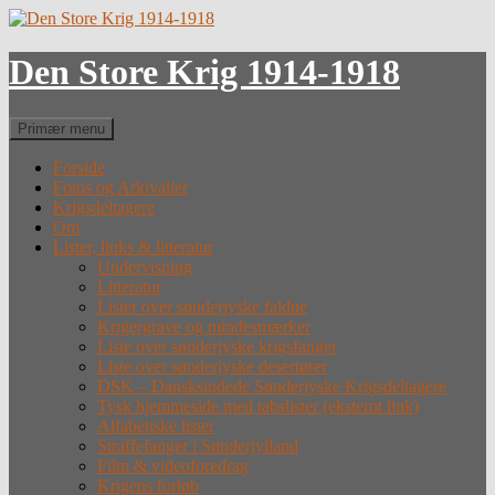
Hop
til
indhold
Den Store Krig 1914-1918
Søg
Primær menu
Forside
Fotos og Arkivalier
Krigsdeltagere
Om
Lister, links & litteratur
Undervisning
Litteratur
Lister over sønderjyske faldne
Krigergrave og mindesmærker
Liste over sønderjyske krigsfanger
Liste over sønderjyske desertører
DSK – Dansksindede Sønderjyske Krigsdeltagere
Tysk hjemmeside med tabslister (eksternt link)
Alfabetiske lister
Straffefanger i Sønderjylland
Film & videoforedrag
Krigens forløb