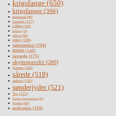
krigsfange
(650)
krigsfanger
(396)
landsmænd
(90)
Lazaret
(117)
LIR84
(103)
luftkrig
(76)
officer
(98)
orlov
(136)
rationering
(194)
RIR86
(146)
savnede
(175)
skyttegravsliv
(289)
Somme
(104)
sårede
(518)
søkrig
(126)
sønderjyder
(521)
Tro
(125)
Tønder Zeppelinbase
(81)
Verdun
(96)
østfronten
(169)