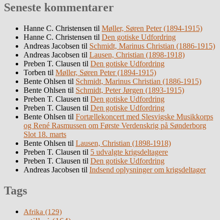
Seneste kommentarer
Hanne C. Christensen
til
Møller, Søren Peter (1894-1915)
Hanne C. Christensen
til
Den gotiske Udfordring
Andreas Jacobsen
til
Schmidt, Marinus Christian (1886-1915)
Andreas Jacobsen
til
Lausen, Christian (1898-1918)
Preben T. Clausen
til
Den gotiske Udfordring
Torben
til
Møller, Søren Peter (1894-1915)
Bente Ohlsen
til
Schmidt, Marinus Christian (1886-1915)
Bente Ohlsen
til
Schmidt, Peter Jørgen (1893-1915)
Preben T. Clausen
til
Den gotiske Udfordring
Preben T. Clausen
til
Den gotiske Udfordring
Bente Ohlsen
til
Fortællekoncert med Slesvigske Musikkorps
og René Rasmussen om Første Verdenskrig på Sønderborg
Slot 18. marts
Bente Ohlsen
til
Lausen, Christian (1898-1918)
Preben T. Clausen
til
5 udvalgte krigsdeltagere
Preben T. Clausen
til
Den gotiske Udfordring
Andreas Jacobsen
til
Indsend oplysninger om krigsdeltager
Tags
Afrika
(129)