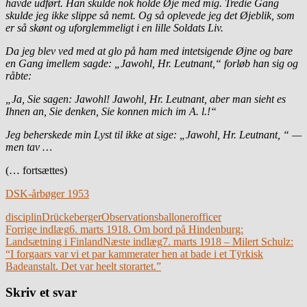
havde udført. Han skulde nok holde Øje med mig. Tredie Gang
skulde jeg ikke slippe så nemt. Og så oplevede jeg det Øjeblik, som
er så skønt og uforglemmeligt i en lille Soldats Liv.
Da jeg blev ved med at glo på ham med intetsigende Øjne og bare
en Gang imellem sagde: „Jawohl, Hr. Leutnant,“ forløb han sig og
råbte:
„Ja, Sie sagen: Jawohl! Jawohl, Hr. Leutnant, aber man sieht es
Ihnen an, Sie denken, Sie konnen mich im A. l.!“
Jeg beherskede min Lyst til ikke at sige: „Jawohl, Hr. Leutnant, “ —
men tav …
(… fortsættes)
DSK-årbøger 1953
disciplin
Drückeberger
Observationsballoner
officer
Indlægsnavigation
Forrige indlæg
6. marts 1918. Om bord på Hindenburg:
Landsætning i Finland
Næste indlæg
7. marts 1918 – Milert Schulz:
“I forgaars var vi et par kammerater hen at bade i et Tÿrkisk
Badeanstalt. Det var heelt storartet.”
Skriv et svar