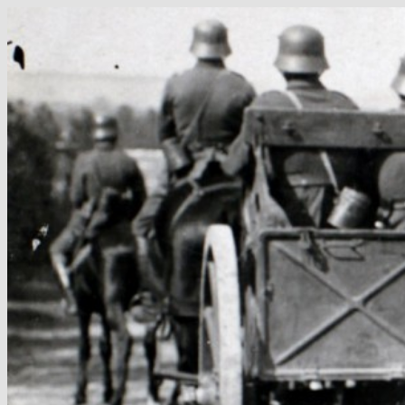
Hop
til
indhold