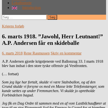
Lokalhistorie
Introduction
Søg
efter:
Krigens forløb
6. marts 1918. ”Jawohl, Herr Leutnant!”
A.P. Andersen får en skideballe
6. marts 2018
Rene Rasmussen
Skriv en kommentar
A.P. Andersen gjorde krigstjeneste ved Ballonzug 33. I marts 1918
blev han indsat i den store tyske offensiv på Vestfronten.
(… fortsat)
Som jeg lige har fortalt, skulde vi være Stabsballon, og af den
Grund skulde vi forsyne os med en Masse lette Telefonstænger, som
kunde sættes op under Fremmarchen. Vi skulde jo opretholde
Forbindelsen bagud.
Jeg fik en Dag Ordre til sammen med en af vore Lastbilchauffører at
tage til en stor Pionerpark Syd for Fresnoy le Grand for at hjemføre