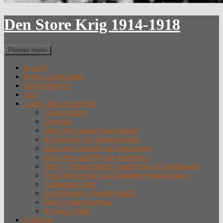
Den Store Krig 1914-1918
Søg
Primær menu
Forside
Fotos og Arkivalier
Krigsdeltagere
Om
Lister, links & litteratur
Undervisning
Litteratur
Lister over sønderjyske faldne
Krigergrave og mindesmærker
Liste over sønderjyske krigsfanger
Liste over sønderjyske desertører
DSK – Dansksindede Sønderjyske Krigsdeltagere
Tysk hjemmeside med tabslister (eksternt link)
Alfabetiske lister
Straffefanger i Sønderjylland
Film & videoforedrag
Krigens forløb
Leksikon