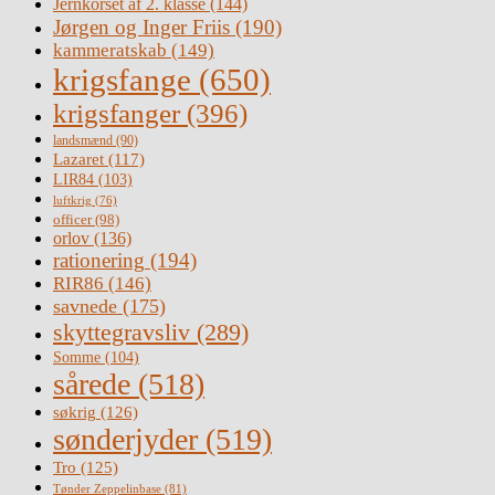
Jernkorset af 2. klasse
(144)
Jørgen og Inger Friis
(190)
kammeratskab
(149)
krigsfange
(650)
krigsfanger
(396)
landsmænd
(90)
Lazaret
(117)
LIR84
(103)
luftkrig
(76)
officer
(98)
orlov
(136)
rationering
(194)
RIR86
(146)
savnede
(175)
skyttegravsliv
(289)
Somme
(104)
sårede
(518)
søkrig
(126)
sønderjyder
(519)
Tro
(125)
Tønder Zeppelinbase
(81)