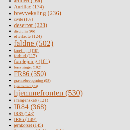
artilleri
(164)
Aurillac
(174)
brevveksling
(236)
civile
(107)
desertør
(228)
disciplin
(96)
efterladte
(124)
faldne
(502)
faneflugt
(110)
forbud
(117)
forplejning
(181)
forsyninger
(102)
FR86
(350)
grænsebevogtning
(98)
hjemmefront
(73)
hjemmefronten
(530)
i fangenskab
(121)
IR84
(368)
IR85
(143)
IR86
(149)
jernkorset
(145)