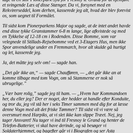
et svingende Læs af disse Stænger. Da vi, forsynet med en
Rekvirerseddel, kom derhen, kasserede jeg alt, hvad der blev forevist
os, som uegnet til Formålet.
Til sidst kom Pionerparkens Major og sagde, at de intet andet havde
end disse tykke Granstammer 6-8 m lange, lige afkvistede og med
en Tykkelse af 12-18 cm i Rodenden. Disse Bomme, som var
velegnede til Stillads-Rejsebomme ved et 3-Etagers Hus, men ikke
Spor anvendelige under en Fremmarch, hvor alt skulde gå hurtigt
og let, kasserede jeg.
Ja, det måtte jeg selv om! — sagde han.
„Det går ikke an,“ — sagde Chaufføren, — „det går ikke an at
komme tilbage med tom Vogn, om så Stammerne er nok så
ubrugelige.”
„Vær bare rolig,” sagde jeg til ham. — „Hvem har Kommandoen
her, du eller jeg? Der er noget, der hedder at handle efter Konduite,
og tror du, jeg vil stå her i seks Timer sammen med dig for at læsse
denne Vogn med alt det friske Tømmer? Til sidst vil vi være så
oversmurt med Harpiks, at vi slet ikke kan slippe Træet. Nej, jeg
tager Ansvaret! Nu tager vi ind til Fresnoy le Grand og henter de
Telefon-Batterier, vi skal have derinde, og så besøger vi
Soldaterhjemmet, og bagefter går vi i Biografen og ser Asta