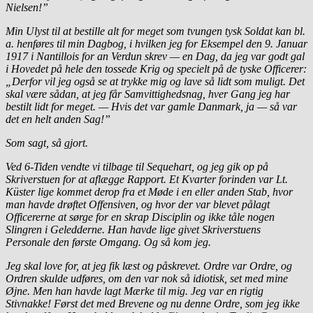
Nielsen!”
Min Ulyst til at bestille alt for meget som tvungen tysk Soldat kan bl.
a. henføres til min Dagbog, i hvilken jeg for Eksempel den 9. Januar
1917 i Nantillois for an Verdun skrev — en Dag, da jeg var godt gal
i Hovedet på hele den tossede Krig og specielt på de tyske Officerer:
„Derfor vil jeg også se at trykke mig og lave så lidt som muligt. Det
skal være sådan, at jeg får Samvittighedsnag, hver Gang jeg har
bestilt lidt for meget. — Hvis det var gamle Danmark, ja — så var
det en helt anden Sag!”
Som sagt, så gjort.
Ved 6-Tiden vendte vi tilbage til Sequehart, og jeg gik op på
Skriverstuen for at aflægge Rapport. Et Kvarter forinden var Lt.
Küster lige kommet derop fra et Møde i en eller anden Stab, hvor
man havde drøftet Offensiven, og hvor der var blevet pålagt
Officererne at sørge for en skrap Disciplin og ikke tåle nogen
Slingren i Geledderne. Han havde lige givet Skriverstuens
Personale den første Omgang. Og så kom jeg.
Jeg skal love for, at jeg fik læst og påskrevet. Ordre var Ordre, og
Ordren skulde udføres, om den var nok så idiotisk, set med mine
Øjne. Men han havde lagt Mærke til mig. Jeg var en rigtig
Stivnakke! Først det med Brevene og nu denne Ordre, som jeg ikke