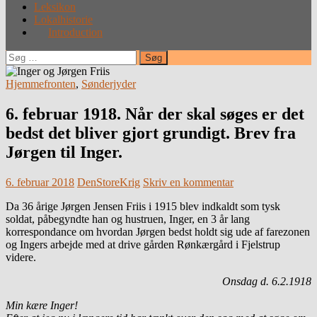
Leksikon
Lokalhistorie
Introduction
Søg
efter:
Hjemmefronten
,
Sønderjyder
6. februar 1918. Når der skal søges er det
bedst det bliver gjort grundigt. Brev fra
Jørgen til Inger.
6. februar 2018
DenStoreKrig
Skriv en kommentar
Da 36 årige Jørgen Jensen Friis i 1915 blev indkaldt som tysk
soldat, påbegyndte han og hustruen, Inger, en 3 år lang
korrespondance om hvordan Jørgen bedst holdt sig ude af farezonen
og Ingers arbejde med at drive gården Rønkærgård i Fjelstrup
videre.
Onsdag d. 6.2.1918
Min kære Inger!