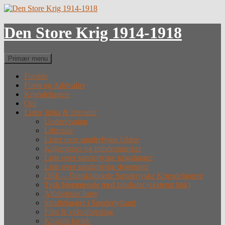
Hop
til
indhold
Den Store Krig 1914-1918
Søg
Primær menu
Forside
Fotos og Arkivalier
Krigsdeltagere
Om
Lister, links & litteratur
Undervisning
Litteratur
Lister over sønderjyske faldne
Krigergrave og mindesmærker
Liste over sønderjyske krigsfanger
Liste over sønderjyske desertører
DSK – Dansksindede Sønderjyske Krigsdeltagere
Tysk hjemmeside med tabslister (eksternt link)
Alfabetiske lister
Straffefanger i Sønderjylland
Film & videoforedrag
Krigens forløb