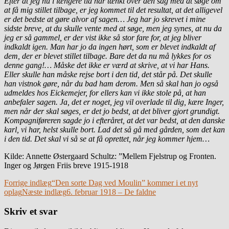
Efter at jeg nu i længere tid har tænkt over den sag med at søge om
at få mig stillet tilbage, er jeg kommet til det resultat, at det alligevel
er det bedste at gøre alvor af sagen… Jeg har jo skrevet i mine
sidste breve, at du skulle vente med at søge, men jeg synes, at nu da
jeg er så gammel, er der vist ikke så stor fare for, at jeg bliver
indkaldt igen. Man har jo da ingen hørt, som er blevet indkaldt af
dem, der er blevet stillet tilbage. Bare det da nu må lykkes for os
denne gang!… Måske det ikke er værd at skrive, at vi har Hans.
Eller skulle han måske rejse bort i den tid, det står på. Det skulle
han vistnok gøre, når du bad ham derom. Men så skal han jo også
udmeldes hos Eickemejer, for ellers kan vi ikke stole på, at han
anbefaler sagen. Ja, det er noget, jeg vil overlade til dig, kære Inger,
men når der skal søges, er det jo bedst, at det bliver gjort grundigt.
Kompagniføreren sagde jo i efteråret, at det var bedst, at den danske
karl, vi har, helst skulle bort. Lad det så gå med gården, som det kan
i den tid. Det skal vi så se at få oprettet, når jeg kommer hjem…
Kilde: Annette Østergaard Schultz: ”Mellem Fjelstrup og Fronten.
Inger og Jørgen Friis breve 1915-1918
Indlægsnavigation
Forrige indlæg
“Den sorte Dag ved Moulin” kommer i et nyt
oplag
Næste indlæg
6. februar 1918 – De faldne
Skriv et svar