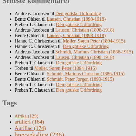
Seneste kommentarer
Andreas Jacobsen
til
Den gotiske Udfordring
Bente Ohlsen
til
Lausen, Christian (1898-1918)
Preben T. Clausen
til
Den gotiske Udfordring
Andreas Jacobsen
til
Lausen, Christian (1898-1918)
Bente Ohlsen
til
Lausen, Christian (1898-1918)
Hanne C. Christensen
til
Møller, Søren Peter (1894-1915)
Hanne C. Christensen
til
Den gotiske Udfordring
Andreas Jacobsen
til
Schmidt, Marinus Christian (1886-1915)
Andreas Jacobsen
til
Lausen, Christian (1898-1918)
Preben T. Clausen
til
Den gotiske Udfordring
Torben
til
Møller, Søren Peter (1894-1915)
Bente Ohlsen
til
Schmidt, Marinus Christian (1886-1915)
Bente Ohlsen
til
Schmidt, Peter Jørgen (1893-1915)
Preben T. Clausen
til
Den gotiske Udfordring
Preben T. Clausen
til
Den gotiske Udfordring
Tags
Afrika
(129)
artilleri
(164)
Aurillac
(174)
brevveksling
(236)