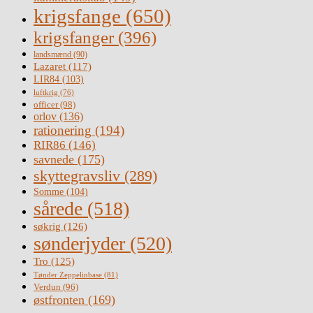
krigsfange
(650)
krigsfanger
(396)
landsmænd
(90)
Lazaret
(117)
LIR84
(103)
luftkrig
(76)
officer
(98)
orlov
(136)
rationering
(194)
RIR86
(146)
savnede
(175)
skyttegravsliv
(289)
Somme
(104)
sårede
(518)
søkrig
(126)
sønderjyder
(520)
Tro
(125)
Tønder Zeppelinbase
(81)
Verdun
(96)
østfronten
(169)