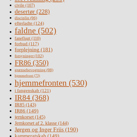
civile
(107)
desertør
(228)
disciplin
(96)
efterladte
(124)
faldne
(502)
faneflugt
(110)
forbud
(117)
forplejning
(181)
forsyninger
(102)
FR86
(350)
grænsebevogtning
(98)
hjemmefront
(73)
hjemmefronten
(530)
i fangenskab
(121)
IR84
(368)
IR85
(143)
IR86
(149)
jernkorset
(145)
Jernkorset af 2. klasse
(144)
Jørgen og Inger Friis
(190)
kammeratskab
(149)