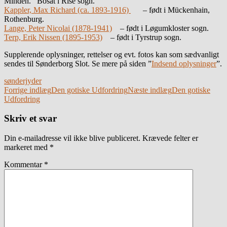
Minden. Bosat i Rise sogn.
Kappler, Max Richard (ca. 1893-1916)
– født i Mückenhain,
Rothenburg.
Lange, Peter Nicolai (1878-1941)
– født i Løgumkloster sogn.
Terp, Erik Nissen (1895-1953)
– født i Tyrstrup sogn.
Supplerende oplysninger, rettelser og evt. fotos kan som sædvanligt
sendes til Sønderborg Slot. Se mere på siden ”
Indsend oplysninger
”.
sønderjyder
Indlægsnavigation
Forrige indlæg
Den gotiske Udfordring
Næste indlæg
Den gotiske
Udfordring
Skriv et svar
Din e-mailadresse vil ikke blive publiceret.
Krævede felter er
markeret med
*
Kommentar
*