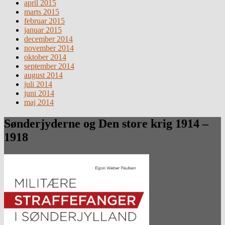
april 2015
marts 2015
februar 2015
januar 2015
december 2014
november 2014
oktober 2014
september 2014
august 2014
juli 2014
juni 2014
maj 2014
Sønderjyderne og Den store krig 1914 –
1918