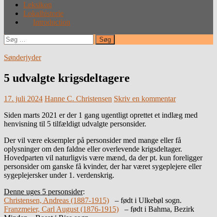
Leksikon
Lokalhistorie
Introduction
Søg
efter:
Sønderjyder
5 udvalgte krigsdeltagere
17. juli 2024
Hanne C. Christensen
Skriv en kommentar
Siden marts 2021 er der 1 gang ugentligt oprettet et indlæg med
henvisning til 5 tilfældigt udvalgte personsider.
Der vil være eksempler på personsider med mange eller få
oplysninger om den faldne eller overlevende krigsdeltager.
Hovedparten vil naturligvis være mænd, da der pt. kun foreligger
personsider om ganske få kvinder, der har været sygeplejere eller
sygeplejersker under 1. verdenskrig.
Denne uges 5 personsider
:
Christensen, Andreas (1887-1915)
– født i Ulkebøl sogn.
Franzmeier, Carl August (1876-1915)
– født i Bahma, Bezirk