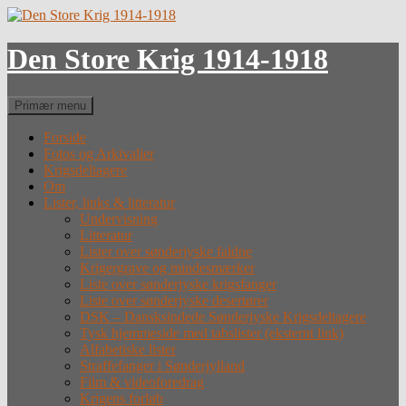
Hop
til
indhold
Den Store Krig 1914-1918
Søg
Primær menu
Forside
Fotos og Arkivalier
Krigsdeltagere
Om
Lister, links & litteratur
Undervisning
Litteratur
Lister over sønderjyske faldne
Krigergrave og mindesmærker
Liste over sønderjyske krigsfanger
Liste over sønderjyske desertører
DSK – Dansksindede Sønderjyske Krigsdeltagere
Tysk hjemmeside med tabslister (eksternt link)
Alfabetiske lister
Straffefanger i Sønderjylland
Film & videoforedrag
Krigens forløb