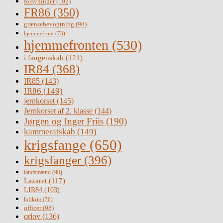
forsyninger
(102)
FR86
(350)
grænsebevogtning
(98)
hjemmefront
(73)
hjemmefronten
(530)
i fangenskab
(121)
IR84
(368)
IR85
(143)
IR86
(149)
jernkorset
(145)
Jernkorset af 2. klasse
(144)
Jørgen og Inger Friis
(190)
kammeratskab
(149)
krigsfange
(650)
krigsfanger
(396)
landsmænd
(90)
Lazaret
(117)
LIR84
(103)
luftkrig
(76)
officer
(98)
orlov
(136)