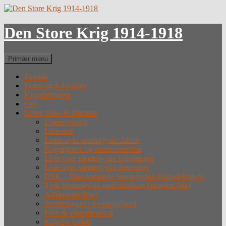
Hop
til
indhold
Den Store Krig 1914-1918
Søg
Primær menu
Forside
Fotos og Arkivalier
Krigsdeltagere
Om
Lister, links & litteratur
Undervisning
Litteratur
Lister over sønderjyske faldne
Krigergrave og mindesmærker
Liste over sønderjyske krigsfanger
Liste over sønderjyske desertører
DSK – Dansksindede Sønderjyske Krigsdeltagere
Tysk hjemmeside med tabslister (eksternt link)
Alfabetiske lister
Straffefanger i Sønderjylland
Film & videoforedrag
Krigens forløb