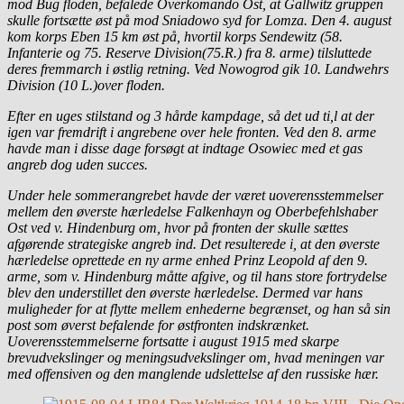
mod Bug floden, befalede Overkomando Ost, at Gallwitz gruppen
skulle fortsætte øst på mod Sniadowo syd for Lomza. Den 4. august
kom korps Eben 15 km øst på, hvortil korps Sendewitz (58.
Infanterie og 75. Reserve Division(75.R.) fra 8. arme) tilsluttede
deres fremmarch i østlig retning. Ved Nowogrod gik 10. Landwehrs
Division (10 L.)over floden.
Efter en uges stilstand og 3 hårde kampdage, så det ud ti,l at der
igen var fremdrift i angrebene over hele fronten. Ved den 8. arme
havde man i disse dage forsøgt at indtage Osowiec med et gas
angreb dog uden succes.
Under hele sommerangrebet havde der været uoverensstemmelser
mellem den øverste hærledelse Falkenhayn og Oberbefehlshaber
Ost ved v. Hindenburg om, hvor på fronten der skulle sættes
afgørende strategiske angreb ind. Det resulterede i, at den øverste
hærledelse oprettede en ny arme enhed Prinz Leopold af den 9.
arme, som v. Hindenburg måtte afgive, og til hans store fortrydelse
blev den understillet den øverste hærledelse. Dermed var hans
muligheder for at flytte mellem enhederne begrænset, og han så sin
post som øverst befalende for østfronten indskrænket.
Uoverensstemmelserne fortsatte i august 1915 med skarpe
brevudvekslinger og meningsudvekslinger om, hvad meningen var
med offensiven og den manglende udslettelse af den russiske hær.