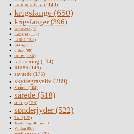
kammeratskab
(149)
krigsfange
(650)
krigsfanger
(396)
landsmænd
(90)
Lazaret
(117)
LIR84
(103)
luftkrig
(76)
officer
(98)
orlov
(136)
rationering
(194)
RIR86
(146)
savnede
(175)
skyttegravsliv
(289)
Somme
(104)
sårede
(518)
søkrig
(126)
sønderjyder
(522)
Tro
(125)
Tønder Zeppelinbase
(81)
Verdun
(96)
østfronten
(169)