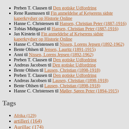
Preben T. Clausen
til
Den gotiske Udfordring
Rene Rasmussen
til
Fin anmeldelse af Kejserens sidste
kaperkrydser op Historie Online
Hanne C. Christensen
til
Hansen, Christian Peter (1887-1916)
Tobias Midtgaard
til
Hansen, Christian Peter (1887-1916)
Jan Kirstein
til
Fin anmeldelse af Kejserens sidste
kaperkrydser op Historie Online
Hanne C. Christensen
til
Nissen, Lorens Jepsen (1892-1962)
Bente Ohlsen
til
Jensen, Lauritz (1891-1915)
Anni
til
Nissen, Lorens Jepsen (1892-1962)
Preben T. Clausen
til
Den gotiske Udfordring
Andreas Jacobsen
til
Den gotiske Udfordring
Bente Ohlsen
til
Lausen, Christian (1898-1918)
Preben T. Clausen
til
Den gotiske Udfordring
Andreas Jacobsen
til
Lausen, Christian (1898-1918)
Bente Ohlsen
til
Lausen, Christian (1898-1918)
Hanne C. Christensen
til
Møller, Søren Peter (1894-1915)
Tags
Afrika
(129)
artilleri
(164)
Aurillac
(174)