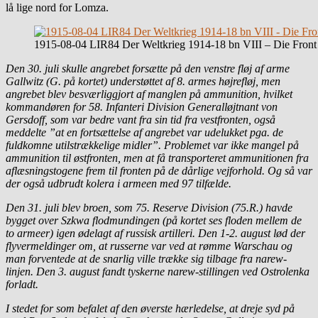
lå lige nord for Lomza.
1915-08-04 LIR84 Der Weltkrieg 1914-18 bn VIII – Die Front 
Den 30. juli skulle angrebet forsætte på den venstre fløj af arme
Gallwitz (G. på kortet) understøttet af 8. armes højrefløj, men
angrebet blev besværliggjort af manglen på ammunition, hvilket
kommandøren for 58. Infanteri Division Generalløjtnant von
Gersdoff, som var bedre vant fra sin tid fra vestfronten, også
meddelte ”at en fortsættelse af angrebet var udelukket pga. de
fuldkomne utilstrækkelige midler”. Problemet var ikke mangel på
ammunition til østfronten, men at få transporteret ammunitionen fra
aflæsningstogene frem til fronten på de dårlige vejforhold. Og så var
der også udbrudt kolera i armeen med 97 tilfælde.
Den 31. juli blev broen, som 75. Reserve Division (75.R.) havde
bygget over Szkwa flodmundingen (på kortet ses floden mellem de
to armeer) igen ødelagt af russisk artilleri. Den 1-2. august lød der
flyvermeldinger om, at russerne var ved at rømme Warschau og
man forventede at de snarlig ville trække sig tilbage fra narew-
linjen. Den 3. august fandt tyskerne narew-stillingen ved Ostrolenka
forladt.
I stedet for som befalet af den øverste hærledelse, at dreje syd på