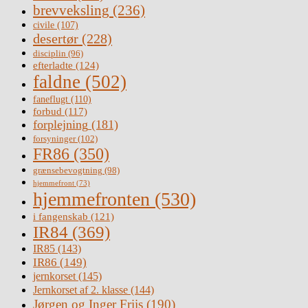
brevveksling
(236)
civile
(107)
desertør
(228)
disciplin
(96)
efterladte
(124)
faldne
(502)
faneflugt
(110)
forbud
(117)
forplejning
(181)
forsyninger
(102)
FR86
(350)
grænsebevogtning
(98)
hjemmefront
(73)
hjemmefronten
(530)
i fangenskab
(121)
IR84
(369)
IR85
(143)
IR86
(149)
jernkorset
(145)
Jernkorset af 2. klasse
(144)
Jørgen og Inger Friis
(190)