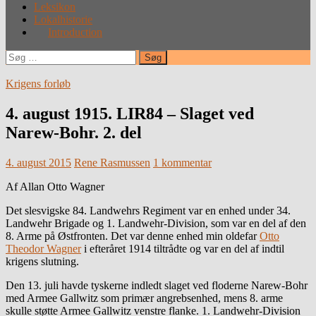
Leksikon
Lokalhistorie
Introduction
Søg
efter:
Krigens forløb
4. august 1915. LIR84 – Slaget ved
Narew-Bohr. 2. del
4. august 2015
Rene Rasmussen
1 kommentar
Af Allan Otto Wagner
Det slesvigske 84. Landwehrs Regiment var en enhed under 34.
Landwehr Brigade og 1. Landwehr-Division, som var en del af den
8. Arme på Østfronten. Det var denne enhed min oldefar
Otto
Theodor Wagner
i efteråret 1914 tiltrådte og var en del af indtil
krigens slutning.
Den 13. juli havde tyskerne indledt slaget ved floderne Narew-Bohr
med Armee Gallwitz som primær angrebsenhed, mens 8. arme
skulle støtte Armee Gallwitz venstre flanke. 1. Landwehr-Division