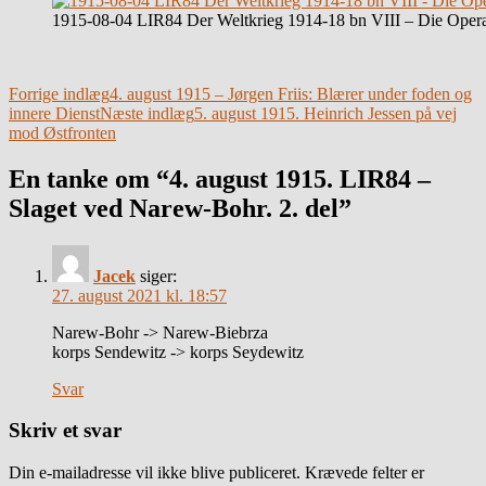
1915-08-04 LIR84 Der Weltkrieg 1914-18 bn VIII – Die Opera
Indlægsnavigation
Forrige indlæg
4. august 1915 – Jørgen Friis: Blærer under foden og
innere Dienst
Næste indlæg
5. august 1915. Heinrich Jessen på vej
mod Østfronten
En tanke om “4. august 1915. LIR84 –
Slaget ved Narew-Bohr. 2. del”
Jacek
siger:
27. august 2021 kl. 18:57
Narew-Bohr -> Narew-Biebrza
korps Sendewitz -> korps Seydewitz
Svar
Skriv et svar
Din e-mailadresse vil ikke blive publiceret.
Krævede felter er