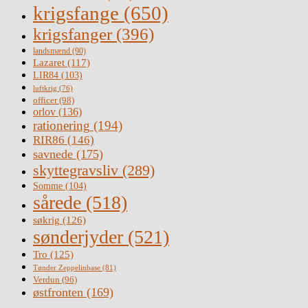
krigsfange
(650)
krigsfanger
(396)
landsmænd
(90)
Lazaret
(117)
LIR84
(103)
luftkrig
(76)
officer
(98)
orlov
(136)
rationering
(194)
RIR86
(146)
savnede
(175)
skyttegravsliv
(289)
Somme
(104)
sårede
(518)
søkrig
(126)
sønderjyder
(521)
Tro
(125)
Tønder Zeppelinbase
(81)
Verdun
(96)
østfronten
(169)