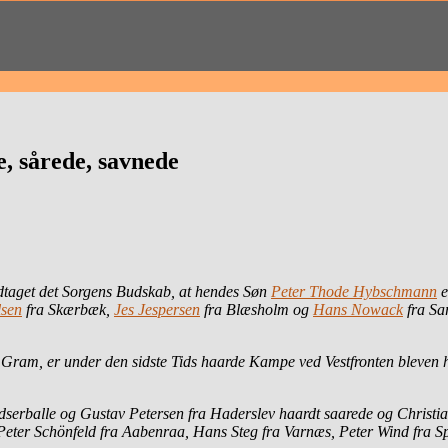
, sårede, savnede
odtaget det Sorgens Budskab, at hendes Søn
Peter Thode Hybschmann
e
lsen
fra Skærbæk,
Jes Jespersen
fra Blæsholm og
Hans Nowack
fra Sar
 Gram, er under den sidste Tids haarde Kampe ved Vestfronten bleven 
 Adserballe og Gustav Petersen fra Haderslev haardt saarede og Christi
Peter Schönfeld fra Aabenraa, Hans Steg fra Varnæs, Peter Wind fra Spa