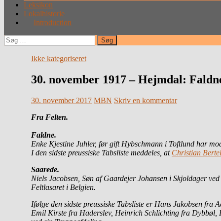
Leksikon
Lokalhistorie
Introduction
Søg
efter:
Ikke kategoriseret
30. november 1917 – Hejmdal: Faldne
30. november 2017
MBN
Skriv en kommentar
Fra Felten.
Faldne.
Enke Kjestine Juhler, før gift Hybschmann i Toftlund har m
I den sidste preussiske Tabsliste meddeles, at
Christian Berte
Saarede.
Niels Jacobsen, Søn af Gaardejer Johansen i Skjoldager ved
Feltlasaret i Belgien.
Ifølge den sidste preussiske Tabsliste er Hans Jakobsen fra
Emil Kirste fra Haderslev, Heinrich Schlichting fra Dybbøl, 