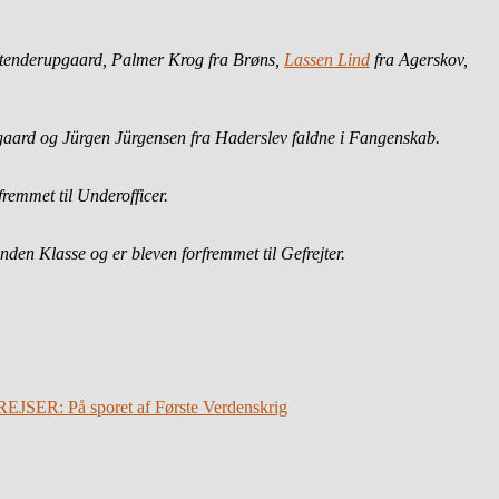
Stenderupgaard, Palmer Krog fra Brøns,
Lassen Lind
fra Agerskov,
gaard og Jürgen Jürgensen fra Haderslev faldne i Fangenskab.
remmet til Underofficer.
den Klasse og er bleven forfremmet til Gefrejter.
ER: På sporet af Første Verdenskrig