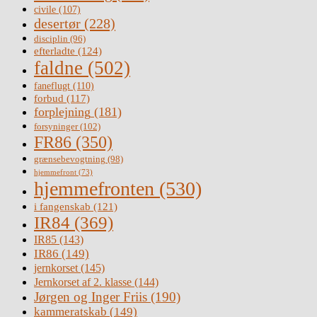
civile
(107)
desertør
(228)
disciplin
(96)
efterladte
(124)
faldne
(502)
faneflugt
(110)
forbud
(117)
forplejning
(181)
forsyninger
(102)
FR86
(350)
grænsebevogtning
(98)
hjemmefront
(73)
hjemmefronten
(530)
i fangenskab
(121)
IR84
(369)
IR85
(143)
IR86
(149)
jernkorset
(145)
Jernkorset af 2. klasse
(144)
Jørgen og Inger Friis
(190)
kammeratskab
(149)