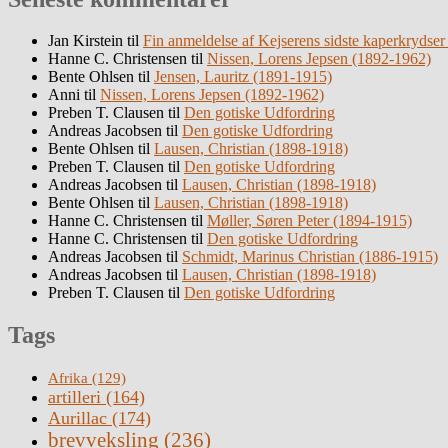
Jan Kirstein
til
Fin anmeldelse af Kejserens sidste kaperkrydser
Hanne C. Christensen
til
Nissen, Lorens Jepsen (1892-1962)
Bente Ohlsen
til
Jensen, Lauritz (1891-1915)
Anni
til
Nissen, Lorens Jepsen (1892-1962)
Preben T. Clausen
til
Den gotiske Udfordring
Andreas Jacobsen
til
Den gotiske Udfordring
Bente Ohlsen
til
Lausen, Christian (1898-1918)
Preben T. Clausen
til
Den gotiske Udfordring
Andreas Jacobsen
til
Lausen, Christian (1898-1918)
Bente Ohlsen
til
Lausen, Christian (1898-1918)
Hanne C. Christensen
til
Møller, Søren Peter (1894-1915)
Hanne C. Christensen
til
Den gotiske Udfordring
Andreas Jacobsen
til
Schmidt, Marinus Christian (1886-1915)
Andreas Jacobsen
til
Lausen, Christian (1898-1918)
Preben T. Clausen
til
Den gotiske Udfordring
Tags
Afrika
(129)
artilleri
(164)
Aurillac
(174)
brevveksling
(236)