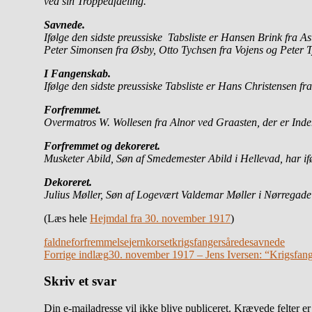
ved sin Troppeafdeling.
Savnede.
Ifølge den sidste preussiske Tabsliste er Hansen Brink fra A
Peter Simonsen fra Øsby, Otto Tychsen fra Vojens og Peter 
I Fangenskab.
Ifølge den sidste preussiske Tabsliste er Hans Christensen
Forfremmet.
Overmatros W. Wollesen fra Alnor ved Graasten, der er Indeha
Forfremmet og dekoreret.
Musketer Abild, Søn af Smedemester Abild i Hellevad, har if
Dekoreret.
Julius Møller, Søn af Logevært Valdemar Møller i Nørregade i
(Læs hele
Hejmdal fra 30. november 1917
)
faldne
forfremmelse
jernkorset
krigsfanger
sårede
savnede
Indlægsnavigation
Forrige indlæg
30. november 1917 – Jens Iversen: “Krigsfanger
Skriv et svar
Din e-mailadresse vil ikke blive publiceret.
Krævede felter e