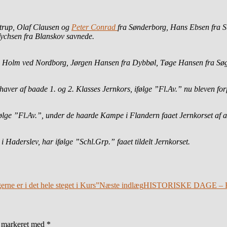
strup, Olaf Clausen og
Peter Conrad
fra Sønderborg, Hans Ebsen fra 
Tychsen fra Blanskov savnede.
 fra Holm ved Nordborg, Jørgen Hansen fra Dybbøl, Tøge Hansen fra Sø
ver af baade 1. og 2. Klasses Jernkors, ifølge ”Fl.Av.” nu bleven forf
ølge ”Fl.Av.”, under de haarde Kampe i Flandern faaet Jernkorset af an
 Haderslev, har ifølge ”Schl.Grp.” faaet tildelt Jernkorset.
ne er i det hele steget i Kurs”
Næste indlæg
HISTORISKE DAGE – REJS
r markeret med
*