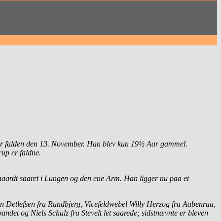
r falden den 13. November. Han blev kun 19½ Aar gammel.
up er faldne.
haardt saaret i Lungen og den ene Arm. Han ligger nu paa et
an Detlefsen fra Rundbjerg, Vicefeldwebel Willy Herzog fra Aabenraa,
ndet og Niels Schulz fra Stevelt let saarede; sidstnævnte er bleven