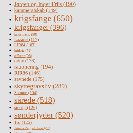
Jørgen og Inger Friis
(190)
kammeratskab
(149)
krigsfange
(650)
krigsfanger
(396)
landsmænd
(90)
Lazaret
(117)
LIR84
(103)
luftkrig
(76)
officer
(98)
orlov
(136)
rationering
(194)
RIR86
(146)
savnede
(175)
skyttegravsliv
(289)
Somme
(104)
sårede
(518)
søkrig
(126)
sønderjyder
(520)
Tro
(125)
Tønder Zeppelinbase
(81)