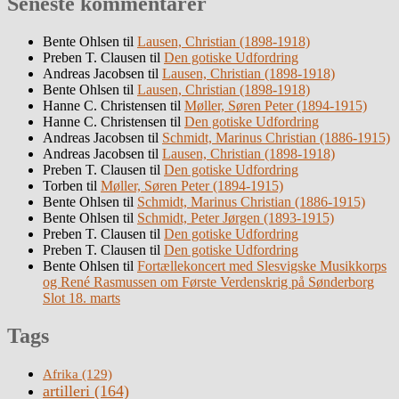
Seneste kommentarer
Bente Ohlsen
til
Lausen, Christian (1898-1918)
Preben T. Clausen
til
Den gotiske Udfordring
Andreas Jacobsen
til
Lausen, Christian (1898-1918)
Bente Ohlsen
til
Lausen, Christian (1898-1918)
Hanne C. Christensen
til
Møller, Søren Peter (1894-1915)
Hanne C. Christensen
til
Den gotiske Udfordring
Andreas Jacobsen
til
Schmidt, Marinus Christian (1886-1915)
Andreas Jacobsen
til
Lausen, Christian (1898-1918)
Preben T. Clausen
til
Den gotiske Udfordring
Torben
til
Møller, Søren Peter (1894-1915)
Bente Ohlsen
til
Schmidt, Marinus Christian (1886-1915)
Bente Ohlsen
til
Schmidt, Peter Jørgen (1893-1915)
Preben T. Clausen
til
Den gotiske Udfordring
Preben T. Clausen
til
Den gotiske Udfordring
Bente Ohlsen
til
Fortællekoncert med Slesvigske Musikkorps
og René Rasmussen om Første Verdenskrig på Sønderborg
Slot 18. marts
Tags
Afrika
(129)
artilleri
(164)