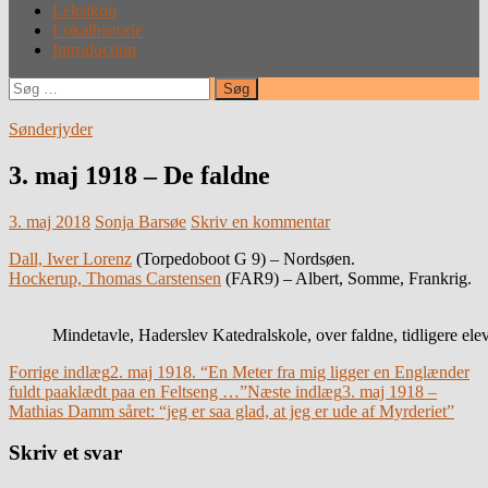
Leksikon
Lokalhistorie
Introduction
Søg
efter:
Sønderjyder
3. maj 1918 – De faldne
3. maj 2018
Sonja Barsøe
Skriv en kommentar
Dall, Iwer Lorenz
(Torpedoboot G 9) – Nordsøen.
Hockerup, Thomas Carstensen
(FAR9) – Albert, Somme, Frankrig.
Mindetavle, Haderslev Katedralskole, over faldne, tidligere el
Indlægsnavigation
Forrige indlæg
2. maj 1918. “En Meter fra mig ligger en Englænder
fuldt paaklædt paa en Feltseng …”
Næste indlæg
3. maj 1918 –
Mathias Damm såret: “jeg er saa glad, at jeg er ude af Myrderiet”
Skriv et svar