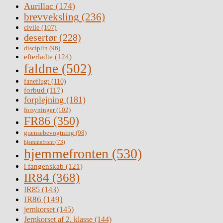
Aurillac
(174)
brevveksling
(236)
civile
(107)
desertør
(228)
disciplin
(96)
efterladte
(124)
faldne
(502)
faneflugt
(110)
forbud
(117)
forplejning
(181)
forsyninger
(102)
FR86
(350)
grænsebevogtning
(98)
hjemmefront
(73)
hjemmefronten
(530)
i fangenskab
(121)
IR84
(368)
IR85
(143)
IR86
(149)
jernkorset
(145)
Jernkorset af 2. klasse
(144)