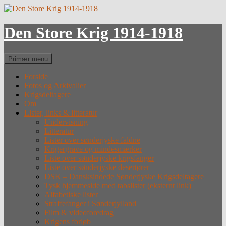
Hop
til
indhold
Den Store Krig 1914-1918
Søg
Primær menu
Forside
Fotos og Arkivalier
Krigsdeltagere
Om
Lister, links & litteratur
Undervisning
Litteratur
Lister over sønderjyske faldne
Krigergrave og mindesmærker
Liste over sønderjyske krigsfanger
Liste over sønderjyske desertører
DSK – Dansksindede Sønderjyske Krigsdeltagere
Tysk hjemmeside med tabslister (eksternt link)
Alfabetiske lister
Straffefanger i Sønderjylland
Film & videoforedrag
Krigens forløb