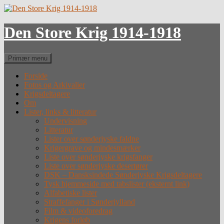
Hop
til
indhold
Den Store Krig 1914-1918
Søg
Primær menu
Forside
Fotos og Arkivalier
Krigsdeltagere
Om
Lister, links & litteratur
Undervisning
Litteratur
Lister over sønderjyske faldne
Krigergrave og mindesmærker
Liste over sønderjyske krigsfanger
Liste over sønderjyske desertører
DSK – Dansksindede Sønderjyske Krigsdeltagere
Tysk hjemmeside med tabslister (eksternt link)
Alfabetiske lister
Straffefanger i Sønderjylland
Film & videoforedrag
Krigens forløb