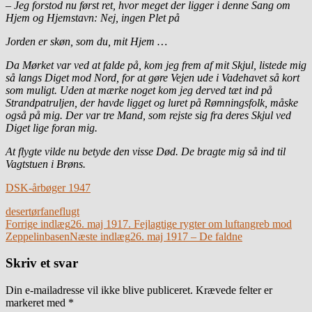
– Jeg forstod nu først ret, hvor meget der ligger i denne Sang om
Hjem og Hjemstavn: Nej, ingen Plet på
Jorden er skøn, som du, mit Hjem …
Da Mørket var ved at falde på, kom jeg frem af mit Skjul, listede mig
så langs Diget mod Nord, for at gøre Vejen ude i Vadehavet så kort
som muligt. Uden at mærke noget kom jeg derved tæt ind på
Strandpatruljen, der havde ligget og luret på Rømningsfolk, måske
også på mig. Der var tre Mand, som rejste sig fra deres Skjul ved
Diget lige foran mig.
At flygte vilde nu betyde den visse Død. De bragte mig så ind til
Vagtstuen i Brøns.
DSK-årbøger 1947
desertør
faneflugt
Indlægsnavigation
Forrige indlæg
26. maj 1917. Fejlagtige rygter om luftangreb mod
Zeppelinbasen
Næste indlæg
26. maj 1917 – De faldne
Skriv et svar
Din e-mailadresse vil ikke blive publiceret.
Krævede felter er
markeret med
*