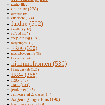
civile
(107)
desertør
(228)
disciplin
(96)
efterladte
(124)
faldne
(502)
faneflugt
(110)
forbud
(117)
forplejning
(181)
forsyninger
(102)
FR86
(350)
grænsebevogtning
(98)
hjemmefront
(73)
hjemmefronten
(530)
i fangenskab
(121)
IR84
(368)
IR85
(143)
IR86
(149)
jernkorset
(145)
Jernkorset af 2. klasse
(144)
Jørgen og Inger Friis
(190)
kammeratskab
(149)