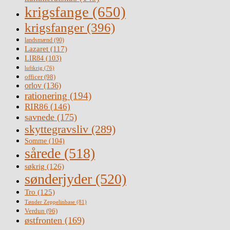
krigsfange
(650)
krigsfanger
(396)
landsmænd
(90)
Lazaret
(117)
LIR84
(103)
luftkrig
(76)
officer
(98)
orlov
(136)
rationering
(194)
RIR86
(146)
savnede
(175)
skyttegravsliv
(289)
Somme
(104)
sårede
(518)
søkrig
(126)
sønderjyder
(520)
Tro
(125)
Tønder Zeppelinbase
(81)
Verdun
(96)
østfronten
(169)