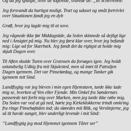
Og da jeg spurgte, hvor de logerede, svarede de: „In Scherrebek!“
Jeg forsvandt da hurtigst muligt. Træt og udaset og småt fortvivlet
over Situationen fandt jeg en dyb
Grøft, hvor jeg lagde mig til at sove.
Jeg vågnede ikke før Middagstide, da Solen skinnede så dejligt lige
ned i Ansigtet på mig. Nu blev jeg først klar over, hvor jeg befandt
mig: Lige ud for Skærbæk. Jeg fandt det da rigtigst at holde mig
skjult Dagen over.
Til Aften skulde Turen over Grænsen da forsøges igen. Jeg holdt
ustandselig Udkig fra mit Skjulested, men så intet til Patruljen
Dagen igennem. Det var Pinselørdag, og mange Tanker gik
igennem mit Sind.
Landflygtig var jeg bleven i min egen Hjemstavn, turde ikke lade
mig se, hverken af Ven eller Fjende. Min Onkel fra Søndernæs
passerede tæt forbi mig over Marken, men jeg turde ikke røbe mig.
Da Solen var ved at gå ned, hørte jeg Kirkeklokkerne trindt omkring
fra ringe Pinsehøjtiden ind; da sløredes mit Blik, og Verslinjerne, jeg
så tit havde sunget, blev underligt levende i mit Sind:
”Landflygtig jeg mod Hjemmet igennem Tårer ser”