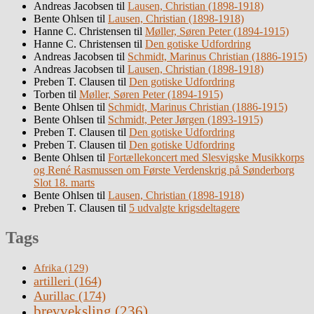
Andreas Jacobsen
til
Lausen, Christian (1898-1918)
Bente Ohlsen
til
Lausen, Christian (1898-1918)
Hanne C. Christensen
til
Møller, Søren Peter (1894-1915)
Hanne C. Christensen
til
Den gotiske Udfordring
Andreas Jacobsen
til
Schmidt, Marinus Christian (1886-1915)
Andreas Jacobsen
til
Lausen, Christian (1898-1918)
Preben T. Clausen
til
Den gotiske Udfordring
Torben
til
Møller, Søren Peter (1894-1915)
Bente Ohlsen
til
Schmidt, Marinus Christian (1886-1915)
Bente Ohlsen
til
Schmidt, Peter Jørgen (1893-1915)
Preben T. Clausen
til
Den gotiske Udfordring
Preben T. Clausen
til
Den gotiske Udfordring
Bente Ohlsen
til
Fortællekoncert med Slesvigske Musikkorps
og René Rasmussen om Første Verdenskrig på Sønderborg
Slot 18. marts
Bente Ohlsen
til
Lausen, Christian (1898-1918)
Preben T. Clausen
til
5 udvalgte krigsdeltagere
Tags
Afrika
(129)
artilleri
(164)
Aurillac
(174)
brevveksling
(236)