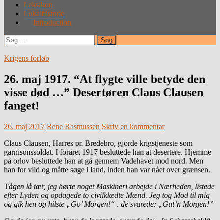
Leksikon
Lokalhistorie
Introduction
Søg
efter:
Krigens forløb
26. maj 1917. “At flygte ville betyde den
visse død …” Desertøren Claus Clausen
fanget!
26. maj 2017
Rene Rasmussen
Skriv en kommentar
Claus Clausen, Harres pr. Bredebro, gjorde krigstjeneste som
garnisonssoldat. I foråret 1917 besluttede han at desertere. Hjemme
på orlov besluttede han at gå gennem Vadehavet mod nord. Men
han for vild og måtte søge i land, inden han var nået over grænsen.
T
ågen lå tæt; jeg hørte noget Maskineri arbejde i Nærheden, listede
efter Lyden og opdagede to civilklædte Mænd. Jeg tog Mod til mig
og gik hen og hilste „Go’ Morgen!“ , de svarede: „Gut’n Morgen!”