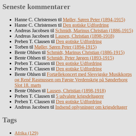
Seneste kommentarer
Hanne C. Christensen
til
Møller, Søren Peter (1894-1915)
Hanne C. Christensen
til
Den gotiske Udfordring
Andreas Jacobsen
til
Schmidt, Marinus Christian (1886-1915)
Andreas Jacobsen
til
Lausen, Christian (1898-1918)
Preben T. Clausen
til
Den gotiske Udfordring
Torben
til
Møller, Søren Peter (1894-1915)
Bente Ohlsen
til
Schmidt, Marinus Christian (1886-1915)
Bente Ohlsen
til
Schmidt, Peter Jørgen (1893-1915)
Preben T. Clausen
til
Den gotiske Udfordring
Preben T. Clausen
til
Den gotiske Udfordring
Bente Ohlsen
til
Fortællekoncert med Slesvigske Musikkorps
og René Rasmussen om Første Verdenskrig på Sønderborg
Slot 18. marts
Bente Ohlsen
til
Lausen, Christian (1898-1918)
Preben T. Clausen
til
5 udvalgte krigsdeltagere
Preben T. Clausen
til
Den gotiske Udfordring
Andreas Jacobsen
til
Indsend oplysninger om krigsdeltager
Tags
Afrika
(129)