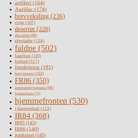
artilleri
(164)
Aurillac
(174)
brevveksling
(236)
civile
(107)
desertør
(228)
disciplin
(96)
efterladte
(124)
faldne
(502)
faneflugt
(110)
forbud
(117)
forplejning
(181)
forsyninger
(102)
FR86
(350)
grænsebevogtning
(98)
hjemmefront
(73)
hjemmefronten
(530)
i fangenskab
(121)
IR84
(368)
IR85
(143)
IR86
(149)
jernkorset
(145)