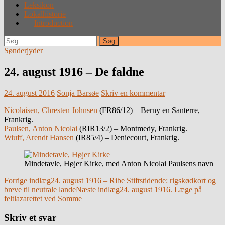
Leksikon
Lokalhistorie
Introduction
Søg
efter:
Sønderjyder
24. august 1916 – De faldne
24. august 2016
Sonja Barsøe
Skriv en kommentar
Nicolaisen, Chresten Johnsen
(FR86/12) – Berny en Santerre,
Frankrig.
Paulsen, Anton Nicolai
(RIR13/2) – Montmedy, Frankrig.
Wiuff, Arendt Hansen
(IR85/4) – Deniecourt, Frankrig.
Mindetavle, Højer Kirke, med Anton Nicolai Paulsens navn
Indlægsnavigation
Forrige indlæg
24. august 1916 – Ribe Stiftstidende: rigskødkort og
breve til neutrale lande
Næste indlæg
24. august 1916. Læge på
feltlazarettet ved Somme
Skriv et svar