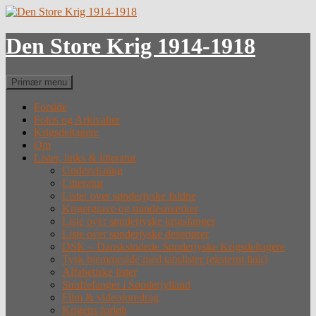
Hop
til
indhold
Den Store Krig 1914-1918
Søg
Primær menu
Forside
Fotos og Arkivalier
Krigsdeltagere
Om
Lister, links & litteratur
Undervisning
Litteratur
Lister over sønderjyske faldne
Krigergrave og mindesmærker
Liste over sønderjyske krigsfanger
Liste over sønderjyske desertører
DSK – Dansksindede Sønderjyske Krigsdeltagere
Tysk hjemmeside med tabslister (eksternt link)
Alfabetiske lister
Straffefanger i Sønderjylland
Film & videoforedrag
Krigens forløb