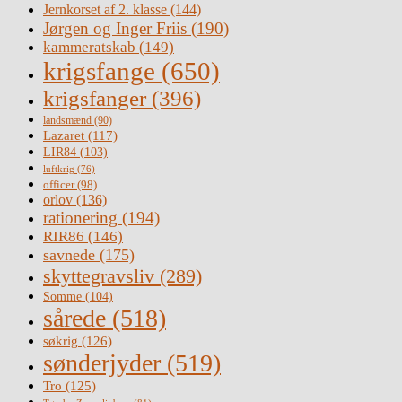
Jernkorset af 2. klasse
(144)
Jørgen og Inger Friis
(190)
kammeratskab
(149)
krigsfange
(650)
krigsfanger
(396)
landsmænd
(90)
Lazaret
(117)
LIR84
(103)
luftkrig
(76)
officer
(98)
orlov
(136)
rationering
(194)
RIR86
(146)
savnede
(175)
skyttegravsliv
(289)
Somme
(104)
sårede
(518)
søkrig
(126)
sønderjyder
(519)
Tro
(125)