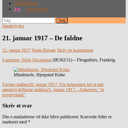
Lokalhistorie
Introduction
Søg
efter:
Sønderjyder
21. januar 1917 – De faldne
21. januar 2017
Sonja Barsøe
Skriv en kommentar
Lorenzen, Niels Nicolaisen
(IR362/11) – Flesguières, Frankrig.
Mindetavle, Hjerpsted Kirke
Indlægsnavigation
Forrige indlæg
20. januar 1917. For krigsretten for at tale
sønderjysk
Næste indlæg
21. januar 1917 – Ankersen: “et
eventyrland”
Skriv et svar
Din e-mailadresse vil ikke blive publiceret.
Krævede felter er
markeret med
*