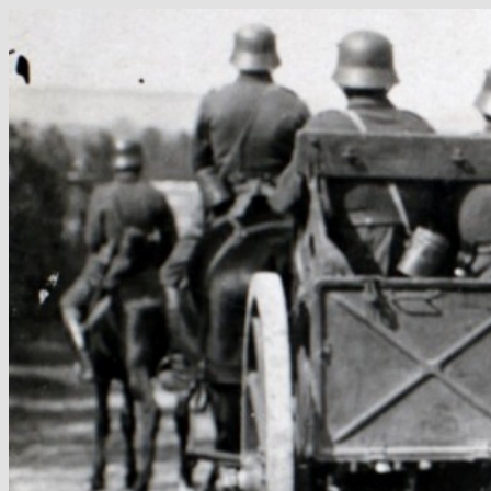
Hop
til
indhold