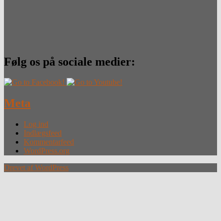
Følg os på sociale medier:
Meta
Log ind
Indlægsfeed
Kommentarfeed
WordPress.org
Drevet af WordPress