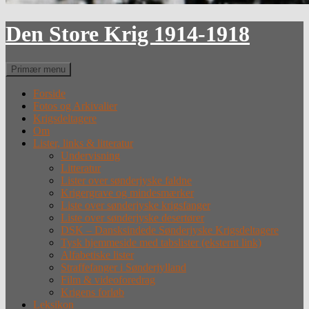
Den Store Krig 1914-1918
Søg
Primær menu
Forside
Fotos og Arkivalier
Krigsdeltagere
Om
Lister, links & litteratur
Undervisning
Litteratur
Lister over sønderjyske faldne
Krigergrave og mindesmærker
Liste over sønderjyske krigsfanger
Liste over sønderjyske desertører
DSK – Dansksindede Sønderjyske Krigsdeltagere
Tysk hjemmeside med tabslister (eksternt link)
Alfabetiske lister
Straffefanger i Sønderjylland
Film & videoforedrag
Krigens forløb
Leksikon