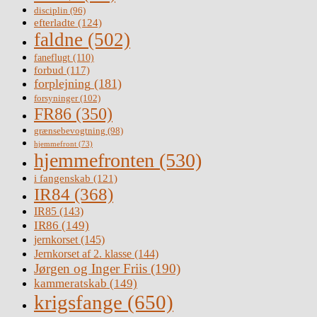
disciplin
(96)
efterladte
(124)
faldne
(502)
faneflugt
(110)
forbud
(117)
forplejning
(181)
forsyninger
(102)
FR86
(350)
grænsebevogtning
(98)
hjemmefront
(73)
hjemmefronten
(530)
i fangenskab
(121)
IR84
(368)
IR85
(143)
IR86
(149)
jernkorset
(145)
Jernkorset af 2. klasse
(144)
Jørgen og Inger Friis
(190)
kammeratskab
(149)
krigsfange
(650)