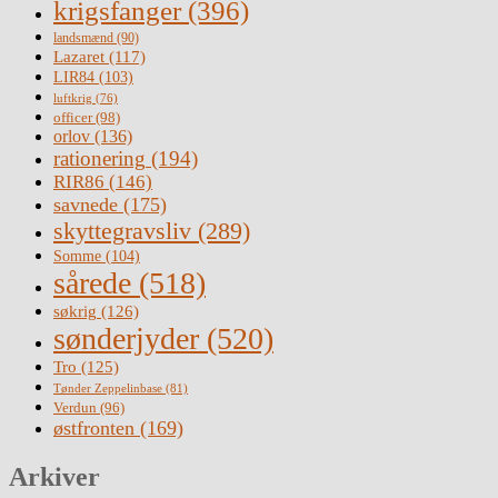
krigsfanger
(396)
landsmænd
(90)
Lazaret
(117)
LIR84
(103)
luftkrig
(76)
officer
(98)
orlov
(136)
rationering
(194)
RIR86
(146)
savnede
(175)
skyttegravsliv
(289)
Somme
(104)
sårede
(518)
søkrig
(126)
sønderjyder
(520)
Tro
(125)
Tønder Zeppelinbase
(81)
Verdun
(96)
østfronten
(169)
Arkiver