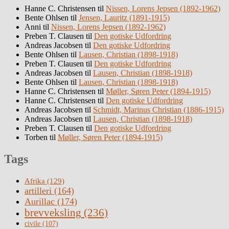
Hanne C. Christensen
til
Nissen, Lorens Jepsen (1892-1962)
Bente Ohlsen
til
Jensen, Lauritz (1891-1915)
Anni
til
Nissen, Lorens Jepsen (1892-1962)
Preben T. Clausen
til
Den gotiske Udfordring
Andreas Jacobsen
til
Den gotiske Udfordring
Bente Ohlsen
til
Lausen, Christian (1898-1918)
Preben T. Clausen
til
Den gotiske Udfordring
Andreas Jacobsen
til
Lausen, Christian (1898-1918)
Bente Ohlsen
til
Lausen, Christian (1898-1918)
Hanne C. Christensen
til
Møller, Søren Peter (1894-1915)
Hanne C. Christensen
til
Den gotiske Udfordring
Andreas Jacobsen
til
Schmidt, Marinus Christian (1886-1915)
Andreas Jacobsen
til
Lausen, Christian (1898-1918)
Preben T. Clausen
til
Den gotiske Udfordring
Torben
til
Møller, Søren Peter (1894-1915)
Tags
Afrika
(129)
artilleri
(164)
Aurillac
(174)
brevveksling
(236)
civile
(107)