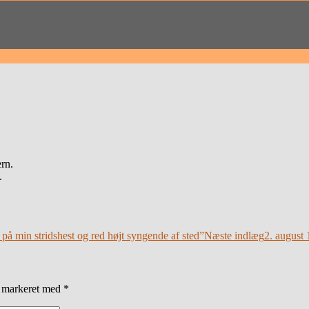
ern.
.
å min stridshest og red højt syngende af sted”
Næste indlæg
2. august 
r markeret med
*