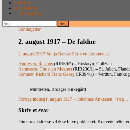
Leksikon
Lokalhistorie
Introduction
Søg
efter:
Sønderjyder
2. august 1917 – De faldne
2. august 2017
Sonja Barsøe
Skriv en kommentar
Andresen, Rasmus
(RIR69/2) – Husiatyn, Galizien.
Asmussen, Christian Magnus
(RIR230/1) – St. Julien, Fland
Sommer, Richard Franz Georg
(IR394/1) – Verdun, Frankrig
Mindesten, Broager Kirkegård
Indlægsnavigation
Forrige indlæg
1. august 1917 – Johannes Ankersen: “steg … p
Skriv et svar
Din e-mailadresse vil ikke blive publiceret.
Krævede felter e