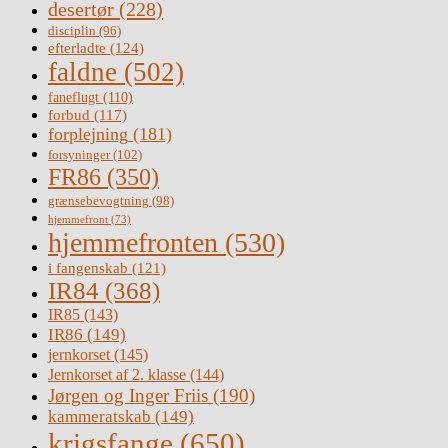
desertør
(228)
disciplin
(96)
efterladte
(124)
faldne
(502)
faneflugt
(110)
forbud
(117)
forplejning
(181)
forsyninger
(102)
FR86
(350)
grænsebevogtning
(98)
hjemmefront
(73)
hjemmefronten
(530)
i fangenskab
(121)
IR84
(368)
IR85
(143)
IR86
(149)
jernkorset
(145)
Jernkorset af 2. klasse
(144)
Jørgen og Inger Friis
(190)
kammeratskab
(149)
krigsfange
(650)