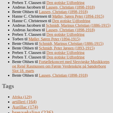
Preben T. Clausen
til
Den gotiske Udfordring
Andreas Jacobsen
til
Lausen, Christian (1898-1918)
Bente Ohlsen
til
Lausen, Christian (1898-1918)
Hanne C. Christensen
til
Møller, Søren Peter (1894-1915)
Hanne C. Christensen
til
Den gotiske Udfordring
Andreas Jacobsen
til
Schmidt, Marinus Christian (1886-1915)
Andreas Jacobsen
til
Lausen, Christian (1898-1918)
Preben T. Clausen
til
Den gotiske Udfordring
Torben
til
Møller, Søren Peter (1894-1915)
Bente Ohlsen
til
Schmidt, Marinus Christian (1886-1915)
Bente Ohlsen
til
Schmidt, Peter Jørgen (1893-1915)
Preben T. Clausen
til
Den gotiske Udfordring
Preben T. Clausen
til
Den gotiske Udfordring
Bente Ohlsen
til
Fortællekoncert med Slesvigske Musikkorps
og René Rasmussen om Første Verdenskrig på Sønderborg
Slot 18. marts
Bente Ohlsen
til
Lausen, Christian (1898-1918)
Tags
Afrika
(129)
artilleri
(164)
Aurillac
(174)
brevveksling
(236)