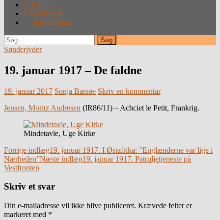
Leksikon
Lokalhistorie
Introduction
Søg
efter:
Sønderjyder
19. januar 1917 – De faldne
19. januar 2017
Sonja Barsøe
Skriv en kommentar
Jensen, Moritz Andresen
(IR86/11) – Achciet le Petit, Frankrig.
Mindetavle, Uge Kirke
Indlægsnavigation
Forrige indlæg
19. januar 1917. I Østafrika: ”Englænderne var lige i
Nærheden”
Næste indlæg
19. januar 1917. Patruljetjeneste på
Vestfronten
Skriv et svar
Din e-mailadresse vil ikke blive publiceret.
Krævede felter er
markeret med
*