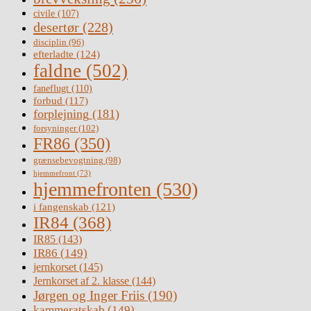
civile
(107)
desertør
(228)
disciplin
(96)
efterladte
(124)
faldne
(502)
faneflugt
(110)
forbud
(117)
forplejning
(181)
forsyninger
(102)
FR86
(350)
grænsebevogtning
(98)
hjemmefront
(73)
hjemmefronten
(530)
i fangenskab
(121)
IR84
(368)
IR85
(143)
IR86
(149)
jernkorset
(145)
Jernkorset af 2. klasse
(144)
Jørgen og Inger Friis
(190)
kammeratskab
(149)