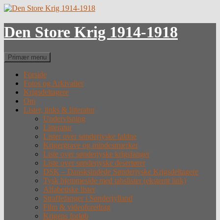
Hop
til
indhold
Den Store Krig 1914-1918
Søg
Primær menu
Forside
Fotos og Arkivalier
Krigsdeltagere
Om
Lister, links & litteratur
Undervisning
Litteratur
Lister over sønderjyske faldne
Krigergrave og mindesmærker
Liste over sønderjyske krigsfanger
Liste over sønderjyske desertører
DSK – Dansksindede Sønderjyske Krigsdeltagere
Tysk hjemmeside med tabslister (eksternt link)
Alfabetiske lister
Straffefanger i Sønderjylland
Film & videoforedrag
Krigens forløb