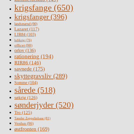
krigsfange
(650)
krigsfanger
(396)
landsmænd
(90)
Lazaret
(117)
LIR84
(103)
luftkrig
(76)
officer
(98)
orlov
(136)
rationering
(194)
RIR86
(146)
savnede
(175)
skyttegravsliv
(289)
Somme
(104)
sårede
(518)
søkrig
(126)
sønderjyder
(520)
Tro
(125)
Tønder Zeppelinbase
(81)
Verdun
(96)
østfronten
(169)