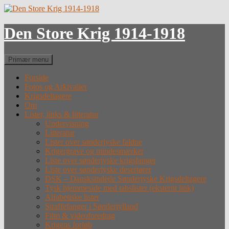
Hop
til
indhold
Den Store Krig 1914-1918
Søg
Primær menu
Forside
Fotos og Arkivalier
Krigsdeltagere
Om
Lister, links & litteratur
Undervisning
Litteratur
Lister over sønderjyske faldne
Krigergrave og mindesmærker
Liste over sønderjyske krigsfanger
Liste over sønderjyske desertører
DSK – Dansksindede Sønderjyske Krigsdeltagere
Tysk hjemmeside med tabslister (eksternt link)
Alfabetiske lister
Straffefanger i Sønderjylland
Film & videoforedrag
Krigens forløb