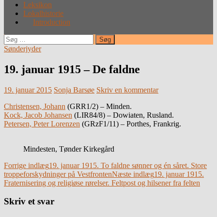
Leksikon
Lokalhistorie
Introduction
Søg
efter:
Sønderjyder
19. januar 1915 – De faldne
19. januar 2015
Sonja Barsøe
Skriv en kommentar
Christensen, Johann
(GRR1/2) – Minden.
Kock, Jacob Johansen
(LIR84/8) – Dowiaten, Rusland.
Petersen, Peter Lorenzen
(GRzF1/11) – Porthes, Frankrig.
Mindesten, Tønder Kirkegård
Indlægsnavigation
Forrige indlæg
19. januar 1915. To faldne sønner og én såret. Store
troppeforskydninger på Vestfronten
Næste indlæg
19. januar 1915.
Fraternisering og religiøse rørelser. Feltpost og hilsener fra felten
Skriv et svar