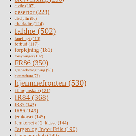
civile
(107)
desertør
(228)
disciplin
(96)
efterladte
(124)
faldne
(502)
faneflugt
(110)
forbud
(117)
forplejning
(181)
forsyninger
(102)
FR86
(350)
grænsebevogtning
(98)
hjemmefront
(73)
hjemmefronten
(530)
i fangenskab
(121)
IR84
(368)
IR85
(143)
IR86
(149)
jernkorset
(145)
Jernkorset af 2. klasse
(144)
Jørgen og Inger Friis
(190)
kammeratskab
(149)