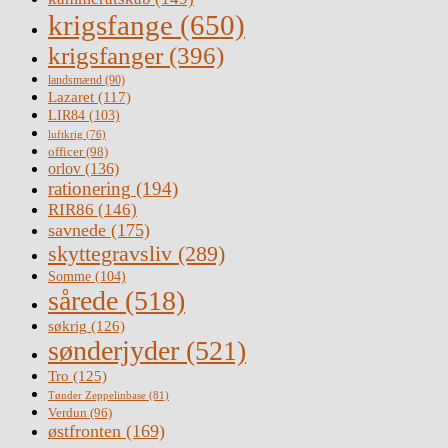
krigsfange
(650)
krigsfanger
(396)
landsmænd
(90)
Lazaret
(117)
LIR84
(103)
luftkrig
(76)
officer
(98)
orlov
(136)
rationering
(194)
RIR86
(146)
savnede
(175)
skyttegravsliv
(289)
Somme
(104)
sårede
(518)
søkrig
(126)
sønderjyder
(521)
Tro
(125)
Tønder Zeppelinbase
(81)
Verdun
(96)
østfronten
(169)