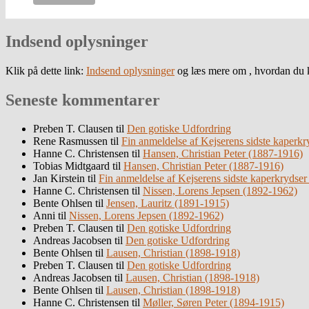
Indsend oplysninger
Klik på dette link:
Indsend oplysninger
og læs mere om , hvordan du k
Seneste kommentarer
Preben T. Clausen
til
Den gotiske Udfordring
Rene Rasmussen
til
Fin anmeldelse af Kejserens sidste kaperkr
Hanne C. Christensen
til
Hansen, Christian Peter (1887-1916)
Tobias Midtgaard
til
Hansen, Christian Peter (1887-1916)
Jan Kirstein
til
Fin anmeldelse af Kejserens sidste kaperkrydser
Hanne C. Christensen
til
Nissen, Lorens Jepsen (1892-1962)
Bente Ohlsen
til
Jensen, Lauritz (1891-1915)
Anni
til
Nissen, Lorens Jepsen (1892-1962)
Preben T. Clausen
til
Den gotiske Udfordring
Andreas Jacobsen
til
Den gotiske Udfordring
Bente Ohlsen
til
Lausen, Christian (1898-1918)
Preben T. Clausen
til
Den gotiske Udfordring
Andreas Jacobsen
til
Lausen, Christian (1898-1918)
Bente Ohlsen
til
Lausen, Christian (1898-1918)
Hanne C. Christensen
til
Møller, Søren Peter (1894-1915)