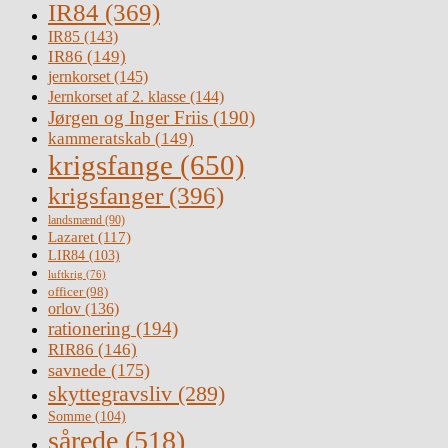
IR84
(369)
IR85
(143)
IR86
(149)
jernkorset
(145)
Jernkorset af 2. klasse
(144)
Jørgen og Inger Friis
(190)
kammeratskab
(149)
krigsfange
(650)
krigsfanger
(396)
landsmænd
(90)
Lazaret
(117)
LIR84
(103)
luftkrig
(76)
officer
(98)
orlov
(136)
rationering
(194)
RIR86
(146)
savnede
(175)
skyttegravsliv
(289)
Somme
(104)
sårede
(518)