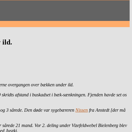
ild.
serne overgangen over bækken under ild.
0 skridts afstand i buskadset i bæk-sænkningen. Fjenden havde set os
ød og 3 sårede. Den døde var sygebæreren
Nissen
fra Anstedt [der må
er sårede 21 mand. Vor 2. deling under Vizefeldwebel Bielenberg blev
ed Juszki.