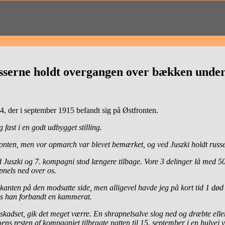
sserne holdt overgangen over bækken under 
4, der i september 1915 befandt sig på Østfronten.
fast i en godt udbygget stilling.
fronten, men vor opmarch var blevet bemærket, og ved Juszki holdt rus
 Juszki og 7. kompagni stod længere tilbage. Vore 3 delinger lå med 5
pnels ned over os.
kanten på den modsatte side, men alligevel havde jeg på kort tid 1 d
ns han forbandt en kammerat.
buskadset, gik det meget værre. En shrapnelsalve slog ned og dræbte ell
ns resten af kompagniet tilbragte natten til 15. september i en hulvej v