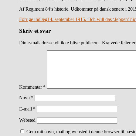
Af Regiment 84’s historie. Udkommer på dansk senere i 201
Indlægsnavigation
Forrige indlæg
14. september 1915. “Ich will das ‘Jeppen’ ni
Skriv et svar
Din e-mailadresse vil ikke blive publiceret.
Krævede felter e
Kommentar
*
Navn
*
E-mail
*
Websted
Gem mit navn, mail og websted i denne browser til næst