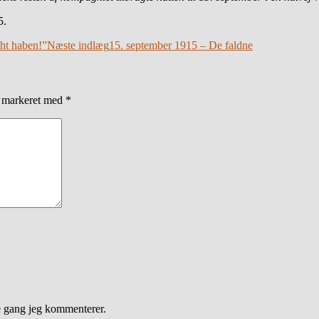
5.
cht haben!”
Næste indlæg
15. september 1915 – De faldne
r markeret med
*
e gang jeg kommenterer.