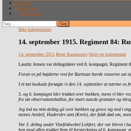
Leksikon
Lokalhistorie
Introduction
Søg
efter:
Ikke kategoriseret
14. september 1915. Regiment 84: Ru
14. september 2015
Rene Rasmussen
Skriv en kommentar
Lauritz Jensen var delingsfører ved 8. kompagni, Regiment 8
Foran os på højderne vest for Bartosze havde russerne sat sig 
I et tæt buskads forsøgte vi den 14. september at nærme os 
5. og 6. kompagni blev trukket over bækken, mens vi blev ved
fra sin observationsballon, for snart susede granater og shra
Jeg lod nu min deling gå over bækken og grave sig ned i eng
menes Anslet], Haderslev amt (Kreis), der faldt død om, me
Vor 3. deling under Vizefeldwebel Lohfert, der var blevet i 
hen mod aften trukket frem til forstærkning af 6. kompagni, me