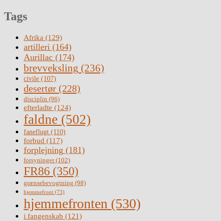
Tags
Afrika
(129)
artilleri
(164)
Aurillac
(174)
brevveksling
(236)
civile
(107)
desertør
(228)
disciplin
(96)
efterladte
(124)
faldne
(502)
faneflugt
(110)
forbud
(117)
forplejning
(181)
forsyninger
(102)
FR86
(350)
grænsebevogtning
(98)
hjemmefront
(73)
hjemmefronten
(530)
i fangenskab
(121)