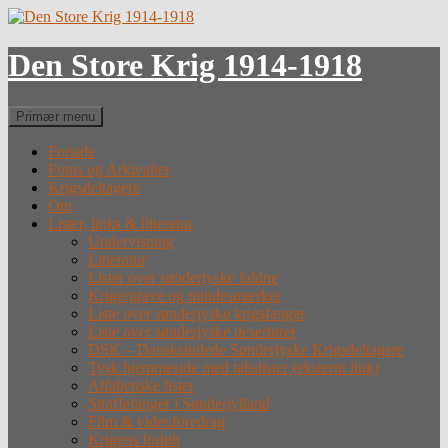
Hop
til
indhold
Den Store Krig 1914-1918
Søg
Primær menu
Forside
Fotos og Arkivalier
Krigsdeltagere
Om
Lister, links & litteratur
Undervisning
Litteratur
Lister over sønderjyske faldne
Krigergrave og mindesmærker
Liste over sønderjyske krigsfanger
Liste over sønderjyske desertører
DSK – Dansksindede Sønderjyske Krigsdeltagere
Tysk hjemmeside med tabslister (eksternt link)
Alfabetiske lister
Straffefanger i Sønderjylland
Film & videoforedrag
Krigens forløb