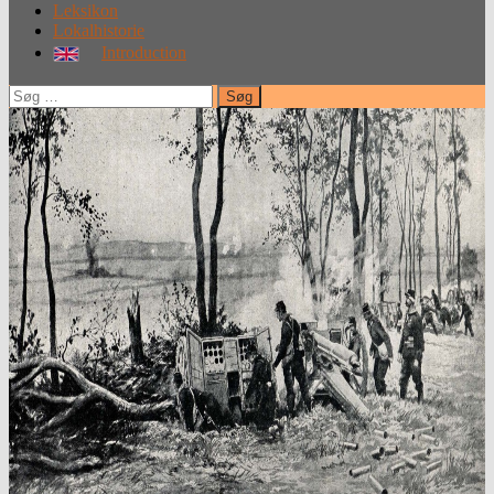
Leksikon
Lokalhistorie
Introduction
Søg
efter: