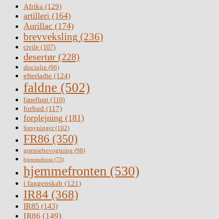
Afrika
(129)
artilleri
(164)
Aurillac
(174)
brevveksling
(236)
civile
(107)
desertør
(228)
disciplin
(96)
efterladte
(124)
faldne
(502)
faneflugt
(110)
forbud
(117)
forplejning
(181)
forsyninger
(102)
FR86
(350)
grænsebevogtning
(98)
hjemmefront
(73)
hjemmefronten
(530)
i fangenskab
(121)
IR84
(368)
IR85
(143)
IR86
(149)