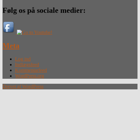
Følg os på sociale medier:
Meta
Log ind
Indlægsfeed
Kommentarfeed
WordPress.org
Drevet af WordPress