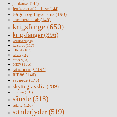
jernkorset
(145)
Jernkorset af 2. klasse
(144)
Jørgen og Inger Friis
(190)
kammeratskab
(149)
krigsfange
(650)
krigsfanger
(396)
landsmænd
(90)
Lazaret
(117)
LIR84
(103)
luftkrig
(76)
officer
(98)
orlov
(136)
rationering
(194)
RIR86
(146)
savnede
(175)
skyttegravsliv
(289)
Somme
(104)
sårede
(518)
søkrig
(126)
sønderjyder
(519)