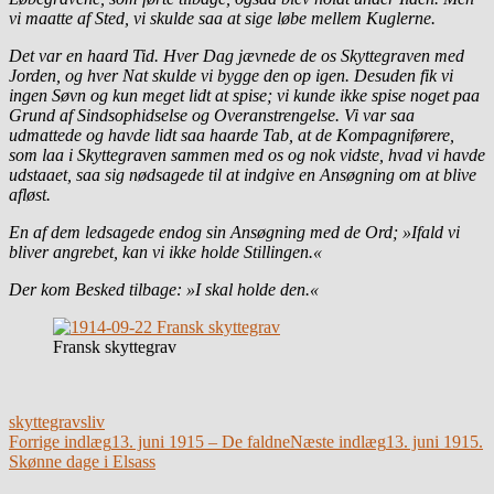
vi maatte af Sted, vi skulde saa at sige løbe mellem Kuglerne.
Det var en haard Tid. Hver Dag jævnede de os Skyttegraven med
Jorden, og hver Nat skulde vi bygge den op igen. Desuden fik vi
ingen Søvn og kun meget lidt at spise; vi kunde ikke spise noget paa
Grund af Sindsophidselse og Overanstrengelse. Vi var saa
udmattede og havde lidt saa haarde Tab, at de Kompagniførere,
som laa i Skyttegraven sammen med os og nok vidste, hvad vi havde
udstaaet, saa sig nødsagede til at indgive en Ansøgning om at blive
afløst.
En af dem ledsagede endog sin Ansøgning med de Ord; »Ifald vi
bliver angrebet, kan vi ikke holde Stillingen.«
Der kom Besked tilbage: »I skal holde den.«
Fransk skyttegrav
skyttegravsliv
Indlægsnavigation
Forrige indlæg
13. juni 1915 – De faldne
Næste indlæg
13. juni 1915.
Skønne dage i Elsass