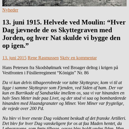
Nyheder
13. juni 1915. Helvede ved Moulin: “Hver
Dag jævnede de os Skyttegraven med
Jorden, og hver Nat skulde vi bygge den
op igen.”
13. juni 2015
Rene Rasmussen
Skriv en kommentar
Hans Petersen fra Skodsbølmark ved Broager deltog i krigen på
Vestfronten i Füsilierregiment “Königin” Nr. 86
Da vi kun delvis tilbageerobrede vor tabte Skyttegrav, kom vi til at
ligge i samme Skyttegrav som Fjenden, ved Siden af ham. Der var
kun en Barrikade af Sandsække imellem os, saa vi var hinanden en
halv Snes Meter inde paa Livet, og der stod vi saa og bombarderede
hinanden med Haandgranater og Miner. Vore Miner var frygtelige,
de vejede over 200 Pd.
Nu blev vi hver eneste Dag voldsomt beskudt af det franske Artilleri.
Det blev for hver Dag vanskeligere for os at faa Maden hentet, da
Løbegravene, som førte tilbage, ogsaa blev holdt under Ilden. Men