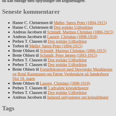
du kan bidrage med oplysninger om krigsdeltagere.
Seneste kommentarer
Hanne C. Christensen
til
Møller, Søren Peter (1894-1915)
Hanne C. Christensen
til
Den gotiske Udfordring
Andreas Jacobsen
til
Schmidt, Marinus Christian (1886-1915)
Andreas Jacobsen
til
Lausen, Christian (1898-1918)
Preben T. Clausen
til
Den gotiske Udfordring
Torben
til
Møller, Søren Peter (1894-1915)
Bente Ohlsen
til
Schmidt, Marinus Christian (1886-1915)
Bente Ohlsen
til
Schmidt, Peter Jørgen (1893-1915)
Preben T. Clausen
til
Den gotiske Udfordring
Preben T. Clausen
til
Den gotiske Udfordring
Bente Ohlsen
til
Fortællekoncert med Slesvigske Musikkorps
og René Rasmussen om Første Verdenskrig på Sønderborg
Slot 18. marts
Bente Ohlsen
til
Lausen, Christian (1898-1918)
Preben T. Clausen
til
5 udvalgte krigsdeltagere
Preben T. Clausen
til
Den gotiske Udfordring
Andreas Jacobsen
til
Indsend oplysninger om krigsdeltager
Tags