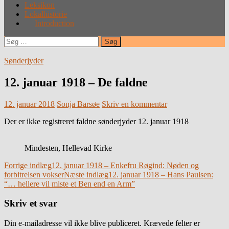
Leksikon
Lokalhistorie
Introduction
Søg
efter:
Sønderjyder
12. januar 1918 – De faldne
12. januar 2018
Sonja Barsøe
Skriv en kommentar
Der er ikke registreret faldne sønderjyder 12. januar 1918
Mindesten, Hellevad Kirke
Indlægsnavigation
Forrige indlæg
12. januar 1918 – Enkefru Røgind: Nøden og
forbitrelsen vokser
Næste indlæg
12. januar 1918 – Hans Paulsen:
“… hellere vil miste et Ben end en Arm”
Skriv et svar
Din e-mailadresse vil ikke blive publiceret.
Krævede felter er