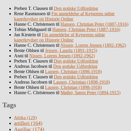
Preben T. Clausen
til
Den gotiske Udfordring
Rene Rasmussen
til
Fin anmeldelse af Kejserens sidste
kaperkrydser op Historie Online
Hanne C. Christensen
til
Hansen, Christian Peter (1887-1916)
Tobias Midtgaard
til
Hansen, Christian Peter (1887-1916)
Jan Kirstein
til
Fin anmeldelse af Kejserens sidste
kaperkrydser op Historie Online
Hanne C. Christensen
til
Nissen, Lorens Jepsen (1892-1962)
Bente Ohlsen
til
Jensen, Lauritz (1891-1915)
Anni
til
Nissen, Lorens Jepsen (1892-1962)
Preben T. Clausen
til
Den gotiske Udfordring
Andreas Jacobsen
til
Den gotiske Udfordring
Bente Ohlsen
til
Lausen, Christian (1898-1918)
Preben T. Clausen
til
Den gotiske Udfordring
Andreas Jacobsen
til
Lausen, Christian (1898-1918)
Bente Ohlsen
til
Lausen, Christian (1898-1918)
Hanne C. Christensen
til
Møller, Søren Peter (1894-1915)
Tags
Afrika
(129)
artilleri
(164)
Aurillac
(174)