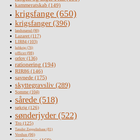
kammeratskab
(149)
krigsfange
(650)
krigsfanger
(396)
landsmænd
(90)
Lazaret
(117)
LIR84
(103)
luftkrig
(76)
officer
(98)
orlov
(136)
rationering
(194)
RIR86
(146)
savnede
(175)
skyttegravsliv
(289)
Somme
(104)
sårede
(518)
søkrig
(126)
sønderjyder
(522)
Tro
(125)
Tønder Zeppelinbase
(81)
Verdun
(96)