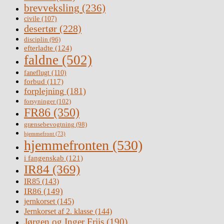
brevveksling
(236)
civile
(107)
desertør
(228)
disciplin
(96)
efterladte
(124)
faldne
(502)
faneflugt
(110)
forbud
(117)
forplejning
(181)
forsyninger
(102)
FR86
(350)
grænsebevogtning
(98)
hjemmefront
(73)
hjemmefronten
(530)
i fangenskab
(121)
IR84
(369)
IR85
(143)
IR86
(149)
jernkorset
(145)
Jernkorset af 2. klasse
(144)
Jørgen og Inger Friis
(190)