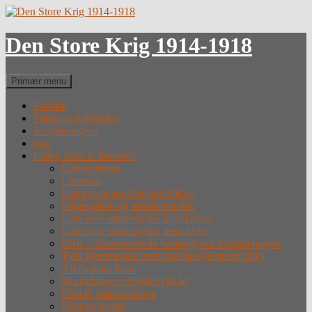
Hop
til
indhold
Den Store Krig 1914-1918
Søg
Primær menu
Forside
Fotos og Arkivalier
Krigsdeltagere
Om
Lister, links & litteratur
Undervisning
Litteratur
Lister over sønderjyske faldne
Krigergrave og mindesmærker
Liste over sønderjyske krigsfanger
Liste over sønderjyske desertører
DSK – Dansksindede Sønderjyske Krigsdeltagere
Tysk hjemmeside med tabslister (eksternt link)
Alfabetiske lister
Straffefanger i Sønderjylland
Film & videoforedrag
Krigens forløb